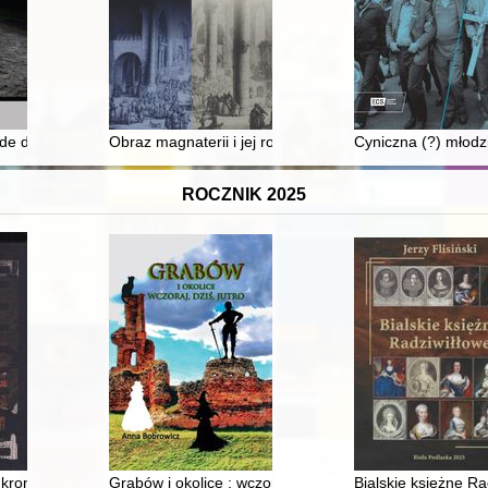
tu kamieńskiego
 during world war II, including in Treblinka : the importance of the pas
Obraz magnaterii i jej roli na sejmikach w rękopisach "
Cyniczna (?) młodz
ROCZNIK 2025
ych nr 1 im. Franciszka Siemiradzkiego w Bydgoszczy
: kronika : na podstawie powielaczowych kronik Batalionu, relacji ucze
Grabów i okolice : wczoraj, dziś, jutro
Bialskie księżne Ra