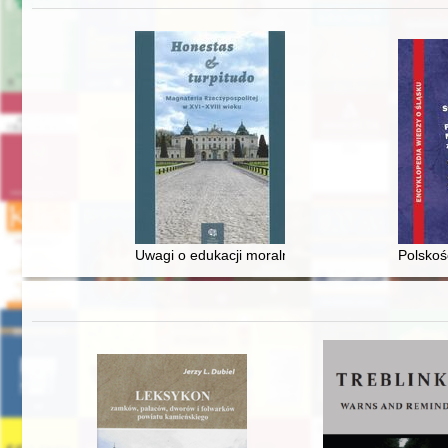
Uwagi o edukacji moralnej synów szlacheckich w 
Polskoś