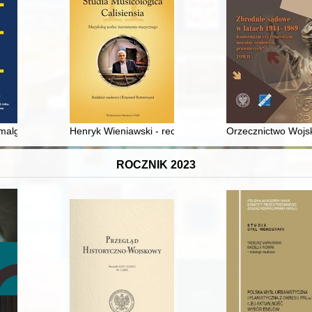
ych na rzekach, morzach i oceanach
malgamat Ziem Zachodnich : skład i pochodzenie ludności Ziem Zacho
Henryk Wieniawski - recenzja]
Orzecznictwo Wojs
ROCZNIK 2023