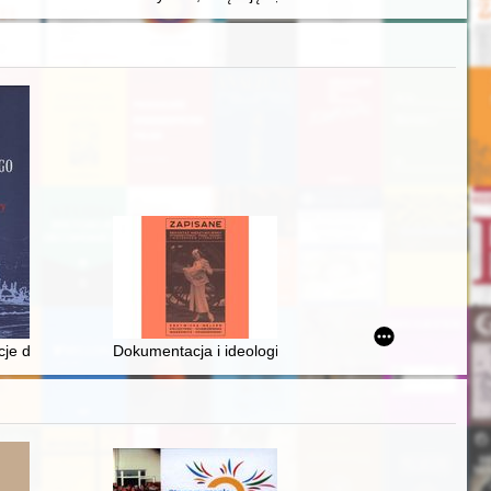
rmelitanek Bosych w Krakowie (1612-1655)
 roku w relacji ppłk. dypl. Henryka Pohoskiego. Cz. 2
cje dla kandydatów do stanu duchownego (lista zaleceń i przeciwskaza
Dokumentacja i ideologia