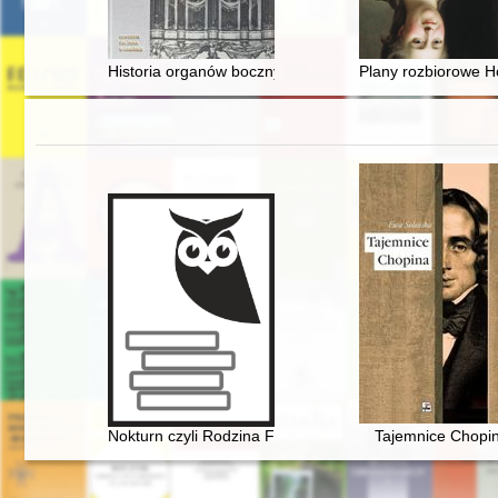
Historia organów bocznych J. F. Rhode : wydawnictwo p
Plany rozbiorowe Ho
Nokturn czyli Rodzina Fryderyka Chopina i Warszawa w
Tajemnice Chopi