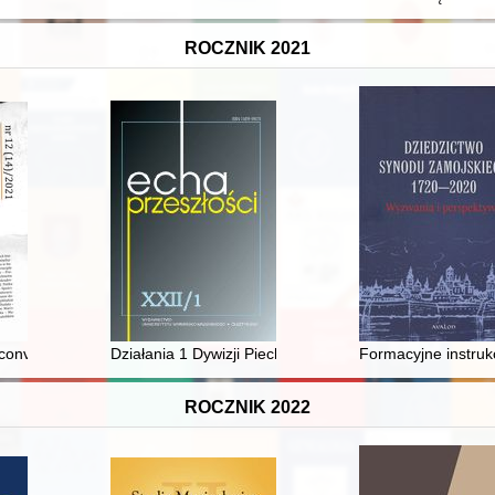
ROCZNIK 2021
roblematyki
io conventus asservandus", czyli O archiwum klasztoru św. Marcina Ka
Działania 1 Dywizji Piechoty Legionów we wrześniu 1939
Formacyjne instruk
ROCZNIK 2022