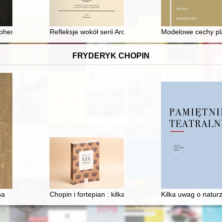
okonferencyjne, w ramach projektu Św. Jan Od-Nowa = History of J. F.
henzollernów w XVII i XVIII wielu (od potopu szwedzkiego do konfedera
Refleksje wokół serii Archiwum Uniwersytetu Jana Kaz
Modelowe cechy pl
FRYDERYK CHOPIN
 latach 1832-1881. T. 3
na
Chopin i fortepian : kilka uwag o relacji człowieka z p
Kilka uwag o natur