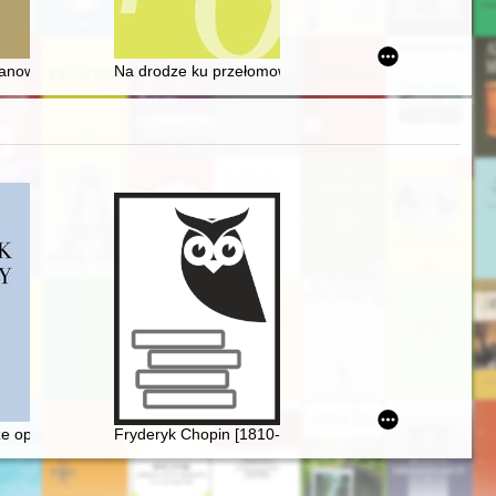
 Rhode : post-conference publication, as part of the project Św. Jan 
cji barskiej)
imierza we Lwowie pod redakcją Macieja Franza
anowania przestrzennego według Krzysztofa Herbsta
Na drodze ku przełomowi : cerkiew greckokatolicka w P
rzedmiotem
ze opery, czyli dlaczego Fryderyk Chopin nie został twórcą opery narod
Fryderyk Chopin [1810-1849] i jego muzyka