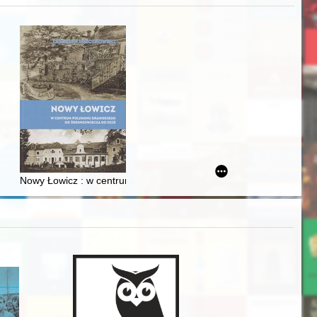
iż finansowy i towarzyski lokalnego mieszczaństwa w 2. poł. XIX w
Nowy Łowicz : w centrum poligonu drawskiego od średniowiecza d