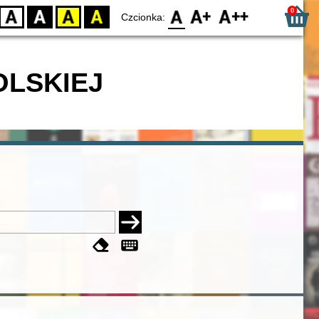
0
D
BW
YB
BY
F0
F1
F2
Czcionka:
OLSKIEJ