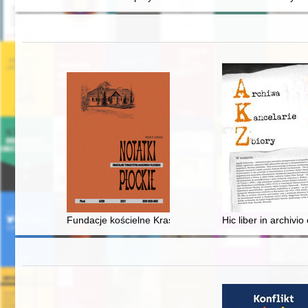
Fundacje kościelne Krasińskich na Mazowszu : zarys p
Hic liber in archiv