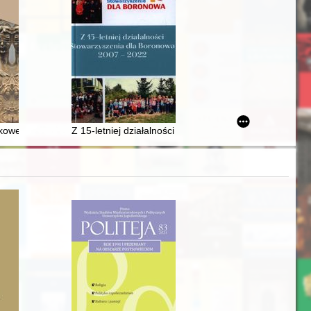
dnich i Północnych Polski w pierwszym powojennym dziesięcioleciu 19
kowego Sądu Rejonowego w Białymstoku wobec członków konspiracyjny
Z 15-letniej działalności Stowarzyszenia dla Boronowa