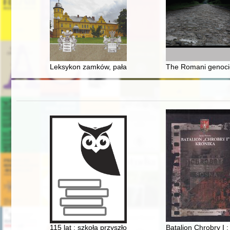
Leksykon zamków, pałaców, dworów i folwarków powia
The Romani genocide
115 lat : szkoła przyszłości : Zespół Szkół Mechaniczn
Batalion Chrobry I 