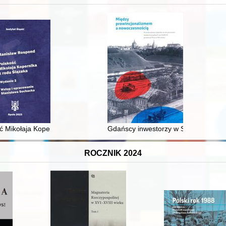
XVI-wiecznej Rzeczypospolitej
ć Mikołaja Kopernika z rodu Ślązaka
Gdańscy inwestorzy w Sopocie : prest
ROCZNIK 2024