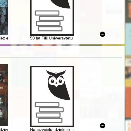
t for the present times
młodej" szkoły lwowskiej
ież ery atomowej : polskie nastolatki wobec przemian cywilizacyjnych w
50 lat Filii Uniwersytetu Muzycznego Fryderyka Chopi
stników i dokumentów archiwalnych
dziwiłłowe
Nauczycielu, dziękuję : gmina Pogorzela