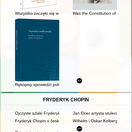
Wszystko zaczęło się w Kozienicach... : życie i dzieło Sługi B
Was the Constitution of May Thir
Rękopisy spowiedzi polskich XIV-XVI w. : analiza tekstologiczn
FRYDERYK CHOPIN
Ojczyste szlaki Fryderyka Chopina
Jan Ekier artysta stulecia - w 
Fryderyk Chopin v české literatuóe
Wilhelm i Oskar Kolbergowie - 