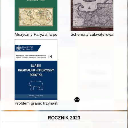
Muzyczny Paryż à la polonaise w okresie międzywojennym - re
Schematy zakwaterowania Korpu
Problem granic trzynastowiecznych kasztelanii górnośląskich n
ROCZNIK 2023