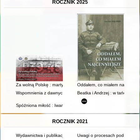
ROCZNIK 2025
Za wolną Polskę : martyrologia żołnierzy, policjantów i funkcj
Oddałem, co miałem najcenniej
Wspomnienia z dawnych lat księdza emeryta rodem z Filkówki
Beatka i Andrzej : w tańcu raze
Spóźniona miłość : Iwan Mazepa i Motria Koczubej w świetle św
ROCZNIK 2021
Wydawnictwa i publikacje
Uwagi o procesach podepozycyjn