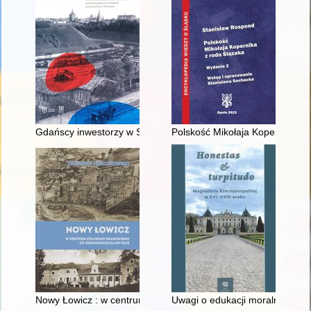
Gdańscy inwestorzy w Sopocie : prestiż finansowy i towarzyski
Polskość Mikołaja Kopernika z 
Nowy Łowicz : w centrum poligonu drawskiego od średniowiecz
Uwagi o edukacji moralnej synó