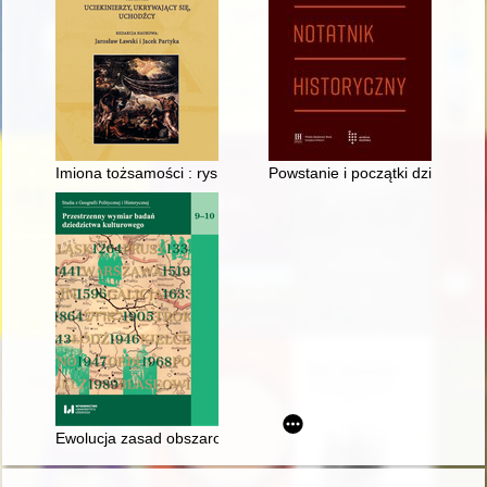
Imiona tożsamości : rys biograficzny Miry Krum-Ledowskiej
Powstanie i początki działalno
Ewolucja zasad obszarowej ochrony krajobrazu miejskiego w po