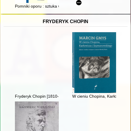
Pomniki oporu : sztuka wobec powstania w getcie warszawski
FRYDERYK CHOPIN
Fryderyk Chopin [1810-1849]
W cieniu Chopina, Karłowicza i