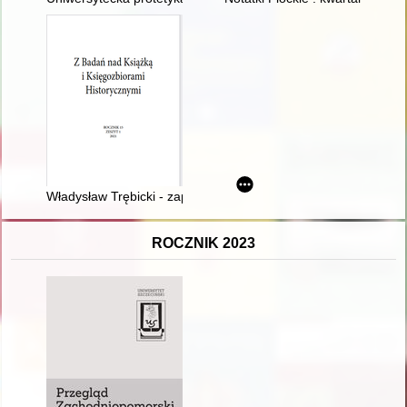
Władysław Trębicki - zapomniany kolekcjoner i bibliograf z Lin
ROCZNIK 2023