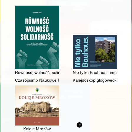
Równość, wolność, solidarność : myśl polityczna Komitetu Ob
Nie tylko Bauhaus : imperatyw
Czasopismo Naukowe Instytutu Studiów Kobiecych. 2025, [nr] 
Kalejdoskop głogówecki. T. 1
Koleje Mrozów