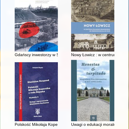
Gdańscy inwestorzy w Sopocie : prestiż finansowy i towarzyski
Nowy Łowicz : w centrum polig
Polskość Mikołaja Kopernika z rodu Ślązaka
Uwagi o edukacji moralnej synó