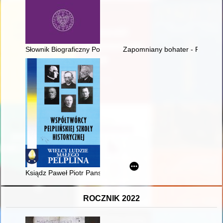
Słownik Biograficzny Polskiego Katolicyzmu Społecznego - rec
Zapomniany bohater - Piotr Wy
Ksiądz Paweł Piotr Panske - człowiek Kosznajderii
ROCZNIK 2022