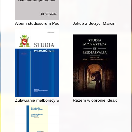
Album studiosorum Pedagogium Książęcego w Szczecinie (157
Jakub z Bełżyc, Marcin Czechow
Żuławianie malborscy wobec parafialnego systemu fiskalnego w
Razem w obronie ideałów monas