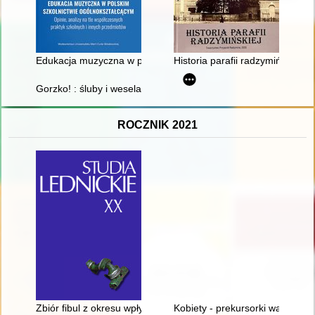
Edukacja muzyczna w polskim szkolnictwie ogólnokształcącym :
Historia parafii radzymińskiej
Gorzko! : śluby i wesela : 1975-1990 = Bitter! : weddings : 19
ROCZNIK 2021
Zbiór fibul z okresu wpływów rzymskich z okolic Ostrowa Ledn
Kobiety - prekursorki walki z gr