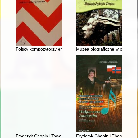
Polscy kompozytorzy emigracyjni. Szkice i interpretacje
Muzea biograficzne w procesie 
Fryderyk Chopin i Towarzystwo Politechniczne Polskie w Pary
Fryderyk Chopin i Thomas Dyke