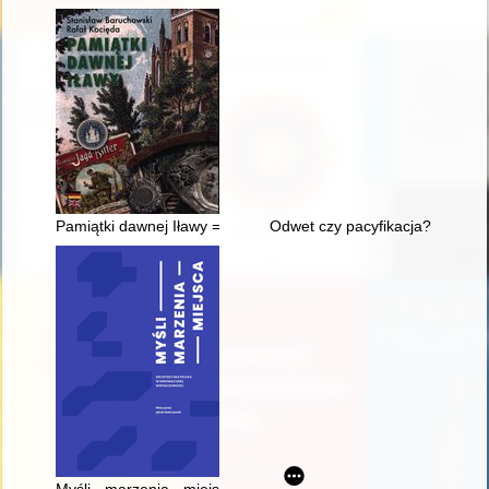
Pamiątki dawnej Iławy = Erinnerungen an das alte Deutsch Eyl
Odwet czy pacyfikacja? : Armia