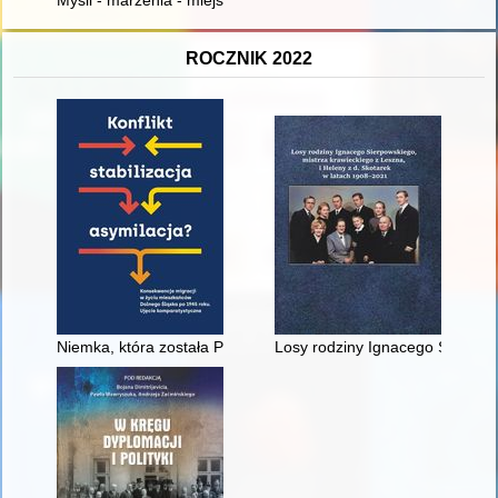
Myśli - marzenia - miejsca : architektura polska w innowacyjne
ROCZNIK 2022
Niemka, która została Polką, aby ratować klasztor : losy Marii
Losy rodziny Ignacego Sierpows