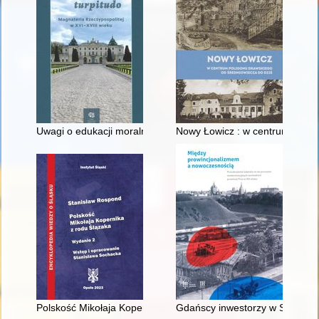
Uwagi o edukacji moralnej synów szlacheckich w XVI-wiecznej 
Nowy Łowicz : w centrum polig
Polskość Mikołaja Kopernika z rodu Ślązaka
Gdańscy inwestorzy w Sopocie :