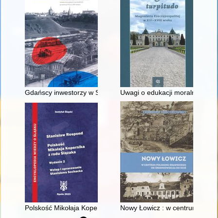
Gdańscy inwestorzy w Sopocie : prestiż finansowy i towarzyski
Uwagi o edukacji moralnej synó
Polskość Mikołaja Kopernika z rodu Ślązaka
Nowy Łowicz : w centrum polig