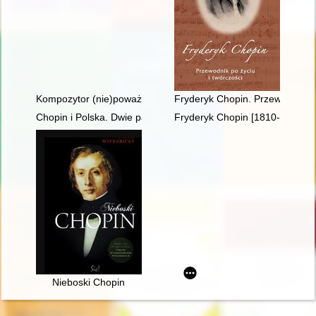
Kompozytor (nie)poważny. Poczucie humoru Fryderyka Chopi
Fryderyk Chopin. Przewodnik po
Chopin i Polska. Dwie pasje życia Gastona Belotti [1920-1985]
Fryderyk Chopin [1810-1849]. 
Nieboski Chopin