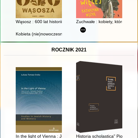
Wąsosz : 600 lat historii
Zuchwałe : kobiety, które chciał
Kobieta (nie)nowoczesna : wizerunek kobiety lat 60. propago
ROCZNIK 2021
In the light of Vienna : Jews in Lviv, between tradition and mo
Historia scholastica" Piotra C