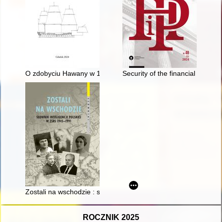
O zdobyciu Hawany w 1762 roku : "dla wzbogacenia rodziny 
Security of the financial syst
Zostali na wschodzie : słownik inteligencji polskiej w ZSRS 194
ROCZNIK 2025