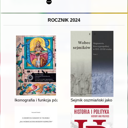
ROCZNIK 2024
Ikonografia i funkcja późnogotyckiej "Tablicy różańcowej" w 
Sejmik oszmiański jako forum wa