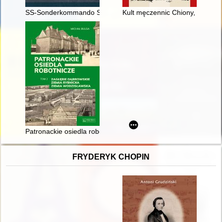
SS-Sonderkommando Sobibor : niemiecki obóz zagłady w Sob
Kult męczennic Chiony, Ireny i 
Patronackie osiedla robotnicze. T. 2,
FRYDERYK CHOPIN