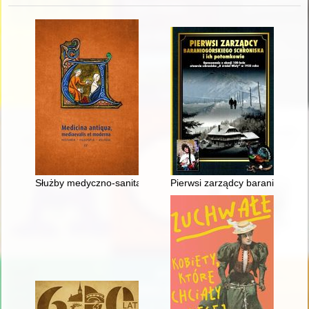
Służby medyczno-sanitarne w armiach Rzeczypospolitej w cza
Pierwsi zarządcy baraniogórskie