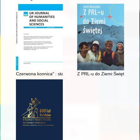
Czerwona konnica" : stan organizacyjny kawalerii RKKA od po
Z PRL-u do Ziemi Świętej