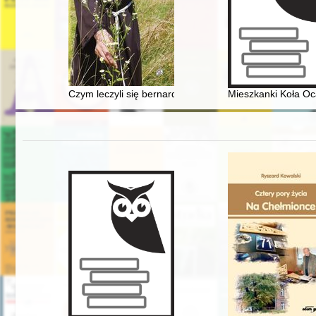
Czym leczyli się bernardyni? : katalog botaniczny z XIX
Mieszkanki Koła Oca