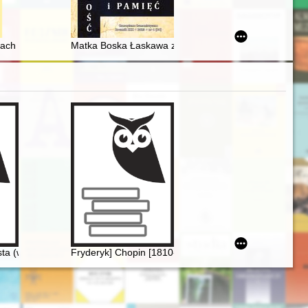
skiego katastru dla Śląska Austriackiego w archiwach śląskich instytucj
ach cysterskich z diecezji krakowskiej do początków czasów nowożytny
Matka Boska Łaskawa z kościoła jezuitów w Warszawie
ta (w 150. rocznicę śmierci)
Fryderyk] Chopin [1810-1849]