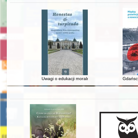
Uwagi o edukacji moralnej synów szlacheckich w 
Gdańscy