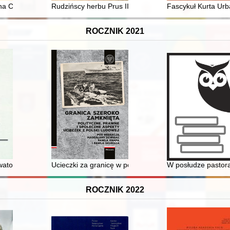
 na Chełmionce
Rudzińscy herbu Prus III z ziemi ciechanowskiej w arch
Fascykuł Kurta Urb
ROCZNIK 2021
atorów zabytków, historyków architektury i projektantów odbudowy G
Ucieczki za granicę w powojennej historii Śląska Opolsk
W posłudze pastora
ROCZNIK 2022