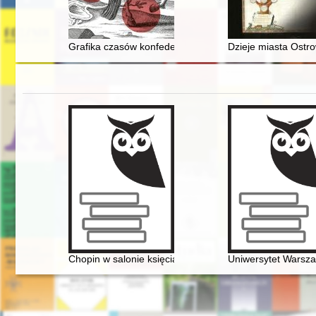
Grafika czasów konfederacji barskiej : obraz i propaga
Dzieje miasta Ostro
Chopin w salonie księcia Antoniego Radziwiłła". Nowe
Uniwersytet Warsza