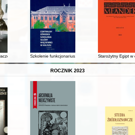
łacze losy małych Polaków w czasie II wojny światowej
Szkolenie funkcjonariuszy Służby Więziennej w COSSW 
Starożytny Egipt w d
ROCZNIK 2023