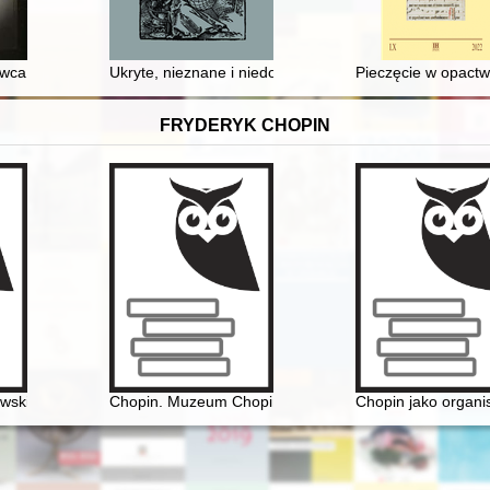
nda
wca Świętokrzyskiego - recenzja]
Ukryte, nieznane i niedocenione : dokumenty franciszkań
Pieczęcie w opactw
FRYDERYK CHOPIN
 odczytanie obrazu Henryka Siemiradzkiego
wski i młody Chopin
Chopin. Muzeum Chopina. Chopin Museum
Chopin jako organis