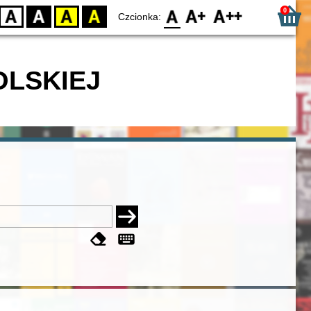
0
D
BW
YB
BY
F0
F1
F2
Czcionka:
OLSKIEJ