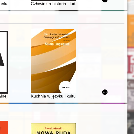
iwaliach : ciechanowskie grodzkie wieczyste. T. 2
anka : tajemnice Carla Godulli
Człowiek a historia : ludzie i wydarzenia : praca zbioro
dańska w latach 1945-1960
iego : różne formy nielegalnej emigracji na przykładzie regionu o szcze
lnej Kościołowi i nauce : biskup Walenty Wójcik (1914-1990)
Kuchnia w języku i kulturze dawniej i dziś - recenzja]