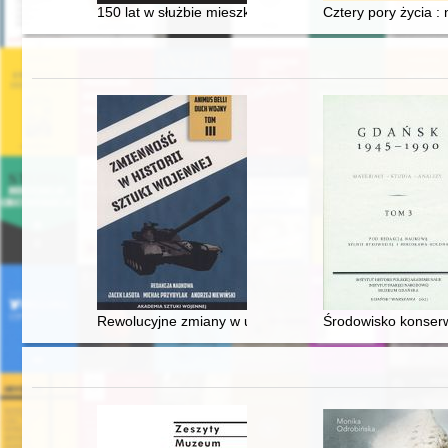
150 lat w służbie mieszkańcom
Cztery pory życia :
Rewolucyjne zmiany w umundurowaniu wojskowym
Środowisko konserw