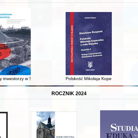
XVI-wiecznej Rzeczypospolitej
 inwestorzy w Sopocie : prestiż finansowy i towarzyski lokalnego mies
Polskość Mikołaja Kopernika z rodu 
ROCZNIK 2024