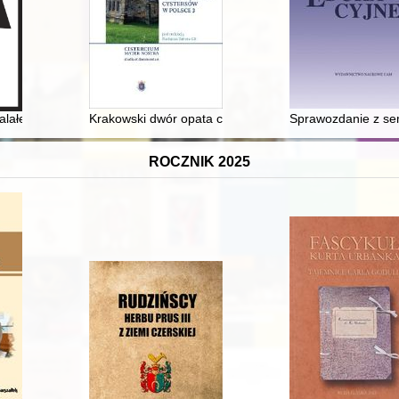
 wieku
lałe z Holokaustu : wspomnienia Lei Weinbaum Lichtenstein i Toli Mos
Krakowski dwór opata cystersów z Mogiły z XIII wieku 
Sprawozdanie z se
ROCZNIK 2025