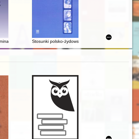
kal Schultz Kopyto
na tle źródeł historycznych i archeologicznych dotyczących innych kra
minarium naukowego im. Profesora Wiesława Jamrożka "Warsztat bada
Stosunki polsko-żydowskie wśród Robinsonów warsza