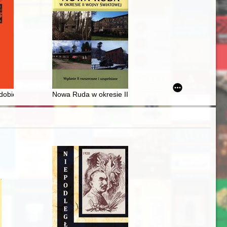
w Kaliszu po transformacji ustrojowej 1989 roku
obie chrześcijańskiej = Ancient Egypt in the age of christianity
Nowa Ruda w okresie II wojny światowej