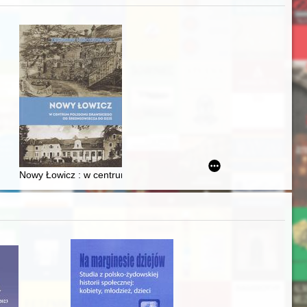
zczaństwa w 2. poł. XIX w
Ślązaka
Nowy Łowicz : w centrum poligonu drawskiego od średniowiecza d