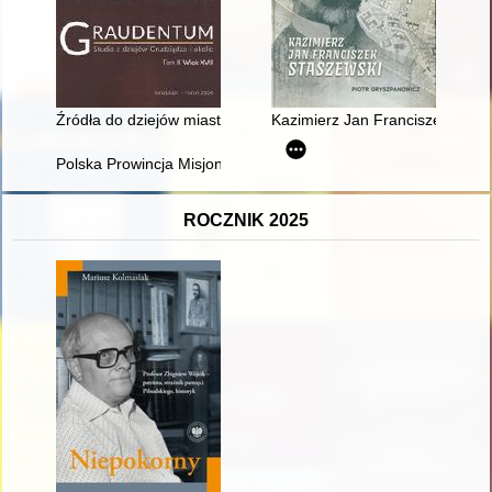
Źródła do dziejów miasta Grudziądza w XVII wieku przecho
Kazimierz Jan Franciszek Stas
Polska Prowincja Misjonarzy Oblatów Maryi Niepokalanej 192
ROCZNIK 2025