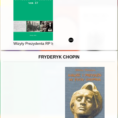
Wizyty Prezydenta RP Ignacego Mościckiego w Wiśle w latac
FRYDERYK CHOPIN