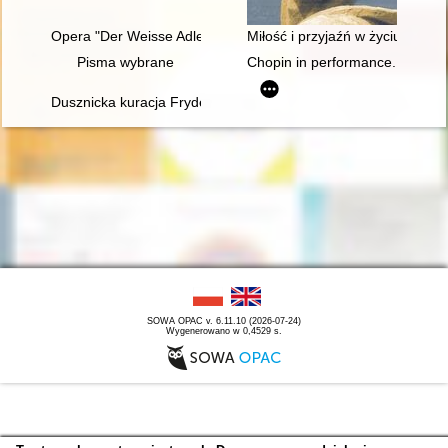
Opera "Der Weisse Adler" Raoula Madera jako przykład trans
Miłość i przyjaźń w życiu Chopi
Pisma wybrane
Chopin in performance. History, 
Dusznicka kuracja Fryderyka Chopina w świetle zachowanych 
SOWA OPAC v. 6.11.10 (2026-07-24)
Wygenerowano w 0,4529 s.