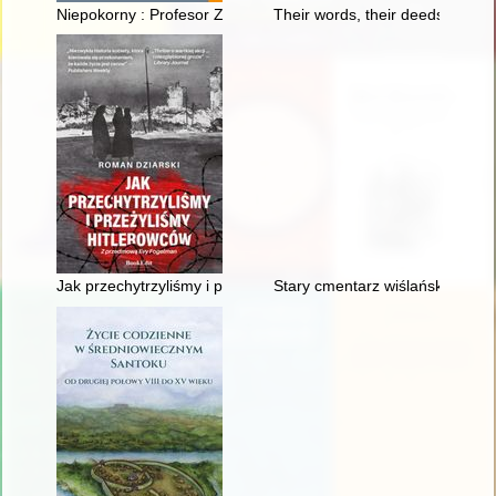
Niepokorny : Profesor Zbigniew Wójcik - patriota, strażnik pami
Their words, their deeds : the
Jak przechytrzyliśmy i przeżyliśmy hitlerowców
Stary cmentarz wiślański. T. 2,