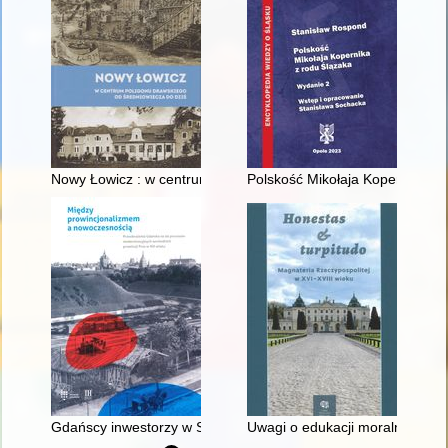
Nowy Łowicz : w centrum poligonu drawskiego od średniowiecz
Polskość Mikołaja Kopernika z 
Gdańscy inwestorzy w Sopocie : prestiż finansowy i towarzyski
Uwagi o edukacji moralnej synó