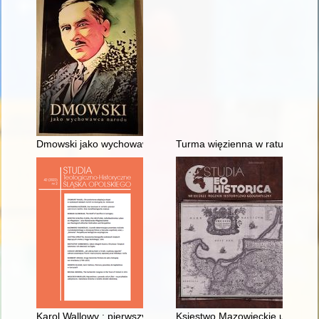
Dmowski jako wychowawca narodu
Turma więzienna w ratuszu bie
Karol Wallowy : pierwszy powołany do kapłaństwa w Gorzycac
Księstwo Mazowieckie u progu in