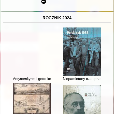
ROCZNIK 2024
Antysemityzm i getto ławkowe : ciągłość i zmiana tych samych 
Niepamiętany czas przełomu : og