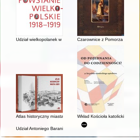
Udział wielkopolanek w inicjatywach niepodległościowych w XI
Czarownice z Pomorza i Kujaw
Atlas historyczny miasta Łodzi
Wkład Kościoła katolickiego w r
Udział Antoniego Baraniaka SDB w pracach Konferencji Episkopa