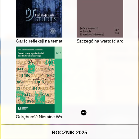
Garść refleksji na temat wspomnień Szragi Fajwela Bielawskie
Szczególna wartość archiwum 
Odrębność Niemiec Wschodnich w świetle koncepcji długiego 
ROCZNIK 2025