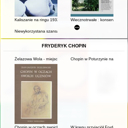
Kaliszanie na ringu 1932-2019. T. 2
Wiecznotrwałe : konserwacja i 
Niewykorzystana szansa? : kilka uwag o kulturze literackiej Łodz
FRYDERYK CHOPIN
Żelazowa Wola - miejsce urodzenia Fryderyka Chopina
Chopin w Poturzynie na Ziemi Z
Chopin w oczach swoich uczniów
W kręgu przyjaciół Fryderyka C