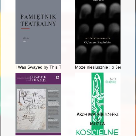
I Was Swayed by This Thought" : The Story of a Photography 
Może niesłusznie : o Jerzym Z