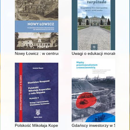
Nowy Łowicz : w centrum poligonu drawskiego od średniowiecz
Uwagi o edukacji moralnej synó
Polskość Mikołaja Kopernika z rodu Ślązaka
Gdańscy inwestorzy w Sopocie :