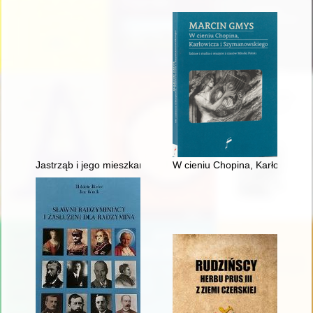
Jastrząb i jego mieszkańcy w świetle ksiąg miejskich z XVII wi
W cieniu Chopina, Karłowicza i