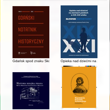
Gdańsk spod znaku Skorpiona? : z dociekań siedemnastowie
Opieka nad dziećmi na ziemiach