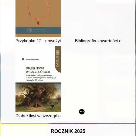
Przykopka 12 : nowożytna nekropolia pogranicza : wyniki rat
Bibliografia zawartości czaso
Diabeł tkwi w szczegółach : znaki świata nadprzyrodzonego w ż
ROCZNIK 2025