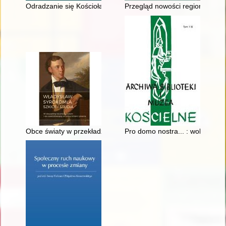
Odradzanie się Kościoła katolickiego w delegaturze berlińskiej
Przegląd nowości regionalnych 
Obce światy w przekładzie - praktyki tłumaczeniowe Syrokoml
Pro domo nostra... : wokół wsp