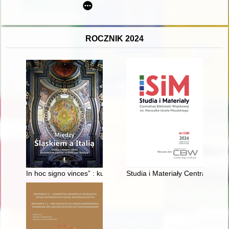
ROCZNIK 2024
In hoc signo vinces” : kult Matki Boskiej Różańcowej (Zwycięs
Studia i Materiały Centralnej B