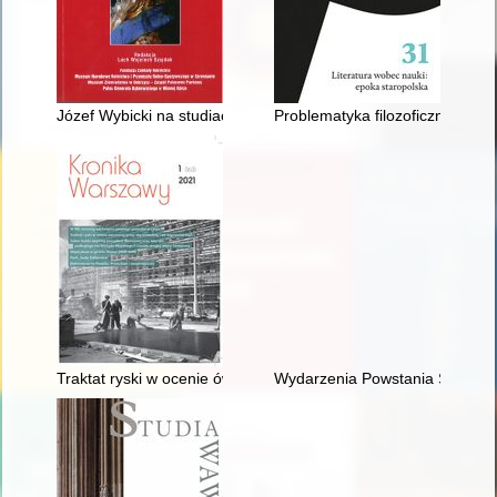
Józef Wybicki na studiach w Lejdzie
Problematyka filozoficzna w do
Traktat ryski w ocenie ówczesnej prasy warszawskiej i we ws
Wydarzenia Powstania Styczniow