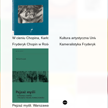
W cieniu Chopina, Karłowicza i Szymanowskiego : szkice i stu
Kultura artystyczna Uniwersyte
Fryderyk Chopin w Rościszewie
Kameralistyka Fryderyka Chopin
Pejzaż myśli. Warszawa Chopina i początek polskiej nowoczes