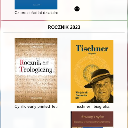
Czterdzieści lat działalności łęczyckiego Oddziału Towarzyst
ROCZNIK 2023
Cyrillic early printed Tetraevangelia issued in Kyiv in 1697 and 
Tischner : biografia