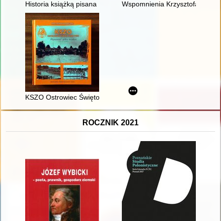
Historia książką pisana : 80 lat Biblioteki Pedagogicznej w Ki
Wspomnienia Krzysztofa Arcisze
KSZO Ostrowiec Świętokrzyski : pływanie i piłka wodna : 1930
ROCZNIK 2021