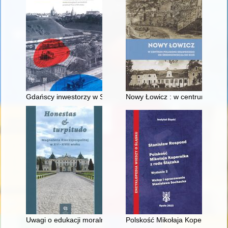
Gdańscy inwestorzy w Sopocie : prestiż finansowy i towarzyski
Nowy Łowicz : w centrum polig
Uwagi o edukacji moralnej synów szlacheckich w XVI-wiecznej 
Polskość Mikołaja Kopernika z 