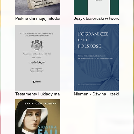
Piękne dni mojej młodości
Język białoruski w twórczości 
Testamenty i układy majątkowe książąt Lubartowiczów-Sangusz
Niemen - Dźwina : rzeki jako 