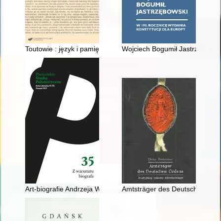
Toutowie : język i pamięć w ustanawianiu wspólnoty Wiślan w 
Wojciech Bogumił Jastrzębowski
Art-biografie Andrzeja Wróblewskiego
Amtsträger des Deutschen Orde