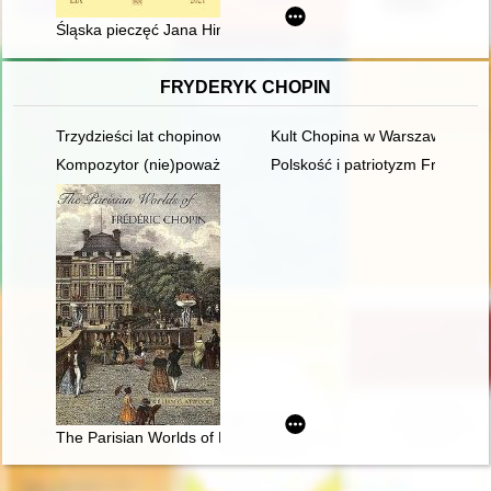
Śląska pieczęć Jana Hinczy z Rogowa z 1435 r. : przyczynek d
FRYDERYK CHOPIN
Trzydzieści lat chopinowskich festiwali w Antoninie
Kult Chopina w Warszawie pod 
Kompozytor (nie)poważny. Poczucie humoru Fryderyka Chopi
Polskość i patriotyzm Fryderyk
The Parisian Worlds of Frédéric Chopin