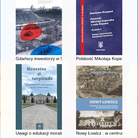
Gdańscy inwestorzy w Sopocie : prestiż finansowy i towarzyski
Polskość Mikołaja Kopernika z 
Uwagi o edukacji moralnej synów szlacheckich w XVI-wiecznej 
Nowy Łowicz : w centrum polig