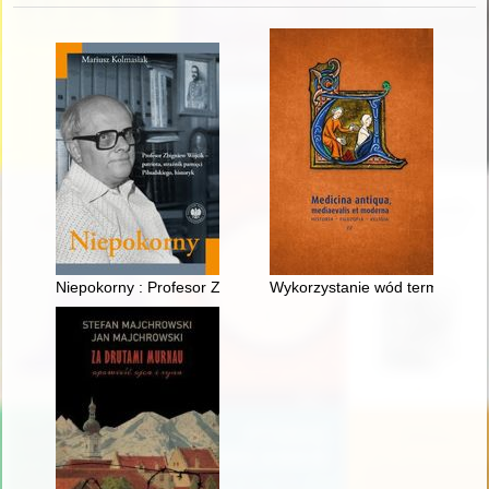
Niepokorny : Profesor Zbigniew Wójcik - patriota, strażnik pami
Wykorzystanie wód termalnych 