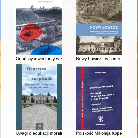
Gdańscy inwestorzy w Sopocie : prestiż finansowy i towarzyski
Nowy Łowicz : w centrum polig
Uwagi o edukacji moralnej synów szlacheckich w XVI-wiecznej 
Polskość Mikołaja Kopernika z 