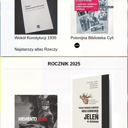
Wokół Konstytucji 1935 roku : przyczynek historii i teraźniejszoś
Polonijna Biblioteka Cyfrowa :
Najstarszy atlas Rzeczypospolitej Obojga Narodów : mapy i c
ROCZNIK 2025