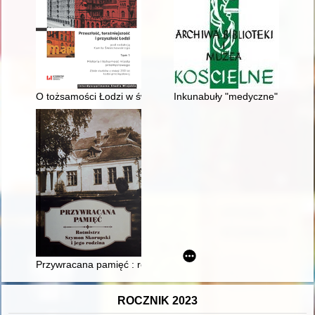
O tożsamości Łodzi w świetle języka mieszkańców
Inkunabuły "medyczne" z Biblio
Przywracana pamięć : rotmistrz Szymon Skorupski i jego rodzi
ROCZNIK 2023