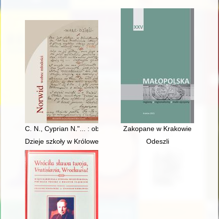
C. N., Cyprian N."... : obecność młodego poety w prasie warsz
Zakopane w Krakowie
Dzieje szkoły w Królowej Polskiej w stuletniej historii jej istnie
Odeszli