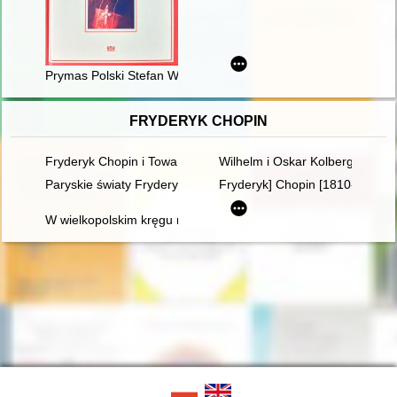
Prymas Polski Stefan Wyszyński wobec administracji kościelne
FRYDERYK CHOPIN
Fryderyk Chopin i Towarzystwo Politechniczne Polskie w Pary
Wilhelm i Oskar Kolbergowie - 
Paryskie światy Fryderyka Chopina [1810-1849]
Fryderyk] Chopin [1810-1849]. 
W wielkopolskim kręgu rodziny Fryderyka Chopina