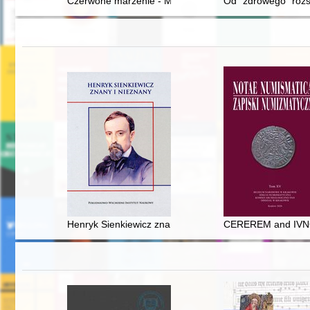
Czerwone marzenie - Manfred von Richthofen
Od "zdrowego" rozsą
Henryk Sienkiewicz znany i nieznany : praca zbiorowa
CEREREM and IVNONE