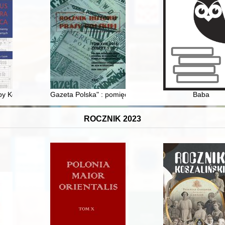
py Kodeksu Wyszehradzkiego i "missale plenarium" z Gniezna : liturg
Gazeta Polska" : pomiędzy tygodnikiem opinii a tabloi
Baba
ROCZNIK 2023