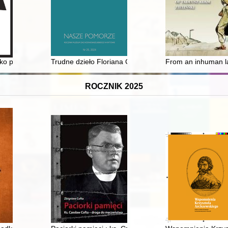
artystycznych kolekcjach mieszkańców Warszawy w latach 1939-1945. 
ako pedagogiczny marzyciel
Trudne dzieło Floriana Ceynowy : obraz narodzin sprawy
From an inhuman lan
ROCZNIK 2025