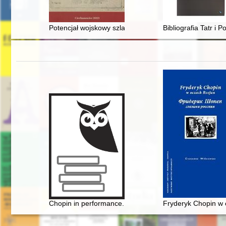
Potencjał wojskowy szlachty bielskiej w pospolitym rus
Bibliografia Tatr i P
Chopin in performance. History, theory, practice
Fryderyk Chopin w o