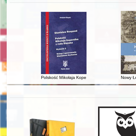
Polskość Mikołaja Kopernika z rodu Ślązaka
Nowy Ło