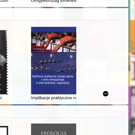
eństwa
tofa Arciszewskiego : Polak w służbie Kompanii Zachodnioindyjskiej w 
Lengyelország története 1202-ig : Őseink földje
f Julia Domna (RIC IV Caracalla 378, 585, 596 and 599)
i
Implikacje praktyczne rozwoju sportu i ruchu olimpijskie