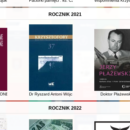
dku do wiedzy medycznej : zdrowie publiczne w wiktoriańskiej Anglii
Paciorki pamięci : ks. Czesław Cofta - droga do męcz
Wspomnienia Krzysz
ROCZNIK 2021
M : why the accusative case? : two rare reverse legends on coins o
Dr Ryszard Antoni Wójcik : (1957-2019)
Doktor Płażewsk
ROCZNIK 2022