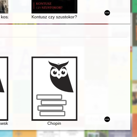
jątek miejski
u koszalińskiego w wyborze : (1 stycznia 2022 - 31 grudnia 2022)
Kontusz czy szustokor? : publikacja towarzysząca war
ko aspekt historii recepcji
wski i młody Chopin
Chopin