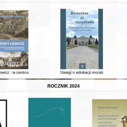
wicz : w centrum poligonu drawskiego od średniowiecza do dziś
Uwagi o edukacji moralnej synów szl
ROCZNIK 2024