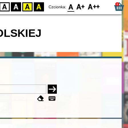
0
D
BW
YB
BY
F0
F1
F2
Czcionka:
OLSKIEJ