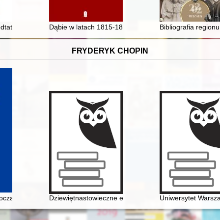
zeniu w 1697 roku
odtatrza
Dąbie w latach 1815-1866 : administracja, finanse i ma
Bibliografia region
FRYDERYK CHOPIN
czach Rosjan. Antologia. Friderik źopen glazami Rossiân. Antologiâ
Dziewiętnastowieczne edycje dzieł Fryderyka Chopina ja
Uniwersytet Warsza