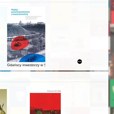
acheckich w XVI-wiecznej Rzeczypospolitej
Gdańscy inwestorzy w Sopocie : prestiż finansowy i towarzyski lo