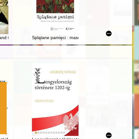
T. 2
 kaszubskiej na tle sytuacji ziemi bytowskiej w połowie XIX wieku
d to Poland : the life and artistic legacy of Tadeusz Adam Zieliński
Splątane pamięci : masowe mordy z 1965 roku w pami