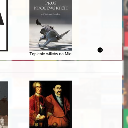
ioznawcza analiza porównawcza
dem = "Gazeta Polska" between an opinion-forming weekly and a tabloi
Tępienie wilków na Mierzei Wiślanej na przełomie XVII 