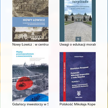
Nowy Łowicz : w centrum poligonu drawskiego od średniowiecz
Uwagi o edukacji moralnej synó
Gdańscy inwestorzy w Sopocie : prestiż finansowy i towarzyski
Polskość Mikołaja Kopernika z 