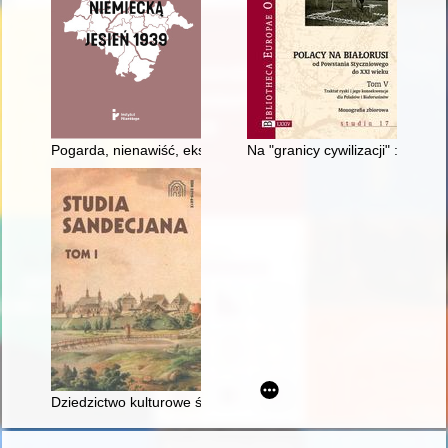
Pogarda, nienawiść, eksterminacja : publiczne i tajne wypowied
Na "granicy cywilizacji" : trag
Dziedzictwo kulturowe św. Kingi na wystawie dzieł sztuki z kla