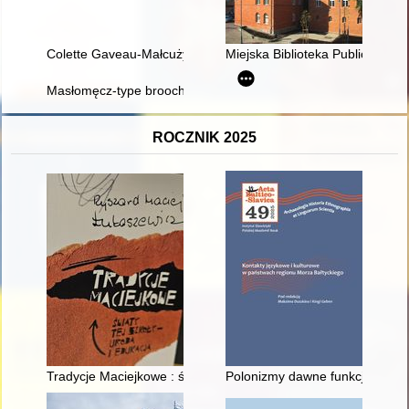
Colette Gaveau-Małcużyńska : portret pianistki = Colette Gavea
Miejska Biblioteka Publiczna w 
Masłomęcz-type brooch from Northwest Thuringia = Zapinka t
ROCZNIK 2025
Tradycje Maciejkowe : świat tej szkoły - uroda i edukacja
Polonizmy dawne funkcjonujące