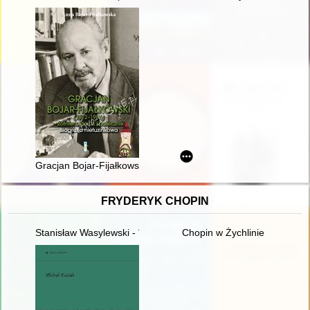
Gracjan Bojar-Fijałkowski (1912-1984) : żołnierz, literat, społec
FRYDERYK CHOPIN
Stanisław Wasylewski - "opolanin z wyboru" o Fryderyku Chopi
Chopin w Żychlinie