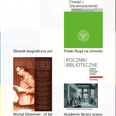
Słownik biograficzny polskiego obozu narodowego : całość w 4
Polski Rząd na Uchodźstwie i P
Michał Głowiński : (4 listopada 1934 – 29 września 2023)
Academic library science and it