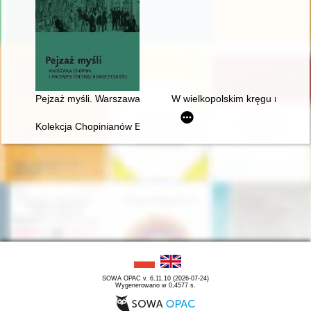
Pejzaż myśli. Warszawa Chopina i początek polskiej nowoczes
W wielkopolskim kręgu rodziny
Kolekcja Chopinianów Edourda Ganche'a w Krakowie
SOWA OPAC v. 6.11.10 (2026-07-24)
Wygenerowano w 0,4577 s.