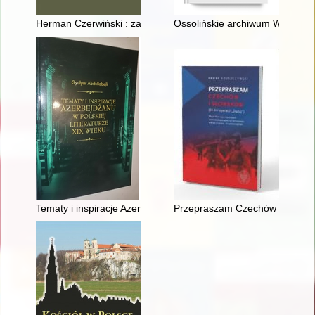
Herman Czerwiński : zapomniany krytyk z getta warszawskiego w
Ossolińskie archiwum Władysła
Tematy i inspiracje Azerbejdżanu w polskiej literaturze XIX wie
Przepraszam Czechów i Słowaków 