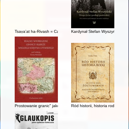
Tsaṿaʼat ha-Rivash = Cawaat ha-Riwasz : testament Rabbiego
Kardynał Stefan Wyszyński : dro
Prostowanie granic" jako powracający motyw w litewsko-krzyż
Ród historii, historia rodu : ar