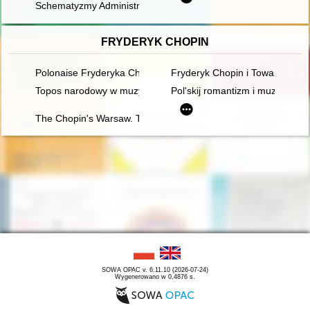
Schematyzmy Administracji Apostolskiej Kamieńskiej, Lubuskiej 
FRYDERYK CHOPIN
Polonaise Fryderyka Chopina. Zagadka inicjalnej figury dźwię
Fryderyk Chopin i Towarzystwo 
Topos narodowy w muzyce polskiej pierwszej połowy XIX wieku
Pol'skij romantizm i muzykal'naj
The Chopin's Warsaw. The Chopin's addresses in Warsaw esta
SOWA OPAC v. 6.11.10 (2026-07-24)
Wygenerowano w 0,4876 s.