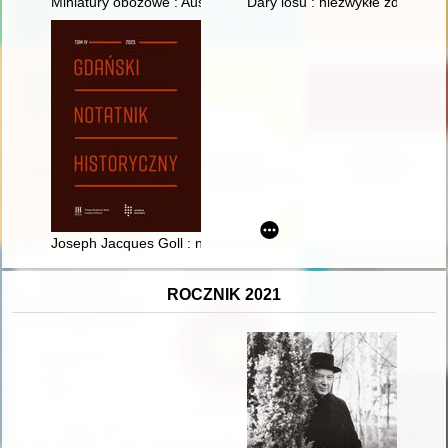
Miniatury obozowe : Auschwitz, Birkenau, Oranienburg
Dary losu : niezwykłe zdarzenia,
Joseph Jacques Goll : nieznany dowódca inżynierów napoleoń
ROCZNIK 2021