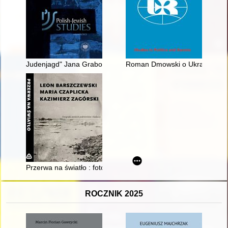
Judenjagd" Jana Grabowskiego : przyczynek do badań nad zjawi
Roman Dmowski o Ukrainie : pro
Przerwa na światło : fotografie polskich podróżników i badacz
ROCZNIK 2025