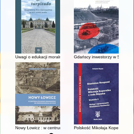
Uwagi o edukacji moralnej synów szlacheckich w XVI-wiecznej 
Gdańscy inwestorzy w Sopocie :
Nowy Łowicz : w centrum poligonu drawskiego od średniowiecz
Polskość Mikołaja Kopernika z 