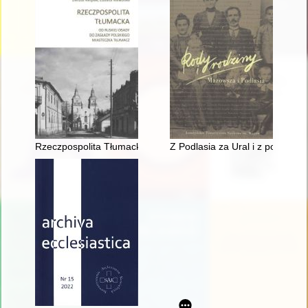
Rzeczpospolita Tłumacka : od ruskiej osady do zagłady polsk
Z Podlasia za Ural i z powrote