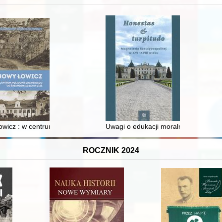
 i towarzyski lokalnego mieszczaństwa w 2. poł. XIX w
wicz : w centrum poligonu drawskiego od średniowiecza do dziś
Uwagi o edukacji moralnej synów szl
ROCZNIK 2024