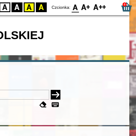
0
D
BW
YB
BY
F0
F1
F2
Czcionka:
OLSKIEJ