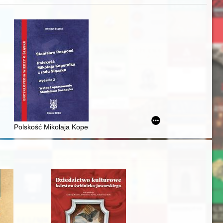
acheckich w XVI-wiecznej Rzeczypospolitej
Polskość Mikołaja Kopernika z rodu Ślązaka