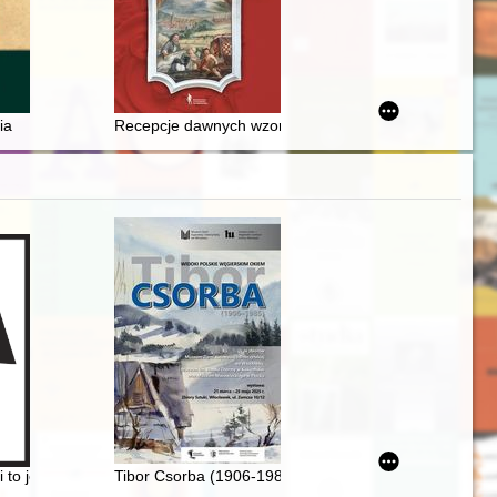
ka
ia
Recepcje dawnych wzorców w sztuce i przestrzeni miej
sce
. 1
ki to jest Zbiór przesądów o roślinach
Tibor Csorba (1906-1985) : widoki polskie węgierskim