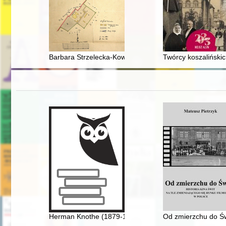
Barbara Strzelecka-Kowalówka (1938-2024) : wspomni
Twórcy koszaliński
Herman Knothe (1879-1961) : twórca historii polskiego
Od zmierzchu do Świ