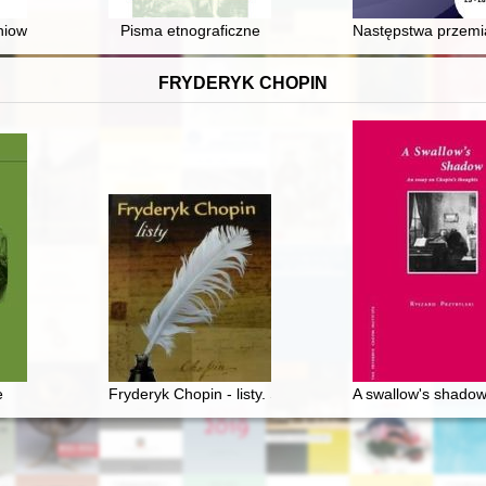
owiecki : człowiek i król
Pisma etnograficzne
Następstwa przemia
FRYDERYK CHOPIN
estiwali Chopinowskich w Dusznikach Zdroju 2000-2020
e
Fryderyk Chopin - listy. Skarbiec spuścizny epistolarne
A swallow's shadow