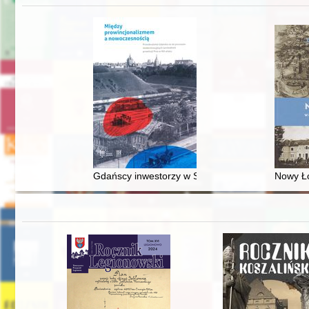
Gdańscy inwestorzy w Sopocie : prestiż finansowy
Nowy Ło