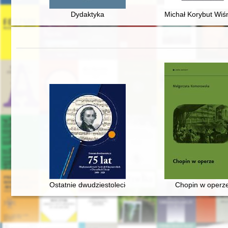
Dydaktyka
Michał Korybut Wiśni
Ostatnie dwudziestolecie : 75 lat Międzynarodowych F
Chopin w operz