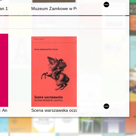
n 1989 roku w działalności społeczno-politycznej Łemków w Polsce i
Muzeum Zamkowe w Pszczynie : Brama Wybrańców - p
j w zbiorach polskich (wybór)
. An essay on Chopin's thoughts
Scena warszawska oczami Fryderyka Chopina