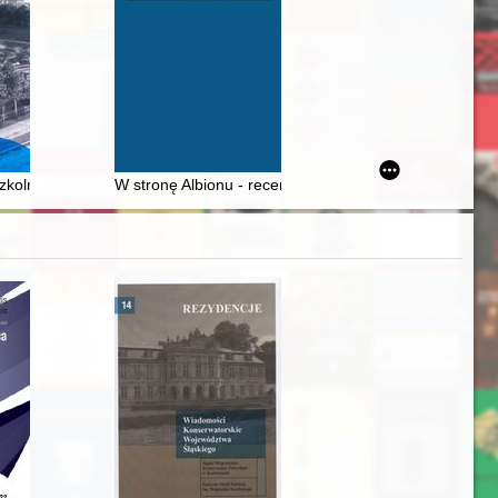
tość" a "rzeczywistość urojona"
zkolnictwo żeńskie na przełomie XIX i XX w
W stronę Albionu - recenzja]