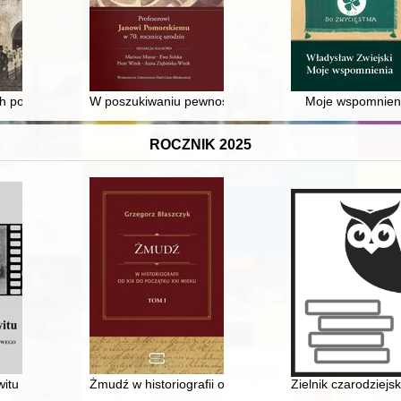
enie
ch pomników - Zygmunt Wujek, Wiesław Adamski, Romuald Wiśniewski
W poszukiwaniu pewności i prawdy? : cel pracy history
Moje wspomnien
ROCZNIK 2025
 łowiectwa
tu : historia kina Świt na tle zmieniającego się rynku filmowego w Pol
Żmudź w historiografii od XIX do początku XXI wieku. T
Zielnik czarodziejs