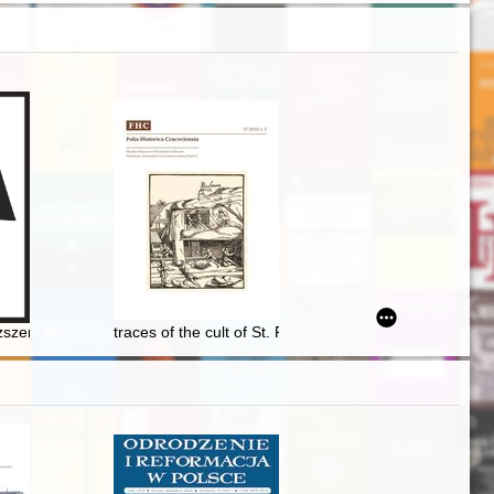
elkopolski i Nowej Marchii w czasach nowożytnych
ozszerzony
traces of the cult of St. Raymond of Penyafort in the p