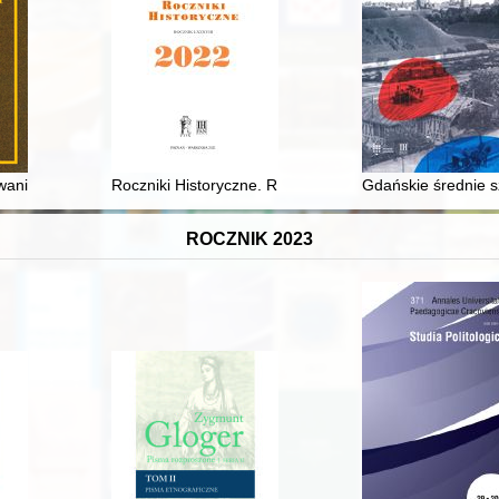
ódłowych. 2
waniu prawa w państwie sowietów (1917-1953) : "rzeczywista rzeczywis
Roczniki Historyczne. R. 88 (2022)
Gdańskie średnie s
ROCZNIK 2023