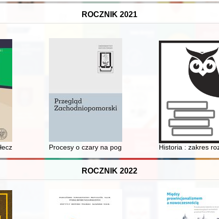
ROCZNIK 2021
łecznego w województwie olsztyńskim w latach 1975-1980
Procesy o czary na pograniczu północno-zachodniej Wi
Historia : zakres r
ROCZNIK 2022