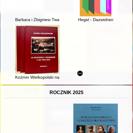
Barbara i Zbigniew Twarogowie : turyści krajoznawcy
Hegel - Dazwishen
Koźmin Wielkopolski na pocztówce i fotografii z lat 1894-191
ROCZNIK 2025