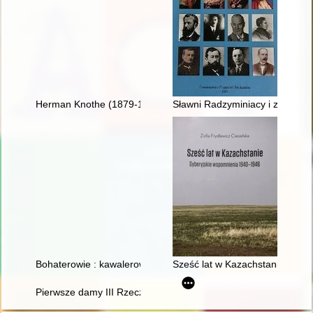
Herman Knothe (1879-1961) : twórca historii polskiego łowiec
Sławni Radzyminiacy i zasłużen
Bohaterowie : kawalerowie Orderu Wojennego Virtuti Militari 
Sześć lat w Kazachstanie : sy
Pierwsze damy III Rzeczypospolitej : portret zbiorowy. Cz. 2 = Th