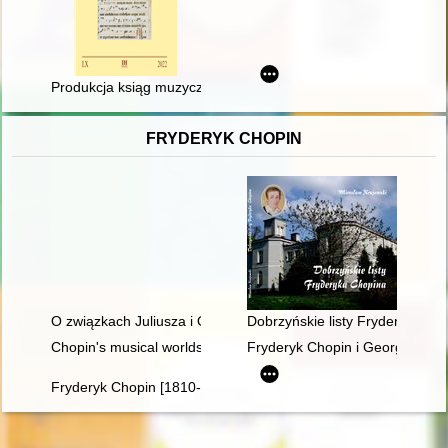
Produkcja ksiąg muzycznych w skryptorium lubiąskim do poło
FRYDERYK CHOPIN
O związkach Juliusza i Oskara Kolbergów z Fryderykiem Cho
Dobrzyńskie listy Fryderyka F.
Chopin's musical worlds the 1840's
Fryderyk Chopin i George Sand w
Fryderyk Chopin [1810-1849]. Korzenie