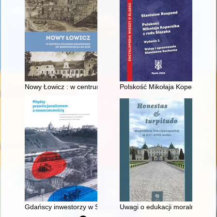
Nowy Łowicz : w centrum poligonu drawskiego od średniowiecz
Polskość Mikołaja Kopernika z 
Gdańscy inwestorzy w Sopocie : prestiż finansowy i towarzyski
Uwagi o edukacji moralnej synó