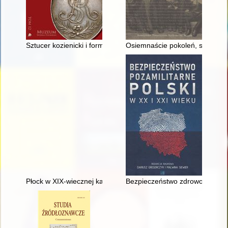
Sztucer kozienicki i formacje strzelców w armiach osiemnasto
Osiemnaście pokoleń, sześć wie
Płock w XIX-wiecznej kartografii : plany nieruchomości w świetl
Bezpieczeństwo zdrowotne w Dr