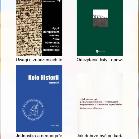
Uwagi o znaczeniach temporalnych przyimków w języku starop
Odczytanie listy : opowieści o
Jednostka a neopogaństwo w Drugiej Rzeczpospolitej
Jak dobrze być po kartach prze