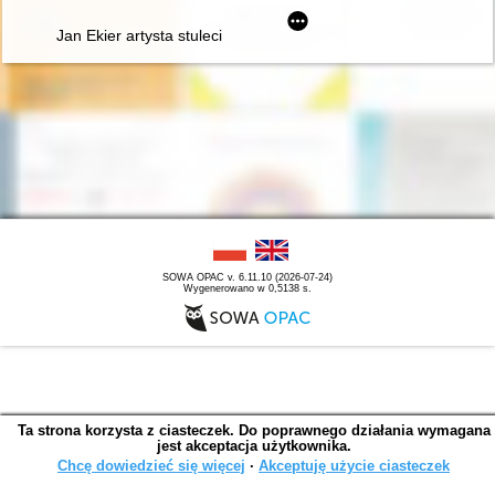
Jan Ekier artysta stulecia - w darze Chopinowi. Księga dedykow
SOWA OPAC v. 6.11.10 (2026-07-24)
Wygenerowano w 0,5138 s.
Ta strona korzysta z ciasteczek. Do poprawnego działania wymagana
jest akceptacja użytkownika.
Chcę dowiedzieć się więcej
∙
Akceptuję użycie ciasteczek