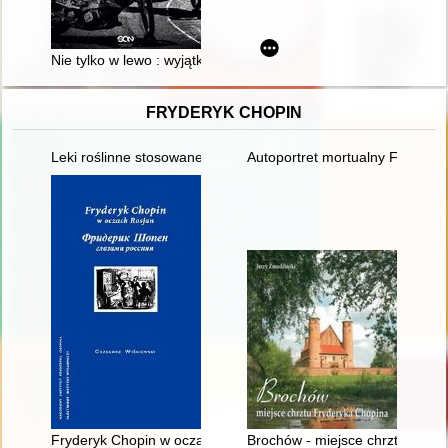
Nie tylko w lewo : wyjątkowe historie z żużlowych torów
FRYDERYK CHOPIN
Leki roślinne stosowane w leczeniu Fryderyka Chopina
Autoportret mortualny Fryderyka
Fryderyk Chopin w oczach Rosjan. Antologia. Friderik źopen g
Brochów - miejsce chrztu Fryd