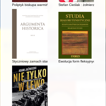
Poliptyk biskupa warmińskiego Łukasza Watzenrodego a nowo
Stefan Cieślak : żołnierz łowicki
Styczniowy zamach stanu z 1919 r. we wspomnieniach płk. Ma
Ewolucja form fleksyjnych przym