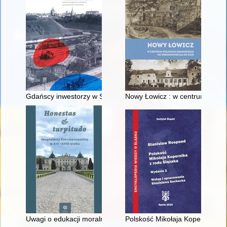
Gdańscy inwestorzy w Sopocie : prestiż finansowy i towarzyski
Nowy Łowicz : w centrum polig
Uwagi o edukacji moralnej synów szlacheckich w XVI-wiecznej 
Polskość Mikołaja Kopernika z 