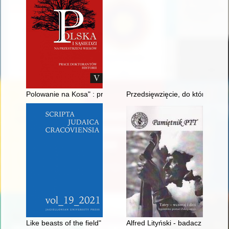
Polowanie na Kosa" : próby przechwycenia amerykańskich sam
Przedsięwzięcie, do którego ni
Like beasts of the field" : the poverty and sanitary conditions o
Alfred Lityński - badacz jezior 