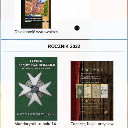
Działalność wydawnicza Polskiej Prowincji Zgromadzenia Sło
ROCZNIK 2022
Mandarynki : o balu 14. Pułku Ułanów we Lwowie
Facecje, bajki, przysłowia pols