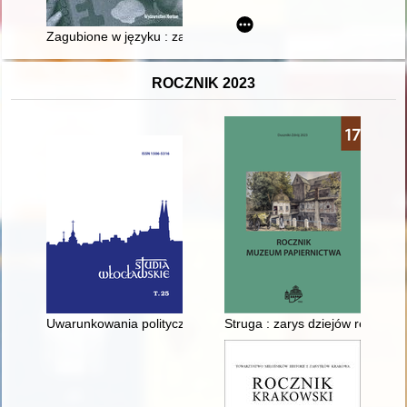
Zagubione w języku : zaślubiny i pożegnanie Teresy Kunegund
ROCZNIK 2023
Uwarunkowania polityczno-ekonomiczne a zagadnienia budowy 
Struga : zarys dziejów rękodzie