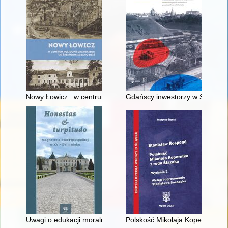
Nowy Łowicz : w centrum poligonu drawskiego od średniowiecz
Gdańscy inwestorzy w Sopocie :
Uwagi o edukacji moralnej synów szlacheckich w XVI-wiecznej 
Polskość Mikołaja Kopernika z 