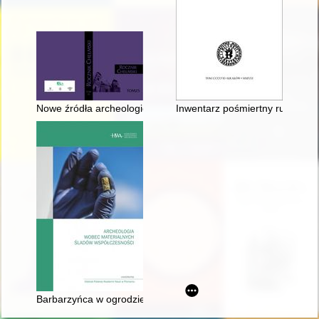
Nowe źródła archeologiczne do pradziejów mikroregionu włod
Inwentarz pośmiertny ruchomośc
Barbarzyńca w ogrodzie" (?) : eksploratorzy w Miejscu Pamięci