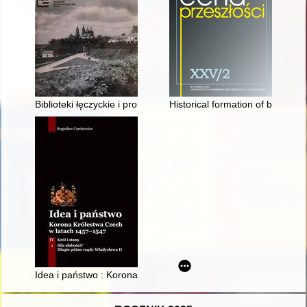
Biblioteki łęczyckie i problem czytelnictwa w Łęczycy w latach
Historical formation of border r
Idea i państwo : Korona Królestwa Czech w latach 1457-1547. T.