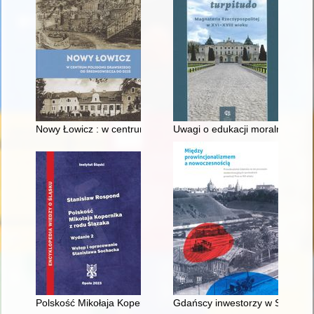
Nowy Łowicz : w centrum poligonu drawskiego od średniowiecz
Uwagi o edukacji moralnej synó
Polskość Mikołaja Kopernika z rodu Ślązaka
Gdańscy inwestorzy w Sopocie :