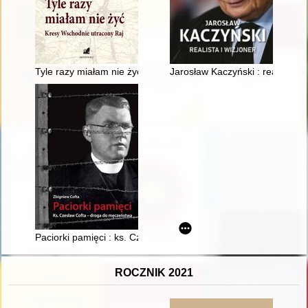
Tyle razy miałam nie żyć : Kresy Wschodnie : utracony raj
Jarosław Kaczyński : realista i 
Paciorki pamięci : ks. Czesław Cofta - droga do męczeństwa
ROCZNIK 2021