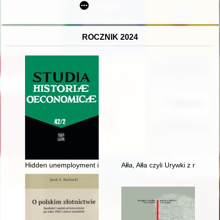
ROCZNIK 2024
Hidden unemployment in polish industry (1945-1956)
Ałła, Ałła czyli Urywki z najnow