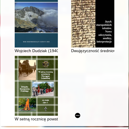
Wojciech Dudziak (1940-2020)
Dwujęzyczność średniowiecznego
W setną rocznicę powstania Chorągwi Lubelskiej Związku Harc