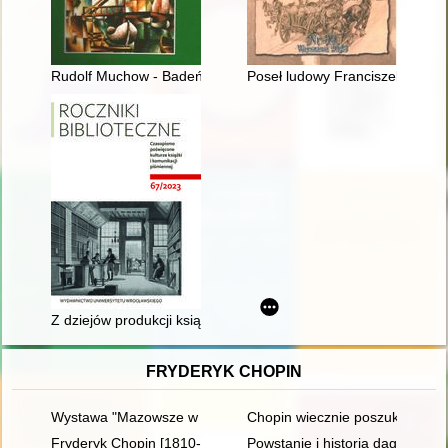
Rudolf Muchow - Badeńczyk na Pomorzu
Poseł ludowy Franciszek Wójci
Z dziejów produkcji książki we Lwowie XVIII wieku : Drukarnia 
FRYDERYK CHOPIN
Wystawa "Mazowsze w czasach Chopina" - połączenie środków
Chopin wiecznie poszukiwany. 
Fryderyk Chopin [1810-1849]. Korzenie
Powstanie i historia dagerotyp