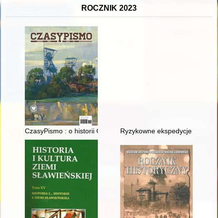
ROCZNIK 2023
CzasyPismo : o historii Górnego Śląska. 2023 [nr] 1/2
Ryzykowne ekspedycje w "cieni