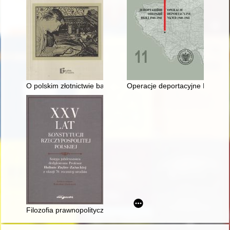
O polskim złotnictwie bardziej i mniej artystycznym po roku 194
Operacje deportacyjne NKWD 19
Filozofia prawnopolityczna Rady Regencyjnej