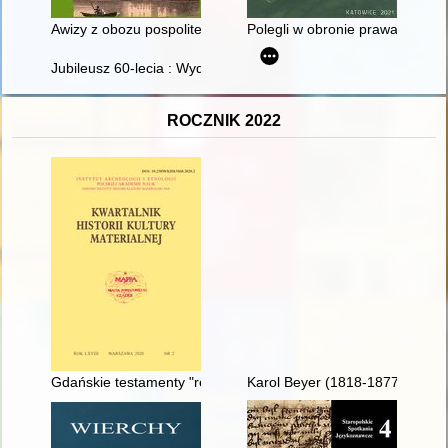
Awizy z obozu pospolitego ruszenia pod Gołębiem : (3-8 paździ
Polegli w obronie prawa i porz
Jubileusz 60-lecia : Wydział Geoinżynierii
ROCZNIK 2022
Gdańskie testamenty "reciproce" i praktyka tworzenia inwentar
Karol Beyer (1818-1877), faithf