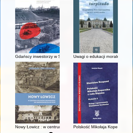
Gdańscy inwestorzy w Sopocie : prestiż finansowy i towarzyski
Uwagi o edukacji moralnej synó
Nowy Łowicz : w centrum poligonu drawskiego od średniowiecz
Polskość Mikołaja Kopernika z 