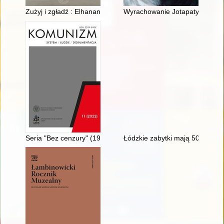
Zużyj i zgładź : Elhanan Sombek, więzień obozów pracy przym
Wyrachowanie Jotapaty i heroiz
Seria "Bez cenzury" (1977-1981) w polityce wydawniczej Instyt
Łódzkie zabytki mają 50 lat : p