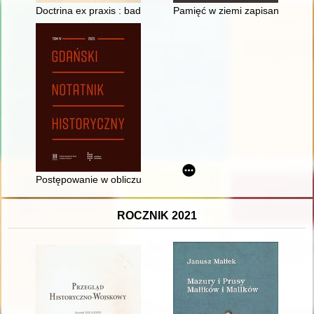
Doctrina ex praxis : badania recepcji wzorów graficznych w szt
Pamięć w ziemi zapisana : arch
Postępowanie w obliczu sporów między krzyżackimi poddanymi 
ROCZNIK 2021