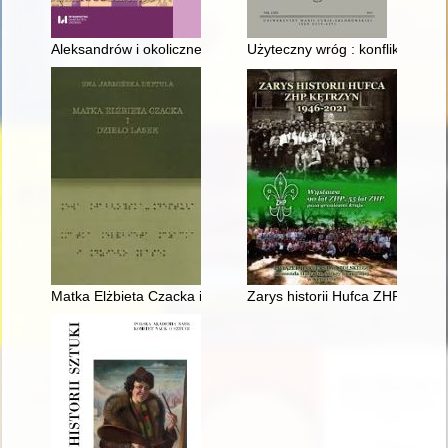
Aleksandrów i okoliczne wsie w świetle nieznanych źródeł z prz
Użyteczny wróg : konflikty woj
Matka Elżbieta Czacka i dzieło Lasek. T. 9
Zarys historii Hufca ZHP Kętrz