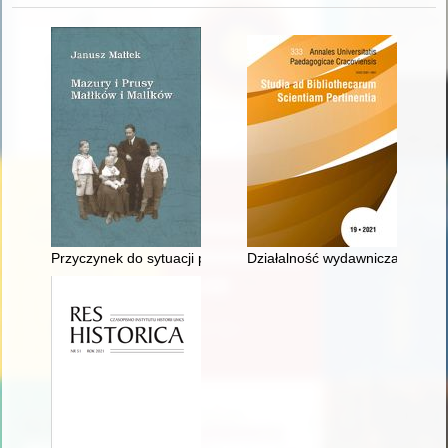
Przyczynek do sytuacji prawnej szlachty mazurskiej w Prusac
Działalność wydawnicza i praso