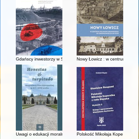
Gdańscy inwestorzy w Sopocie : prestiż finansowy i towarzyski
Nowy Łowicz : w centrum polig
Uwagi o edukacji moralnej synów szlacheckich w XVI-wiecznej 
Polskość Mikołaja Kopernika z 