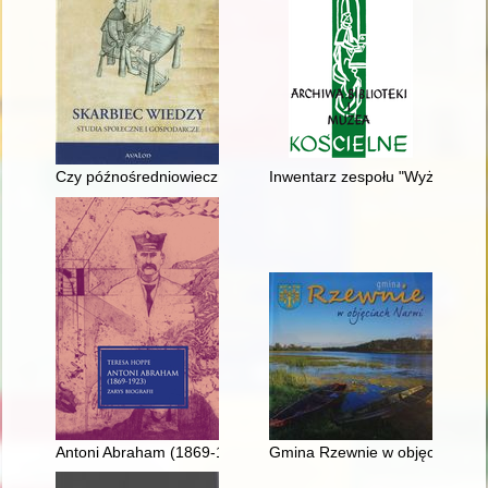
Czy późnośredniowieczny kryzys feudalizmu dotknął Polskę?
Inwentarz zespołu "Wyższe Semi
Antoni Abraham (1869-1923) : zarys biografii
Gmina Rzewnie w objęciach Na