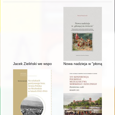
Jacek Zieliński we wspomnieniach fanów
Nowa nadzieja w "płonącym świe