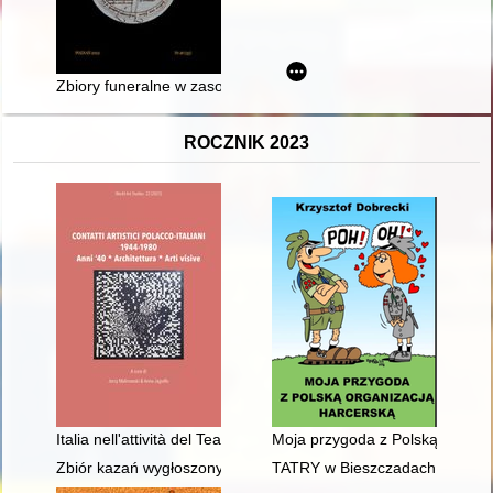
Zbiory funeralne w zasobach Pracowni Dokumentów Życia Społe
ROCZNIK 2023
Italia nell'attività del Teatro Drammatico del 2o Corpo d'arma
Moja przygoda z Polską Organi
Zbiór kazań wygłoszonych w czasie uroczystości beatyfikacyj
TATRY w Bieszczadach : ćwicze