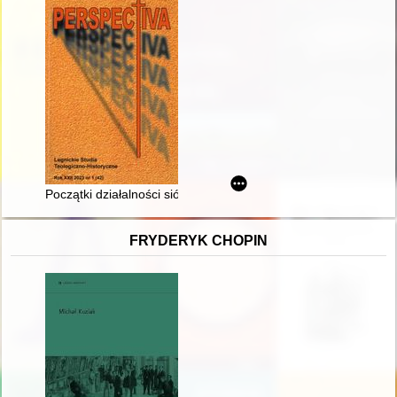
Początki działalności sióstr felicjanek w Oleśnicy w latach 1948
FRYDERYK CHOPIN