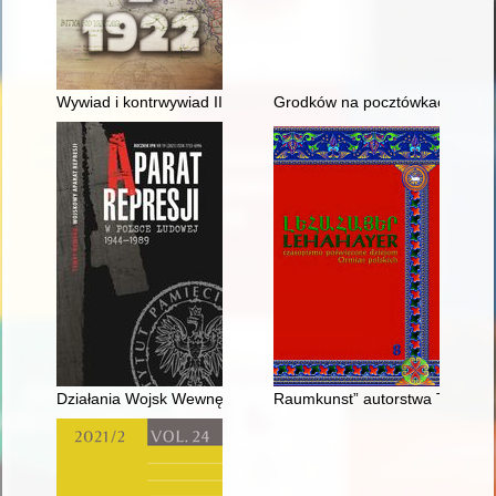
Wywiad i kontrwywiad II Rzeczpospolitej w walce o granicę w
Grodków na pocztówkach : ze zb
Działania Wojsk Wewnętrznych na Rzeszowszczyźnie (luty-kwi
Raumkunst” autorstwa Teodora