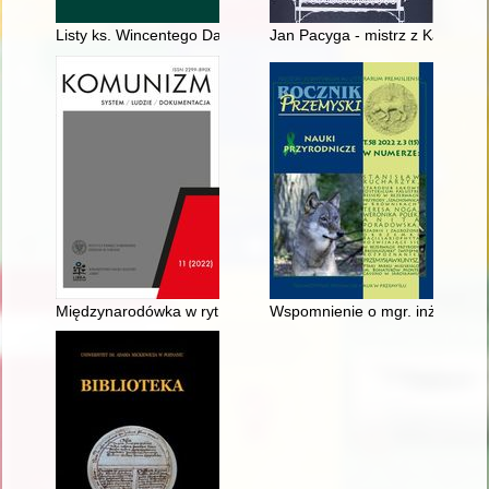
Listy ks. Wincentego Danka do abp. Józefa Bilczewskiego z la
Jan Pacyga - mistrz z Kacwina
Międzynarodówka w rytmie kankana : Podstawowa Organizacja
Wspomnienie o mgr. inż. Tadeus