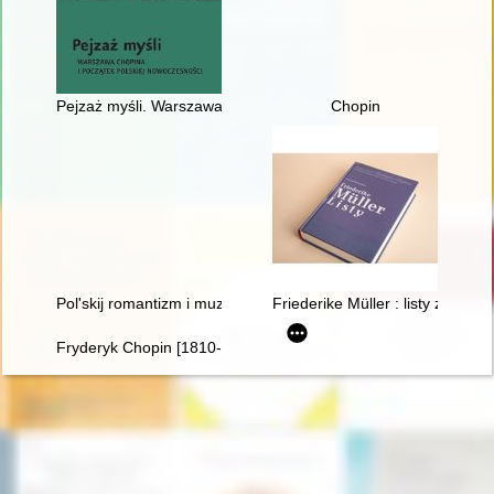
Pejzaż myśli. Warszawa Chopina i początek polskiej nowoczes
Chopin
Pol'skij romantizm i muzykal'naja kul'tura L'vova vtoroj polovin
Friederike Müller : listy z Par
Fryderyk Chopin [1810-1849]