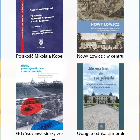
Polskość Mikołaja Kopernika z rodu Ślązaka
Nowy Łowicz : w centrum polig
Gdańscy inwestorzy w Sopocie : prestiż finansowy i towarzyski
Uwagi o edukacji moralnej synó