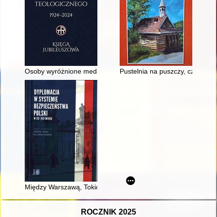
Osoby wyróżnione medalem "Bene Merenti" Polskiego Towarz
Pustelnia na puszczy, czyli Kap
Między Warszawą, Tokio a Moskwą : meandry dyplomacji PRL w 
ROCZNIK 2025