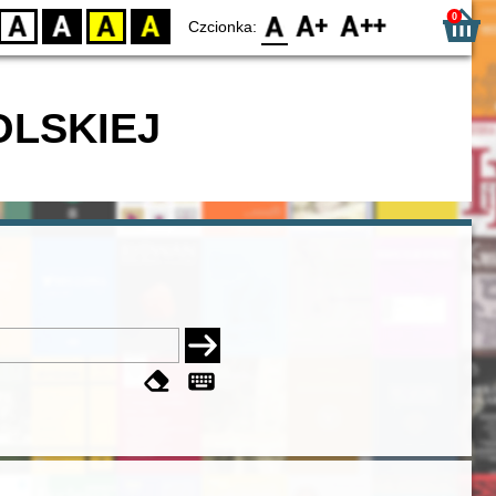
0
D
BW
YB
BY
F0
F1
F2
Czcionka:
OLSKIEJ