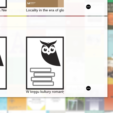
nika
a Niemiec
Locality in the era of globalization : carriers of the m
W kręgu kultury romantycznej. W 200-lecie urodzin Fr