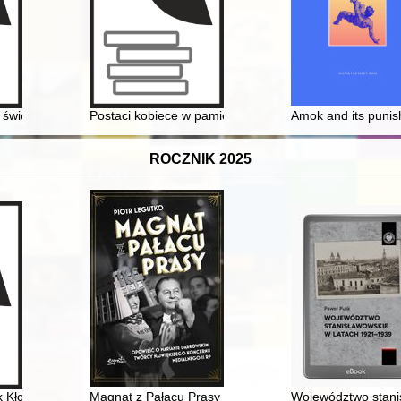
 basis of Centiloquium et infirmis decerptum ex penetralibus astrolog
 świecie - bo nasze : wydanie okolicznościowe z okazji Jubileuszu 60
Postaci kobiece w pamiętnikach Albrychta Radziwiłła = 
Amok and its punis
ROCZNIK 2025
n Tost im Jahr 1945
k Kłodawa
Magnat z Pałacu Prasy : opowieść o Marianie Dąbrows
Województwo stani