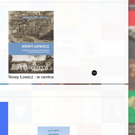
j
Ślązaka
Nowy Łowicz : w centrum poligonu drawskiego od średniowiecza d