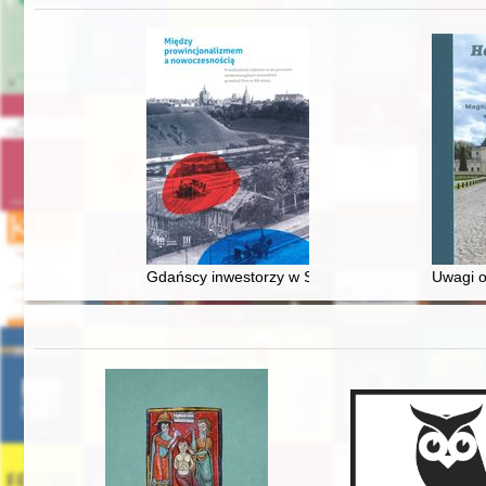
Gdańscy inwestorzy w Sopocie : prestiż finansowy
Uwagi o