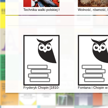
Technika walki polskiej husarii z moskiewskimi włóczni
Wolność, równość, l
Fryderyk Chopin [1810-1849]. Korzenie
Fontana i Chopin w 