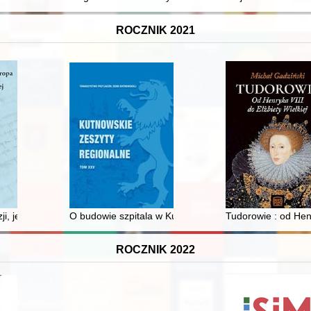
ROCZNIK 2021
zji, jego polskie ofiary, ich ujawnienie i upamiętnienie
O budowie szpitala w Kutnie
Tudorowie : od Henr
ROCZNIK 2022