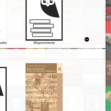
o Rynku
udowy Stolicy : instytucje zaangażowane w odbudowę Warszawy po II wojn
Wspomnienia