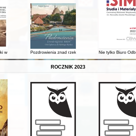
ki w Europie Wschodniej : aspekt kulturowy
Pozdrowienia znad rzeki Brdy : od Opławca do Rybieg
Nie tylko Biuro Odb
ROCZNIK 2023