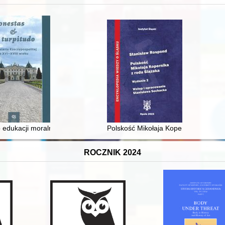
 i towarzyski lokalnego mieszczaństwa w 2. poł. XIX w
 edukacji moralnej synów szlacheckich w XVI-wiecznej Rzeczypospolite
Polskość Mikołaja Kopernika z rodu 
ROCZNIK 2024