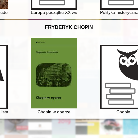
kami w połowie XVI wieku
udobójstwo : kłamstwa i zbrodnie rewolucji francuskiej
Europa początku XX wieku oczyma etiopskiego wysłan
Polityka historyczn
FRYDERYK CHOPIN
listach
Chopin w operze
Chopin