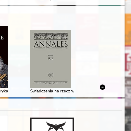
yka VIII do Elżbiety Wielkiej
Świadczenia na rzecz wojska w czasie pokoju w okresi