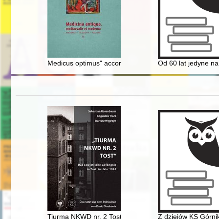
Medicus optimus" according to Szymon of Łowicz (on the
Od 60 lat jedyne na
Tiurma NKWD nr. 2 Tost" : das sowjetische Gefängnis i
Z dziejów KS Górni