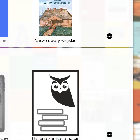
iae, cuius medico, apprime cum necessarium, tum utile)
-lecia Zespołu Szkół Samorządowych w Witnicy : 1964-2024
Female characters in the memoirs of Albrycht Radziwiłł
hment in 17th century Dutch Batavia through the eyes of Johann Gottf
Nasze dwory wiejskie
kim, twórcy największego koncernu medialnego II RP
sławowskie w latach 1921-1939
Historia zapisana na cmentarnych kamieniach : cmen