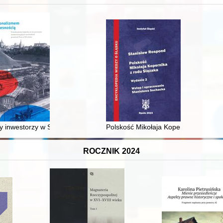
XVI-wiecznej Rzeczypospolitej
 inwestorzy w Sopocie : prestiż finansowy i towarzyski lokalnego mies
Polskość Mikołaja Kopernika z rodu 
ROCZNIK 2024