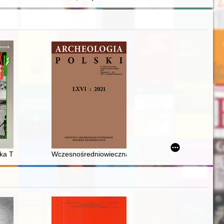
poznańskich kościołów
iska TKKF "Ognisko" w Częstochowie
Wczesnośredniowieczna ceramika szkliwiona z badań 