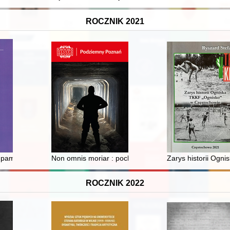
ROCZNIK 2021
pamięci ks. prof. Janie Związku
Non omnis moriar : pochowani w kryptach wybranych 
Zarys historii Ogn
ROCZNIK 2022