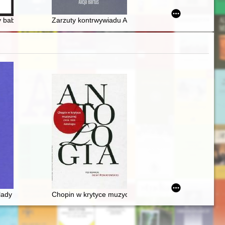
 babiogórskich wsi wczoraj i dziś na przykładzie Zubrzycy Górnej : ws
Zarzuty kontrwywiadu Armii Czerwonej wobec byłych w
ch Zdroju 2000-2020
lady
Chopin w krytyce muzycznej (1918-1939). Antologia