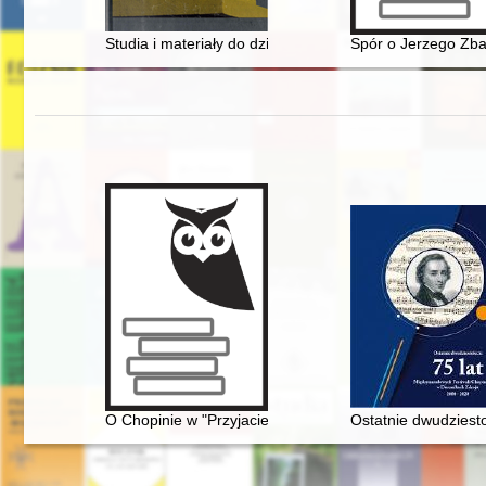
Studia i materiały do dziejów Siemiatycz. T. 2
Spór o Jerzego Zba
O Chopinie w "Przyjacielu Ludu" (1836)
Ostatnie dwudziest