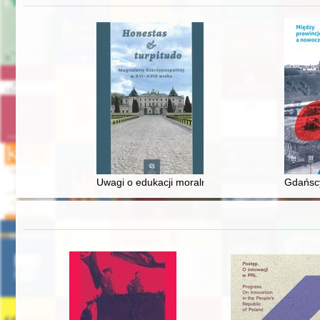
Uwagi o edukacji moralnej synów szlacheckich w 
Gdańscy