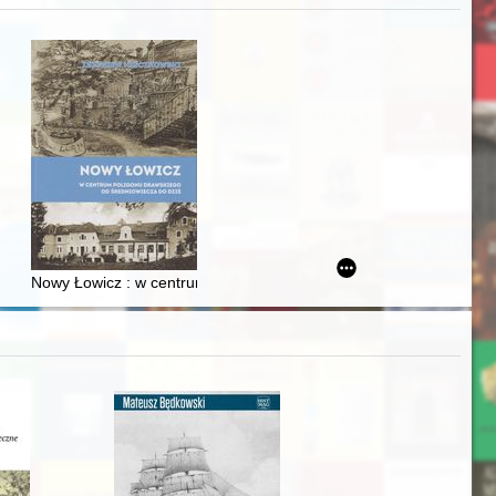
zczaństwa w 2. poł. XIX w
Ślązaka
Nowy Łowicz : w centrum poligonu drawskiego od średniowiecza d