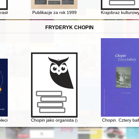
raskiego
Publikacje za rok 1999
Krajobraz kulturowy
FRYDERYK CHOPIN
olecie : 75 lat Międzynarodowych Festiwali Chopinowskich w Dusznika
Chopin jako organista (w 150. rocznicę śmierci)
Chopin. Cztery bal