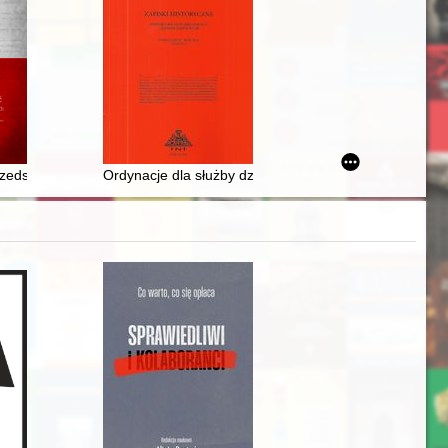
czu
etu Stefana Batorego i jego Wydziału Sztuk Pięknych 1919-1939-1945 : r
rzedsięwzięcia gospodarcze w II RP : znaczenie gospodarcze i propag
Ordynacje dla służby dzwonnej kościoła Świętojańskie