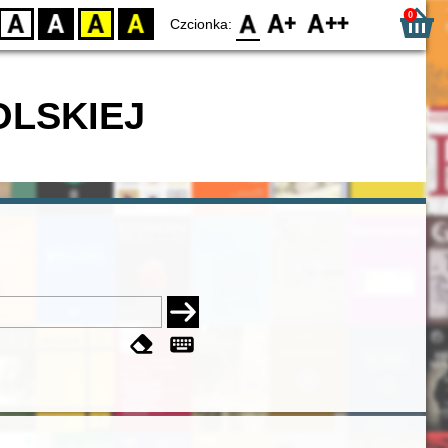
0
D
BW
YB
BY
F0
F1
F2
Czcionka:
OLSKIEJ