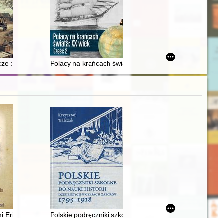
iej z przełomu XVI i XVII w. oblatowanych w księgach grodzkich brańsk
cze : aspekty prawne historyczne i społeczne
Polacy na krańcach świata : XX wiek. Cz. 2
zyste. T. 7
ieckiej 1939-1945
i Ericha Fuchsa i Otto Welzela = Hirschberg durch die Augen von Eric
Polskie podręczniki szkolne do nauki historii : dzieje