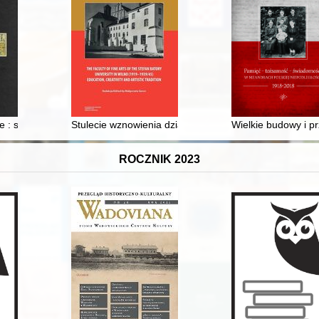
nnych w drugiej połowie XVIII wieku
ie : studium z dziejów miasta i jego mieszkańców w późnym średniowie
Stulecie wznowienia działalności wileńskiego Uniwersyt
Wielkie budowy i p
ROCZNIK 2023