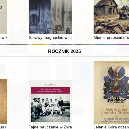
9-1945)
i w PRL = Progress : on innovation in the People's Republic of Poland
Sprawy magnackie w instrukcjach sejmików ziemi bielsk
Mienie przesiedleń
ROCZNIK 2025
s III z ziemi ciechanowskiej w archiwaliach : przasnyskie ziemskie wiec
Tajne nauczanie w Żyrardowie w okresie okupacji niem
Jelenia Góra oczam