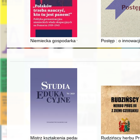
Niemiecka gospodarka w powiecie starogardzkim (193
Postęp : o innowacj
Mistrz kształcenia pedagogicznego - recenzja]
Rudzińscy herbu Pru