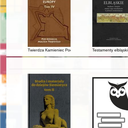
Twierdza Kamieniec Podolski w rosyjskich planach woje
Testamenty elbląsk