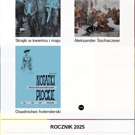
Strajki w kwietniu i maju 1988 roku
Aleksander Sochaczewski : o Sy
Osadnictwo holenderskie - olęderskie (olenderskie) i niemiecki
ROCZNIK 2025