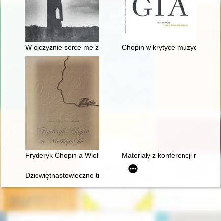
W ojczyźnie serce me zostało". Szlakiem Mickiewicza, Słowa
Chopin w krytyce muzycznej (do 
Fryderyk Chopin a Wielkopolska
Materiały z konferencji nauko
Dziewiętnastowieczne transkrypcje utworów Fryderyka Chopina.