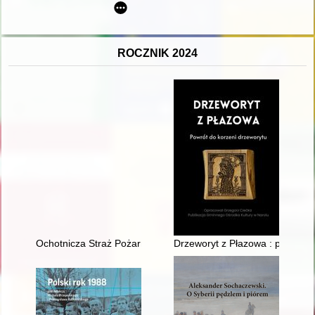
ROCZNIK 2024
Ochotnicza Straż Pożarna w Borii w służbie lokalnej społeczno
Drzeworyt z Płazowa : powrót d