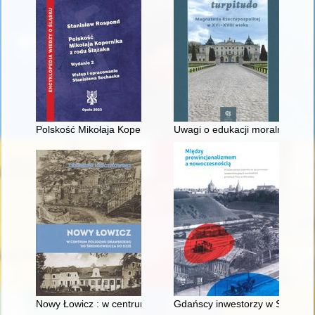
Polskość Mikołaja Kopernika z rodu Ślązaka
Uwagi o edukacji moralnej synó
Nowy Łowicz : w centrum poligonu drawskiego od średniowiecz
Gdańscy inwestorzy w Sopocie :