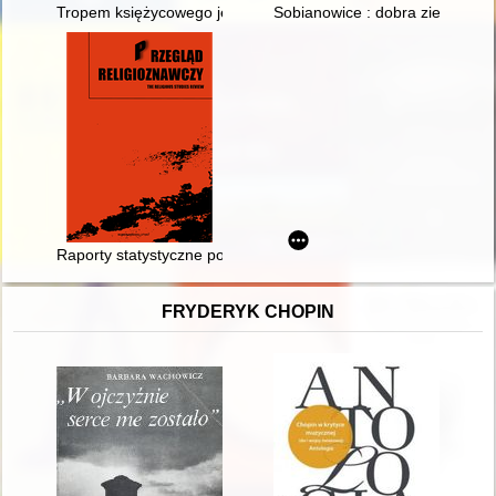
Tropem księżycowego jelenia : rzecz o Marianie Ośniałowskim
Sobianowice : dobra ziemskie i i
Raporty statystyczne polsko-litewskich gmin karaimskich w zbi
FRYDERYK CHOPIN