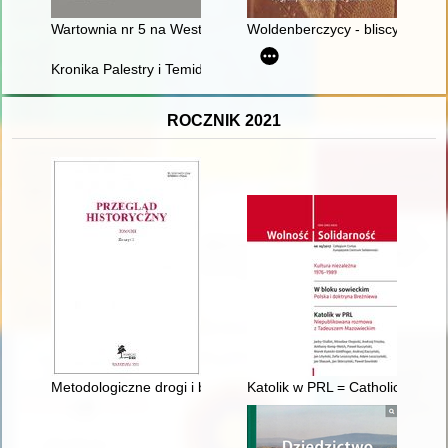
Wartownia nr 5 na Westerplatte : archeologia i źródła
Woldenberczycy - bliscy i znani
Kronika Palestry i Temidy w Poznaniu : mecze przyjaźni adwoka
ROCZNIK 2021
Metodologiczne drogi i bezdroża gender history
Katolik w PRL = Catholic in co