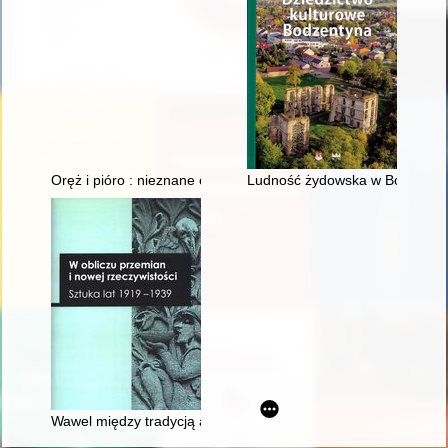
Oręż i pióro : nieznane epizody z żołnierskiej biografii Stanis
Ludność żydowska w Bodzentyni
Wawel między tradycją a nowoczesnością : dekoracja plastyc