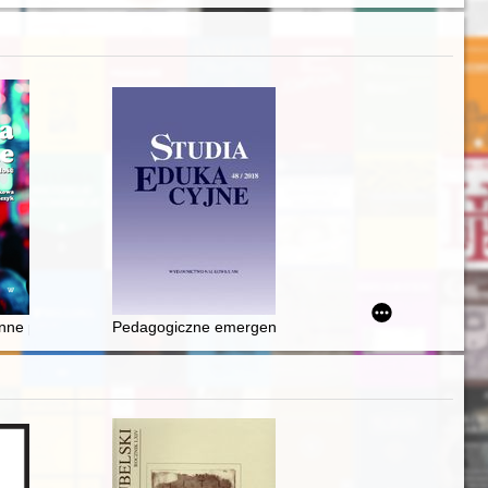
bląskiego Thielego von Lorich ze zbiorów Muzeum Wojska Polskiego
ne pismo katolickie diecezji włocławskiej założone przez ks. dr. Stef
Pedagogiczne emergencje 1993 roku : cienie przeszłoś