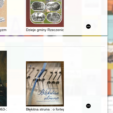
i Amazonii = a Retrospectative of John Paul II's meetings with Amazo
ityzm w świetle prasy Królestwa Polskiego w latach 1906-1915
Dzieje gminy Rzeczenica
iemiach polskich od początku wieku do 1939 roku
63-1913) : historyk, profesor Uniwersytetu Jagiellońskiego
Błękitna struna : o fortepianach romantycznych Fryde