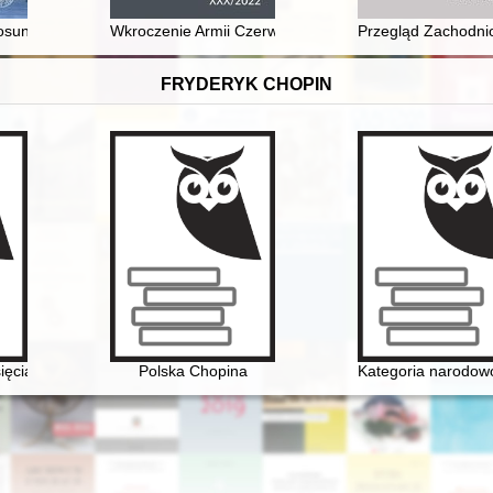
tosunki wojskowe latem 1939 roku
Wkroczenie Armii Czerwonej do Radzynia Chełmińskiego
Przegląd Zachodnio
FRYDERYK CHOPIN
sięcia Antoniego Radziwiłła". Nowe odczytanie obrazu Henryka Siemira
Polska Chopina
Kategoria narodowo