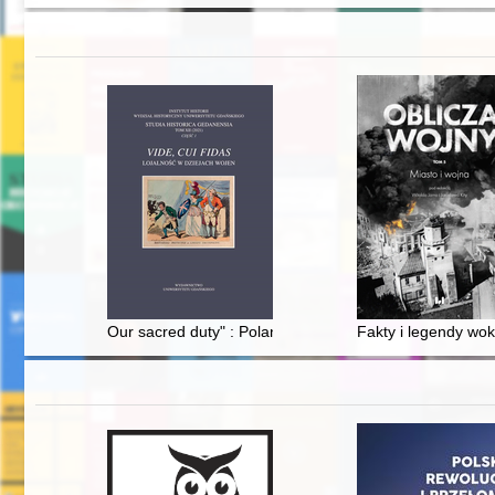
Our sacred duty" : Poland’s diaspora fights for Polish
Fakty i legendy wo