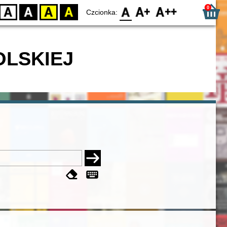
0
D
BW
YB
BY
F0
F1
F2
Czcionka:
OLSKIEJ