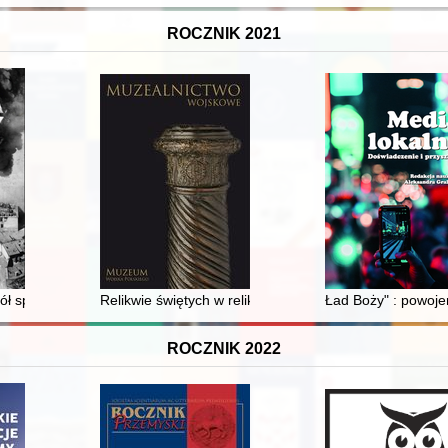
ROCZNIK 2021
 independence, 1894-1921
kół spalenia Waszyngtonu w 1814 roku
Relikwie świętych w relikwiarzu komtura domowego el
Ład Boży" : powojen
ROCZNIK 2022