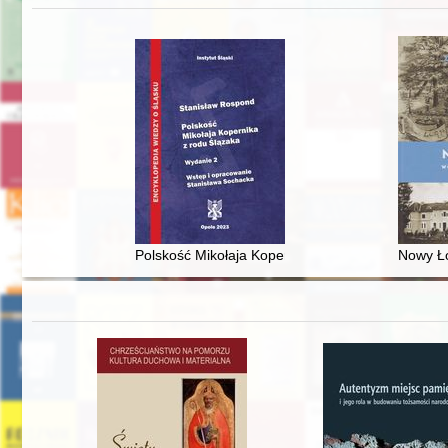
Polskość Mikołaja Kopernika z rodu Ślązaka
Nowy Ło