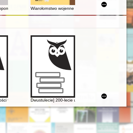
 w styczniu 1945 r. : w źródłach historycznych i współczesnej pamięc
pomorski. T. 38 (2023)
Wiarołomstwo wojenne = Perfidy (war)
dzkiego
ści w recepcji twórczości Fryderyka Chopina
Dwustulecie] 200-lecie urodzin Fryderyka Chopina