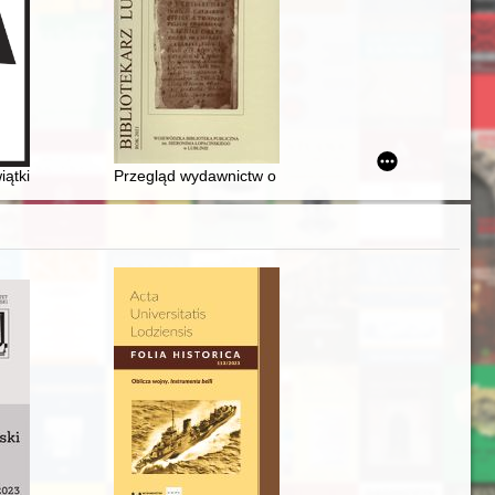
 spowodowanych Wielką Wojną na terenie Galicji = Stanisław Majerski and
ątki : 50 lat IX Liceum Ogólnokształcącego im. Bohaterów Monte Cass
Przegląd wydawnictw o regionie za 2021 r. = Review of 