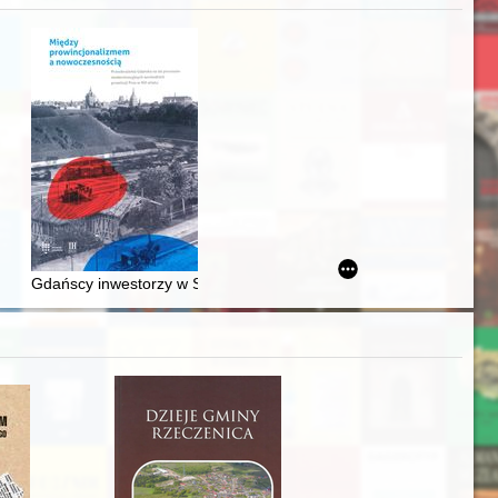
acheckich w XVI-wiecznej Rzeczypospolitej
Gdańscy inwestorzy w Sopocie : prestiż finansowy i towarzyski lo