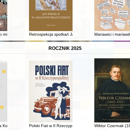
a świątynia Kaszubów i Pomorzan
o miejsca edukacji : dlaczego warto je odwiedzać?
Retrospekcja spotkań Jana Pawła II ze społecznościam
Mariawici i mariaw
ROCZNIK 2025
ja Kopernika w Toruniu : 1945-2025
Polski Fiat w II Rzeczypospolitej : historia Fiata na z
Wiktor Czermak (18