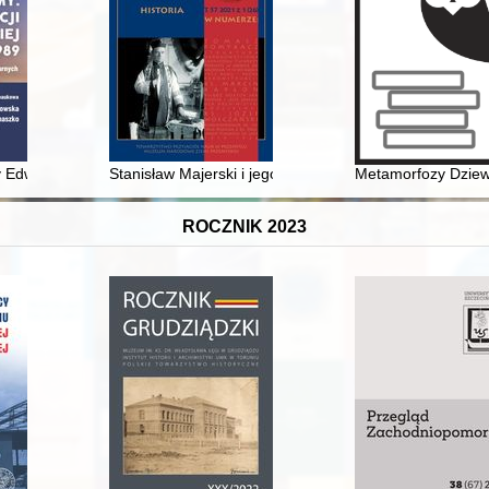
 Edwarda Gierka : co nam pozostało z tamtych lat?
Stanisław Majerski i jego wkład w likwidację zniszczeń
Metamorfozy Dziewi
ROCZNIK 2023