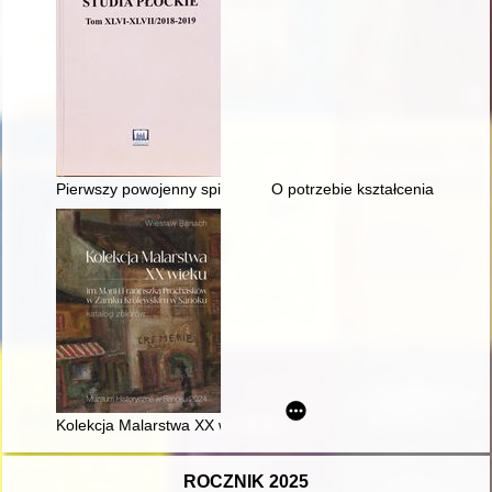
Pierwszy powojenny spis kościołów i duchowieństwa Diecezji P
O potrzebie kształcenia techni
Kolekcja Malarstwa XX wieku im. Marii i Franciszka Prochask
ROCZNIK 2025