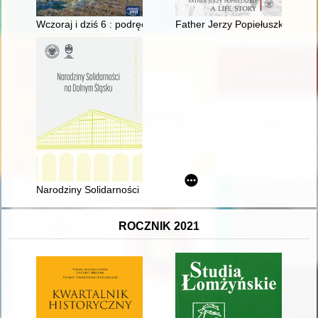
Wczoraj i dziś 6 : podręcznik do historii dla klasy szóstej szko
Father Jerzy Popiełuszko : a life
Narodziny Solidarności na Dolnym Śląsku
ROCZNIK 2021