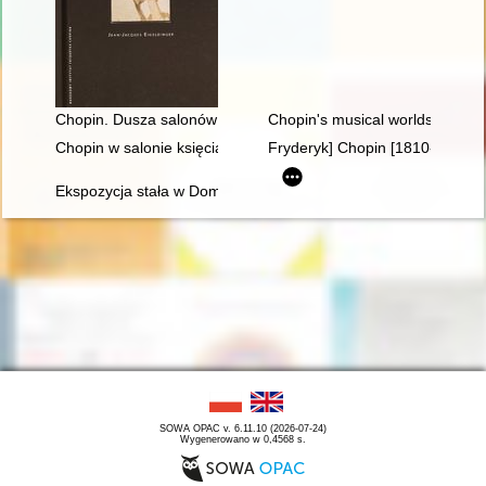
Chopin. Dusza salonów paryskich 1830-1848
Chopin's musical worlds the 18
Chopin w salonie księcia Antoniego Radziwiłła". Nowe odczyt
Fryderyk] Chopin [1810-1849]. 
Ekspozycja stała w Domu Urodzenia Fryderyka Chopina w Żel
SOWA OPAC v. 6.11.10 (2026-07-24)
Wygenerowano w 0,4568 s.