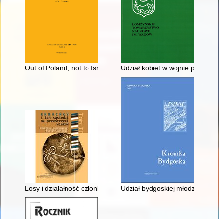
Out of Poland, not to Israel, but out of Poland" : factors influ
Udział kobiet w wojnie polsko-
Losy i działałność członków warszawskiej grupy artystycznej "Sp
Udział bydgoskiej młodzieży w 