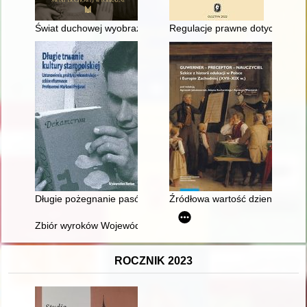
Świat duchowej wyobraźni : dewocyjne obrazy pochodzenia fa
Regulacje prawne dotyczące eksp
Długie pożegnanie pasów słuckich : o szlacheckich widmach w
Źródłowa wartość dzienników Pa
Zbiór wyroków Wojewódzkiego Sądu Administracyjnego w Pozn
ROCZNIK 2023