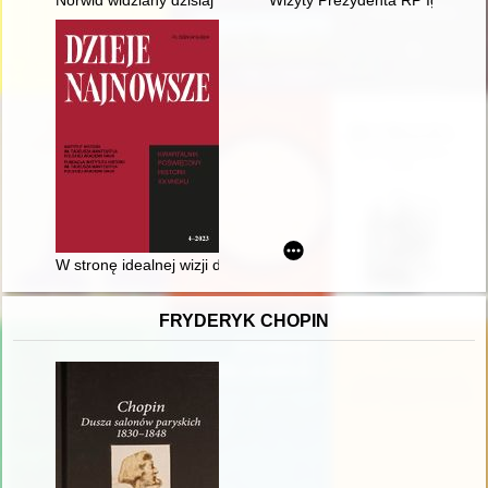
Norwid widziany dzisiaj”. 200. rocznica urodzin Cypriana Kami
Wizyty Prezydenta RP Ignacego
W stronę idealnej wizji dziejów Polski w XX wieku : Polska poli
FRYDERYK CHOPIN