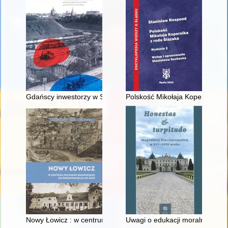
Gdańscy inwestorzy w Sopocie : prestiż finansowy i towarzyski
Polskość Mikołaja Kopernika z 
Nowy Łowicz : w centrum poligonu drawskiego od średniowiecz
Uwagi o edukacji moralnej synó