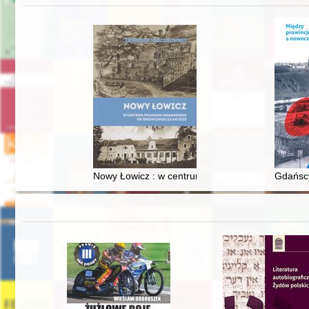
Nowy Łowicz : w centrum poligonu drawskiego od
Gdańscy