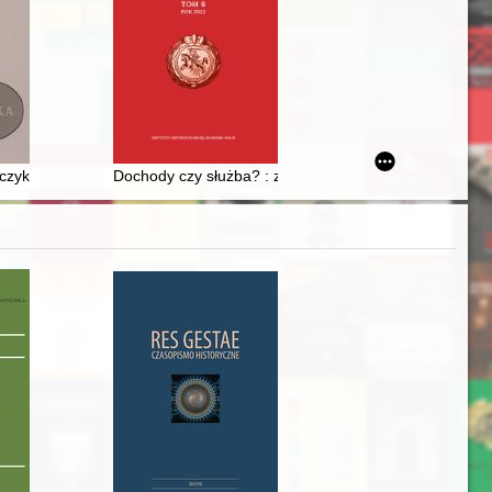
lsko-palestyńskiego w latach 2009-2021
czyk a Archiwum na Jasnej Górze
Dochody czy służba? : zabezpieczenie urzędników sądow