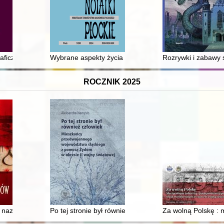
raficzna Żydów polskich : tradycja, nowoczesność, płeć
Wybrane aspekty życia społeczno-gospodarczego ma
Rozrywki i zabawy
ROCZNIK 2025
 naukowej karierze i małżeństwie Hanny Hirszfeldowej = "The pros and cons
 nazistów
Po tej stronie był również człowiek : mieszkańcy prz
Za wolną Polskę : m