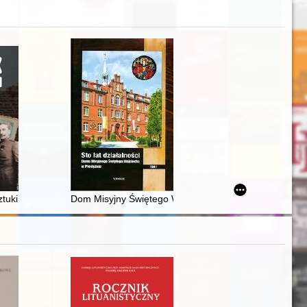
y : an outline of the problem
ry polityczno-wojskowej Tomasza Zamoyskiego w latach 1618-1628
ztuki piękne
Dom Misyjny Świętego Wojciecha w Pieniężnie a Aposto