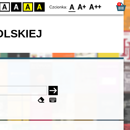
0
D
BW
YB
BY
F0
F1
F2
Czcionka:
OLSKIEJ