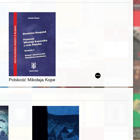
zczaństwa w 2. poł. XIX w
acheckich w XVI-wiecznej Rzeczypospolitej
Polskość Mikołaja Kopernika z rodu Ślązaka