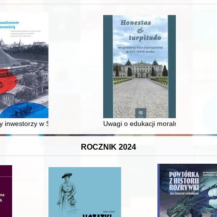
 średniowiecza do dziś
 inwestorzy w Sopocie : prestiż finansowy i towarzyski lokalnego mies
Uwagi o edukacji moralnej synów szl
ROCZNIK 2024