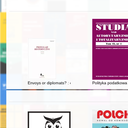
Envoys or diplomats? : envoys of the Polish Medieval mo
Polityka podatkowa 