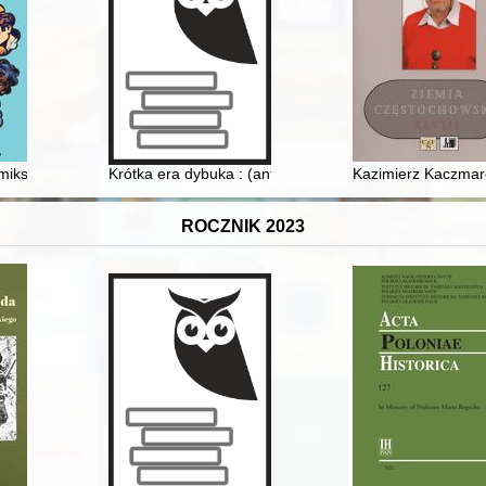
o (1502-1581)
omiksów
Krótka era dybuka : (anty)periodyzacja konfliktu izrae
Kazimierz Kaczmar
ROCZNIK 2023