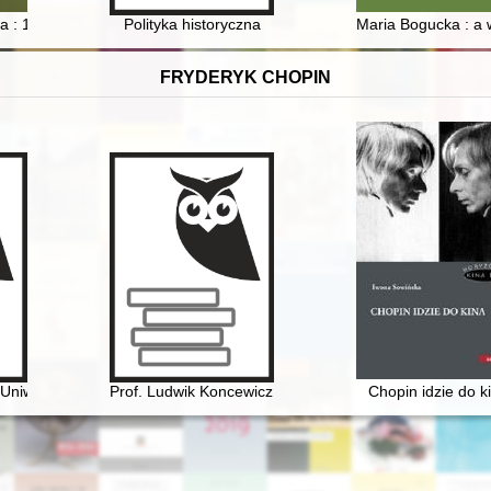
gi na marginesie monografii Pawła Gancarczyka, "Petrus Wilhelmi de G
a : 100 lat Polskiego Związku Łowieckiego : katalog wystawy : Muzeum
Polityka historyczna
Maria Bogucka : a 
FRYDERYK CHOPIN
 Uniwersytetu Warszawskiego. Ars et educatio
Prof. Ludwik Koncewicz (1790-1857). Nauczyciel Fryd
Chopin idzie do k