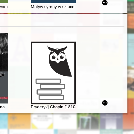
raudencz i muzyka Europy Środkowej XV wieku" = Piotr of Grudziądz in
 Ziemi Międzyrzeckiej im. Alfa Kowalskiego w Międzyrzeczu : Międzyrz
woman writing on the history of women
Motyw syreny w sztuce sepulkralnej starożytnej Grecji
eryka Chopina
ina
Fryderyk] Chopin [1810-1849]. Życie i droga twórcza