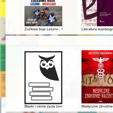
Żużlowe boje Leszno - Wrocław. Cz. 3,
Literatura autobiog
Blaski i cienie życia żony uczonego..." : o emancypacji,
Medyczne zbrodnie