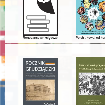
Renesansowy księgozbiór prymasa Jakuba Uchańskieg
Polch : kowal od k