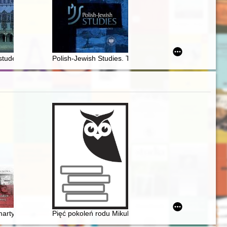
łych miast Mazowsza Północnego pod panowaniem pruskim (1793-180
 studentów Uniwersytetu Poznańskiego w dwudziestoleciu międzywoje
Polish-Jewish Studies. T. 4 (2023)
 of the life of scientifist's wife..." : about emancipation, scientific 
edwojennego województwa śląskiego z pomocą Żydom w okresie II wojny
artyrologia żołnierzy, policjantów i funkcjonariuszy innych polskich s
Pięć pokoleń rodu Mikulskich. T. 1