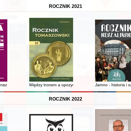
ROCZNIK 2021
narchs in their marriage politics
nazistowskich Niemiec : zarys problematyki = Tax policy of Nazi German
Między tronem a opozycją, czyli o zawiłościach karie
Jamno - historia i s
ROCZNIK 2022