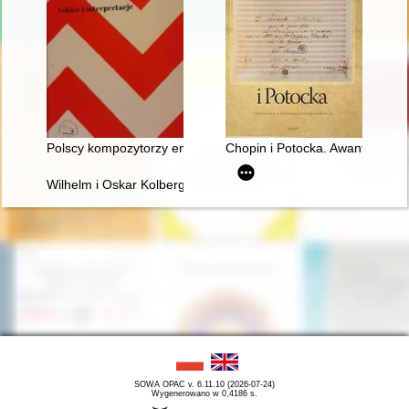
Polscy kompozytorzy emigracyjni. Szkice i interpretacje
Chopin i Potocka. Awantura o 
Wilhelm i Oskar Kolbergowie - zarys życia i przyjaźni z Fryde
SOWA OPAC v. 6.11.10 (2026-07-24)
Wygenerowano w 0,4186 s.