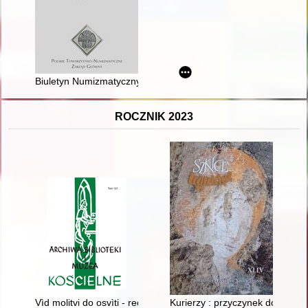
Biuletyn Numizmatyczny. 2021 nr 2
ROCZNIK 2023
Vìd molitvi do osvìti - recenzja]
Kurierzy : przyczynek do dziej