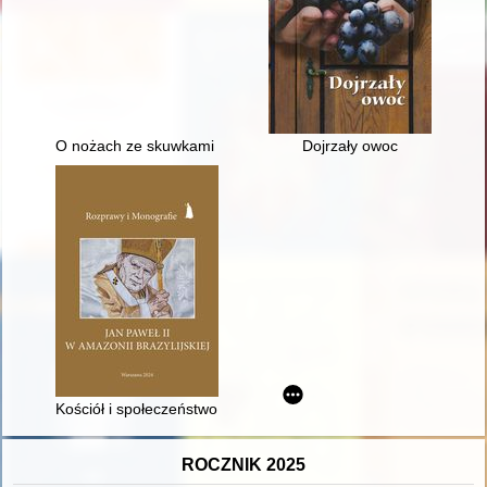
O nożach ze skuwkami w kulturze przeworskiej = Knives with fe
Dojrzały owoc
Kościół i społeczeństwo a Amazonii na początku lat 80. XX w. : 
ROCZNIK 2025