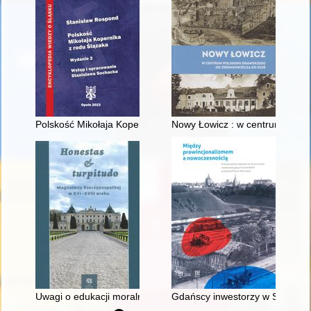
Polskość Mikołaja Kopernika z rodu Ślązaka
Nowy Łowicz : w centrum polig
Uwagi o edukacji moralnej synów szlacheckich w XVI-wiecznej 
Gdańscy inwestorzy w Sopocie :