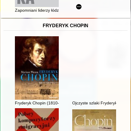
Zapomniani liderzy łódzkich strajków robotniczych w latach 19
FRYDERYK CHOPIN
Fryderyk Chopin (1810-1849). Poeta fortepianu
Ojczyste szlaki Fryderyka Chop