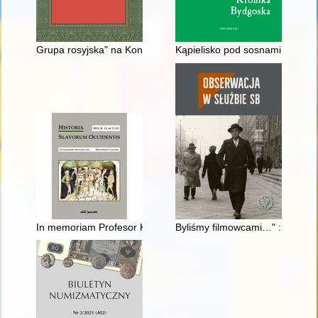
Grupa rosyjska" na Konkursach Chopinowskich w latach 1927, 1
Kąpielisko pod sosnami w Mied
In memoriam Profesor Klaus Zernack
Byliśmy filmowcami…" : film w 