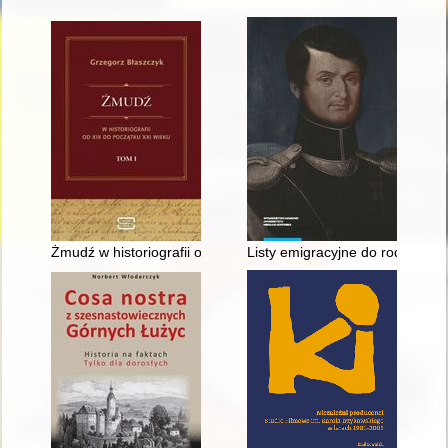
Żmudź w historiografii od XIX do początku XXI wieku. T. 1
Listy emigracyjne do rodziców 