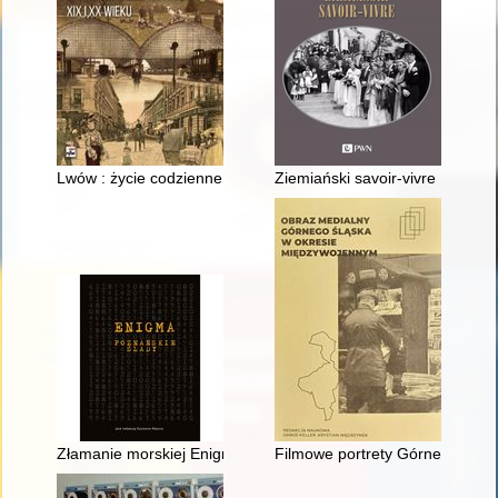
Lwów : życie codzienne i niecodzienne XIX i XX wieku
Ziemiański savoir-vivre : styl życ
Złamanie morskiej Enigmy
Filmowe portrety Górnego Śląska