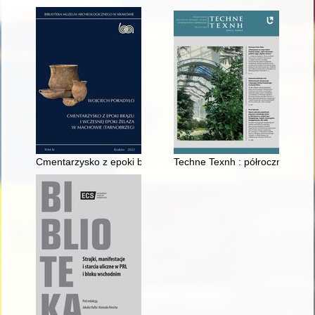
Cmentarzysko z epoki brązu i wczesnej epoki żelaza w Machow
Techne Texnh : półrocznik Insty