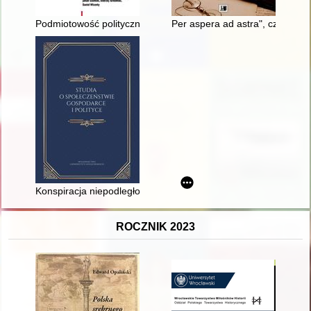
Podmiotowość polityczna pierwszej Solidarności
Per aspera ad astra", czyli Sł
Konspiracja niepodległościowa w powiecie brzozowskim w lat
ROCZNIK 2023