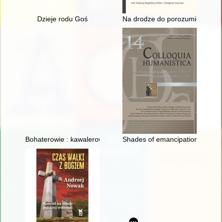
Dzieje rodu Goś
Na drodze do porozumienia : rel
Bohaterowie : kawalerowie Orderu Wojennego Virtuti Militari 
Shades of emancipation : the mi