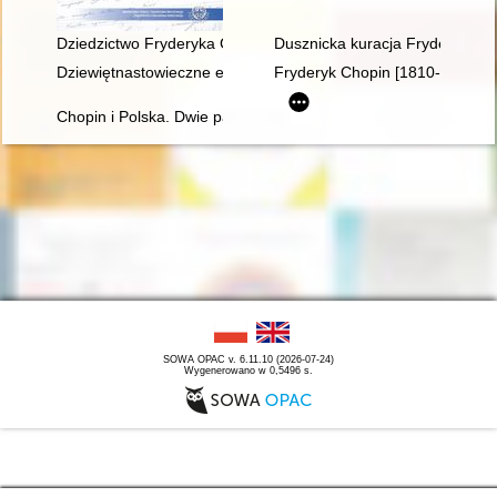
Dziedzictwo Fryderyka Chopina. Kolekcja Boutroux-Ferra w Va
Dusznicka kuracja Fryderyka C
Dziewiętnastowieczne edycje dzieł Fryderyka Chopina jako aspek
Fryderyk Chopin [1810-1849]
Chopin i Polska. Dwie pasje życia Gastona Belotti [1920-1985]
SOWA OPAC v. 6.11.10 (2026-07-24)
Wygenerowano w 0,5496 s.