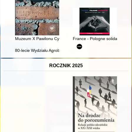
Muzeum X Pawilonu Cytadeli Warszawskiej : od martyrologii 
France - Pologne solidarité : r
80-lecie Wydziału Agrobioinżynierii Uniwersytetu Przyrodnicze
ROCZNIK 2025