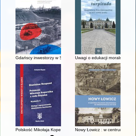
Gdańscy inwestorzy w Sopocie : prestiż finansowy i towarzyski
Uwagi o edukacji moralnej synó
Polskość Mikołaja Kopernika z rodu Ślązaka
Nowy Łowicz : w centrum polig