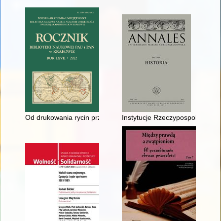
Od drukowania rycin przez faksymilowanie starodruków do bar
Instytucje Rzeczypospolitej sz