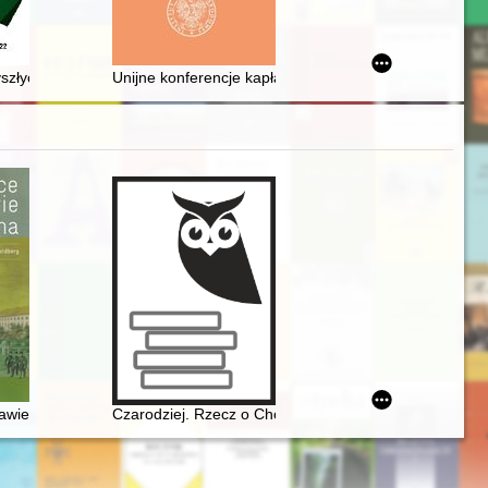
kiej w latach 2000-2021 : edycja źródłowa
ej = How to maintain dignity in undignified times : Kazimierz Stołyh
lakatach propagandowych lat 1941-1945
złych nauczycieli geografii i historii do realizacji krajoznawstwa w 
Unijne konferencje kapłańskie w Pińsku jako inicjaty
X wieku. Międzynarodowa konferencja naukowo-artystyczna, 20-21 XI 2
awie Chopina
Czarodziej. Rzecz o Chopinie [1810-1849]