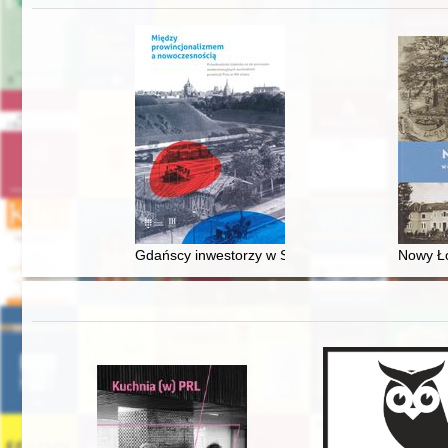
Gdańscy inwestorzy w Sopocie : prestiż finansowy
Nowy Ło