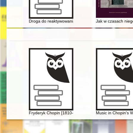
Droga do reaktywowania Akademii Zamojskiej : materiał
Jak w czasach niego
Fryderyk Chopin [1810-1849]
Music in Chopin's 