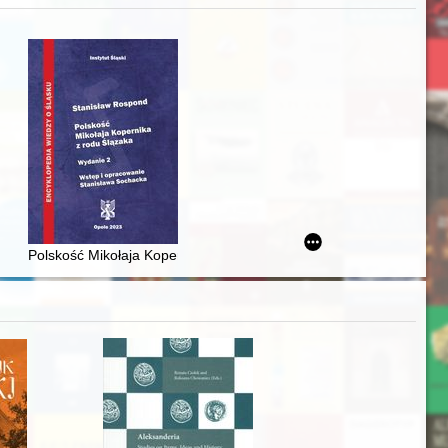
acheckich w XVI-wiecznej Rzeczypospolitej
Polskość Mikołaja Kopernika z rodu Ślązaka