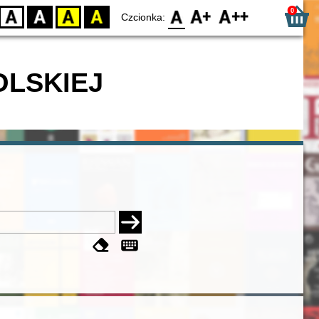
0
D
BW
YB
BY
F0
F1
F2
Czcionka:
OLSKIEJ