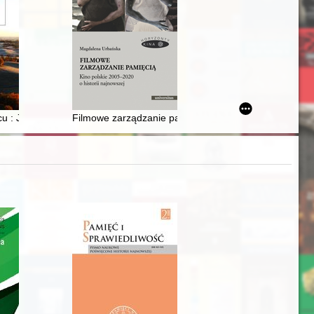
 Angermana
nu w 1922 roku
cu : Jaćwieskie centrum osadnicze w świetle badań archeologicznych i
Filmowe zarządzanie pamięcią : kino polskie 2005-2020