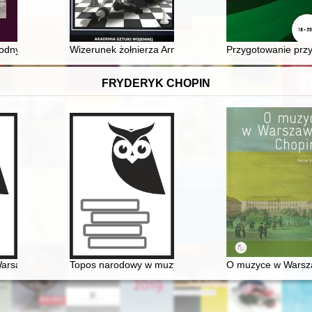
y z działalności Jana Świtki dotyczące reaktywowania Akademii Zamojs
dnych zachować godność : Kazimierz Stołyhwo podczas II wojny światow
Wizerunek żołnierza Armii Czerwonej na sowieckich p
Przygotowanie przys
FRYDERYK CHOPIN
Warsaw
Topos narodowy w muzyce polskiej pierwszej połowy XI
O muzyce w Warsz