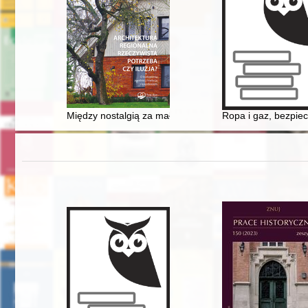
Między nostalgią za małą ojczyzną a typizacją : konce
Ropa i gaz, bezpiec