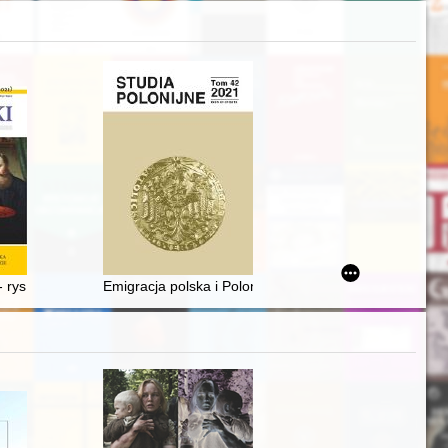
ZSRR w wojnach izraelsko-arabskich 1967-1973. Cz. 1
 rys biograficzny. (Cz. 2)
Emigracja polska i Polonia na Półwyspie Arabskim