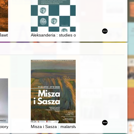
aniu
Jawt Małych i nie tylko
Aleksanderia : studies on items, ideas and history : d
women in selected works of sixth-century ecclesiastical historiography.
zbiory Muzeum Żup Krakowskich Wieliczka
Misza i Sasza : malarstwo i rysunki Michała Dobriaka 