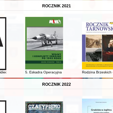
ROCZNIK 2021
d, im königlichen und herzoglichen Preussen
idiecezji wrocławskiej w latach 1976-2004
5. Eskadra Operacyjna : morska aktywność wojskowa 
Rodzina Brzeskich -
ROCZNIK 2022