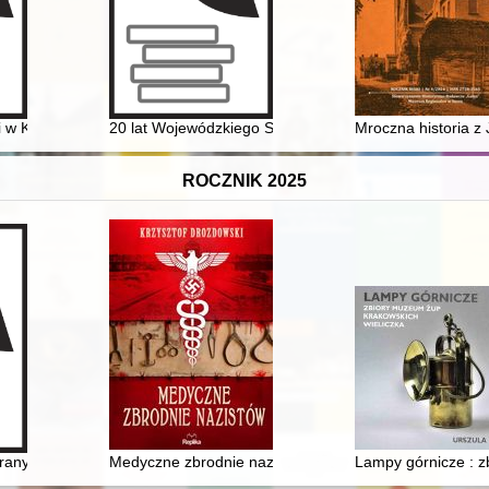
rskie z okresu PRL i nowoczesny styl życia
i w Kleczy Dolnej koło Wadowic 1919-1924 : kronika
20 lat Wojewódzkiego Sądu Administracyjnego w Pozn
Mroczna historia z 
ROCZNIK 2025
nych dziełach historiografii kościelnej z VI wieku. Cz. 2, The image of 
Medyczne zbrodnie nazistów
Lampy górnicze : 