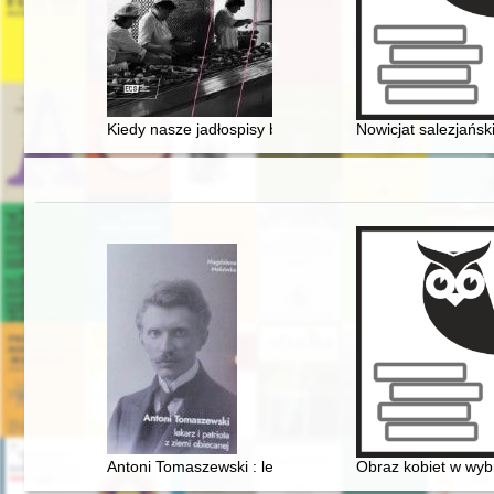
Kiedy nasze jadłospisy będą racjonalne" : książki kucha
Nowicjat salezjańsk
Antoni Tomaszewski : lekarz i patriota z ziemi obiecanej
Obraz kobiet w wybra