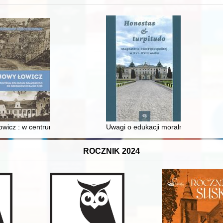
 i towarzyski lokalnego mieszczaństwa w 2. poł. XIX w
wicz : w centrum poligonu drawskiego od średniowiecza do dziś
Uwagi o edukacji moralnej synów szl
ROCZNIK 2024