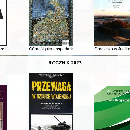
pcja architektury regionalnej w pierwszych dekadach XX wieku
zeństwo, przemysł, transport i las : w stulecie śmierci inż. Klaudiusza
Górnośląska gospodarka komunalna po podziale regio
Grodzisko w Jegliń
ROCZNIK 2023