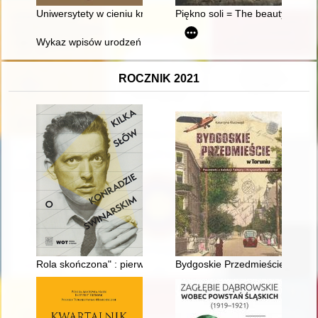
Uniwersytety w cieniu kryzysu : nacjonalistyczna radykalizac
Piękno soli = The beauty of salt
Wykaz wpisów urodzeń z lat: 1884-1913 w Parafii Prawosławne
ROCZNIK 2021
Rola skończona" : pierwsze i ostatnie "Wyzwolenie" Jerzego Tre
Bydgoskie Przedmieście w Torun