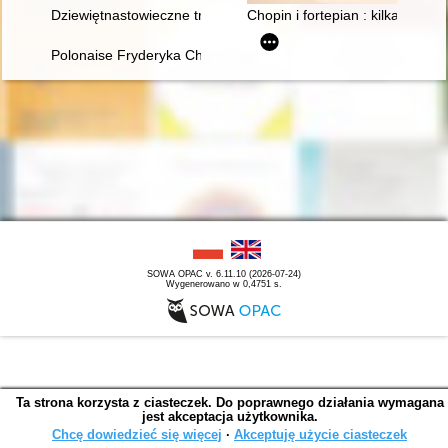
Dziewiętnastowieczne transkrypcje utworów Fryderyka Chopina.
Chopin i fortepian : kilka uwag 
Polonaise Fryderyka Chopina. Zagadka inicjalnej figury dźwię
SOWA OPAC v. 6.11.10 (2026-07-24)
Wygenerowano w 0,4751 s.
Ta strona korzysta z ciasteczek. Do poprawnego działania wymagana
jest akceptacja użytkownika.
Chcę dowiedzieć się więcej
∙
Akceptuję użycie ciasteczek