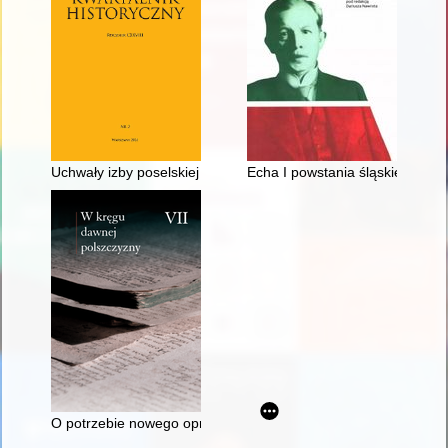
Uchwały izby poselskiej a działalność legislacyjna sejmu : prz
Echa I powstania śląskiego w 
O potrzebie nowego opracowania fleksji staropolskiej