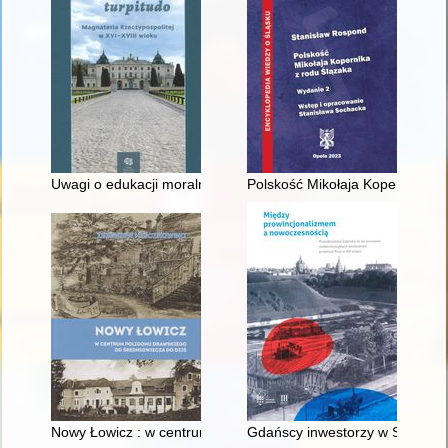
Uwagi o edukacji moralnej synów szlacheckich w XVI-wiecznej 
Polskość Mikołaja Kopernika z 
Nowy Łowicz : w centrum poligonu drawskiego od średniowiecz
Gdańscy inwestorzy w Sopocie :