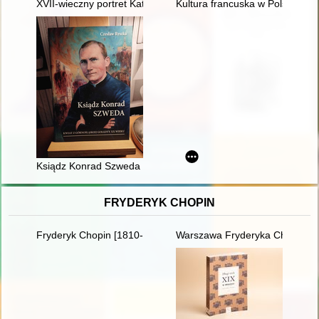
XVII-wieczny portret Katarzyny z Kretkowskich Ligęziny - funda
Kultura francuska w Polsce w XV
Ksiądz Konrad Szweda : kwiat z górnośląskiej Golgoty XX wiek
FRYDERYK CHOPIN
Fryderyk Chopin [1810-1949] wśród Polaków na obczyźnie
Warszawa Fryderyka Chopina