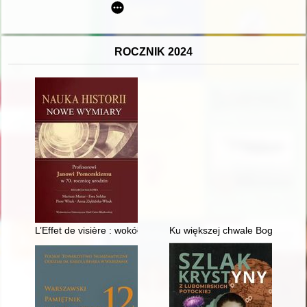
ROCZNIK 2024
L’Effet de visière : wokół egzorcyzmu historiograficznego, po ra
Ku większej chwale Boga : w trz