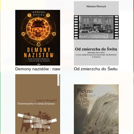
Demony nazistów : nawiedzone miejsca i okultyzm III Rzeszy
Od zmierzchu do Świtu : histori