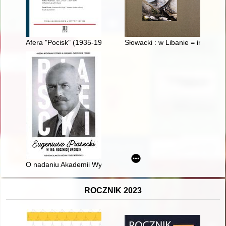
Afera "Pocisk" (1935-1936) : preludium do afery Rana
Słowacki : w Libanie = in Leba
O nadaniu Akademii Wychowania Fizycznego w Poznaniu imien
ROCZNIK 2023