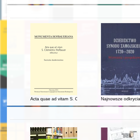
Acta quae ad vitam S. Clementis Hofbauer referuntur
Najnowsze odkryci