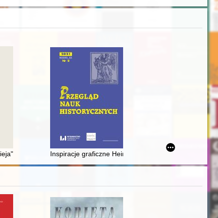
etiger Konrad von Kyburg und Rudolf von Kyburg
eja" i jego działalność na rzecz wspierania chorej młodzieży żydowski
Inspiracje graficzne Heinricha Paula Groskurta podcz