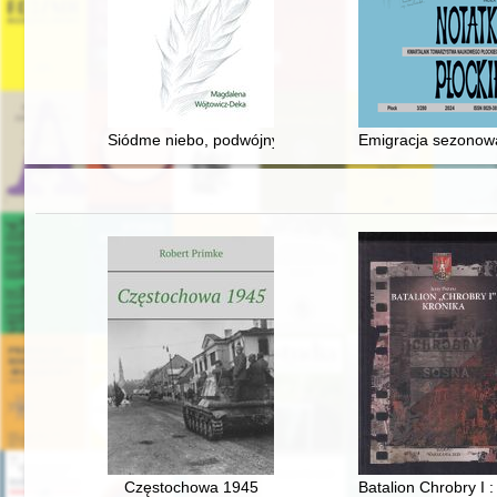
Siódme niebo, podwójny kłos : o liczbach w kulturze lu
Emigracja sezonowa
Częstochowa 1945
Batalion Chrobry I 