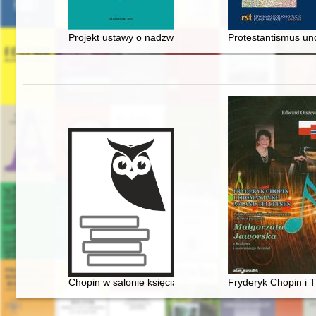
Projekt ustawy o nadzwyczajnych środkach działania w 
Protestantismus und
Chopin w salonie księcia Antoniego Radziwiłła". Nowe
Fryderyk Chopin i 