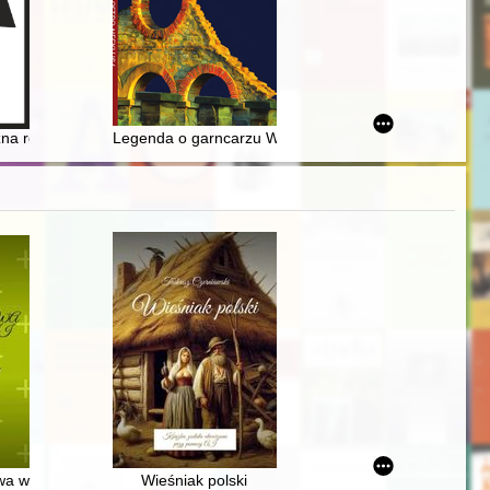
eku
zna rola kobiet z kręgów władzy w państwach krzyżowych i Bizancjum w o
Legenda o garncarzu Wojtosie, czyli O reklamie z poc
stników i dokumentów archiwalnych
n Tost im Jahr 1945
 w historii Polski i narodu polskiego
Wieśniak polski