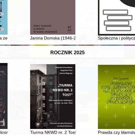
dowej
 ze wsi guberni płockiej do Prus Wschodnich na przełomie XIX i XX wi
Janina Domska (1946-2024)
Społeczna i polityc
ROCZNIK 2025
: kronika : na podstawie powielaczowych kronik Batalionu, relacji ucze
Tiurma NKWD nr. 2 Tost" : das sowjetische Gefängnis i
Prawda czy kłamstwa