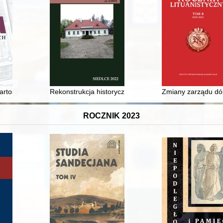
stemów totalitarnych w Europie Środkowo-Wschodniej
artościowych dłużnych w Polsce. Cz. 2,
Rekonstrukcja historyczna jako zjawisko kulturowe
Zmiany zarządu dób
ROCZNIK 2023