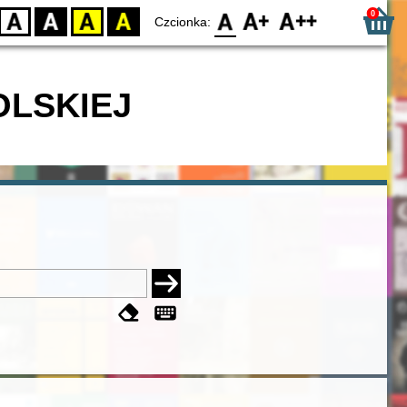
0
D
BW
YB
BY
F0
F1
F2
Czcionka:
OLSKIEJ