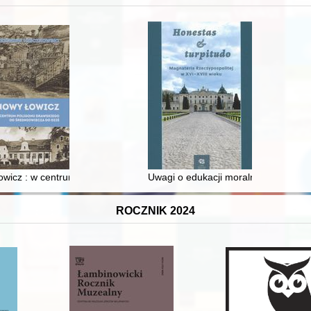
 i towarzyski lokalnego mieszczaństwa w 2. poł. XIX w
wicz : w centrum poligonu drawskiego od średniowiecza do dziś
Uwagi o edukacji moralnej synów szl
ROCZNIK 2024