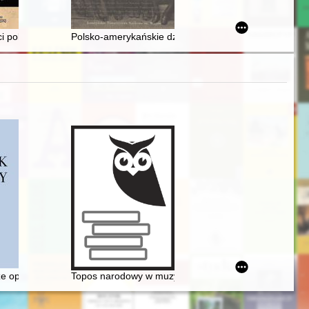
zy stanu wojennego
n Preußen seit der Mitte des 19. Jahrhunderts
cach z polichromią szkoły matejkowskiej prof. Józefa Mikulskiego
ci polskich robotnic przymusowych w domu dziecka w Velpke ("Kinderh
Polsko-amerykańskie dzieje rodu Makowskich ze wsi 
wa pianistka Małgorzata Jaworska z Krakowa i norweskiego Arendal
owoczesności
ze opery, czyli dlaczego Fryderyk Chopin nie został twórcą opery narod
Topos narodowy w muzyce polskiej pierwszej połowy X