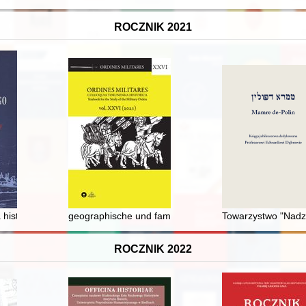
ROCZNIK 2021
a historyków lwowskich w badaniach nad Synodem Zamojskim
geographische und familiäre Herkunft der Ordensgebi
Towarzystwo "Nadzi
ROCZNIK 2022