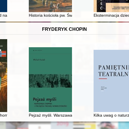
interesie ochrony obywateli i państwa z 1981 r. : przyczynek do gene
 nationale Bewegung bei den Litauern im Russischen Kaiserreich und i
Historia kościoła pw. Św. Michała Archanioła w Ujanowi
Eksterminacja dzie
FRYDERYK CHOPIN
 odczytanie obrazu Henryka Siemiradzkiego
Thomas Dyke Acland Tellefsen. Polsko-norweskie więzi muzyczne odkry
Pejzaż myśli. Warszawa Chopina i początek polskiej n
Kilka uwag o natur