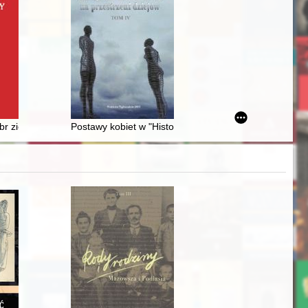
r ziemskich i urzędnicy Radziwiłłów birżańskich od końca XVI do końc
Postawy kobiet w "Historiach Kościelnych" Sokratesa