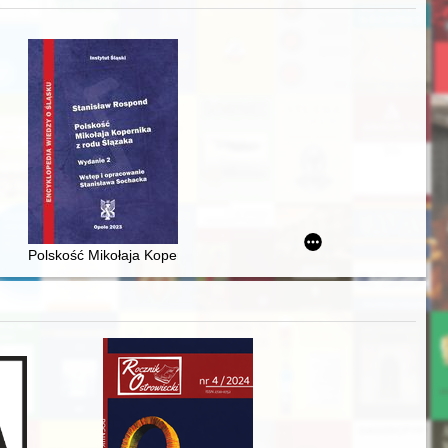
acheckich w XVI-wiecznej Rzeczypospolitej
Polskość Mikołaja Kopernika z rodu Ślązaka