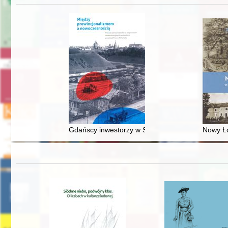
Gdańscy inwestorzy w Sopocie : prestiż finansowy
Nowy Ło