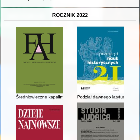
ROCZNIK 2022
Średniowieczne kapaliny z ziem polskich na tle europejskim - r
Podział dawnego latyfundium k