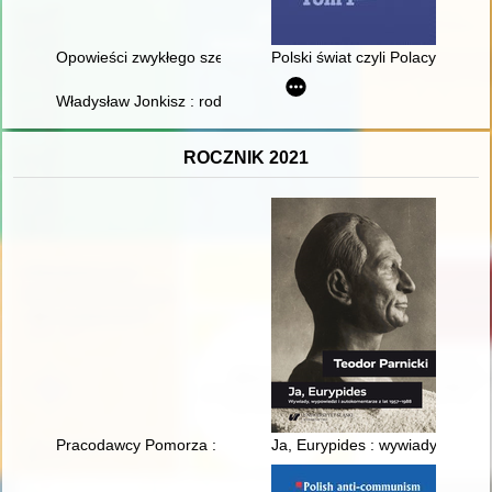
Opowieści zwykłego szeregowca kilku wojen : (pisane w latac
Polski świat czyli Polacy na świ
Władysław Jonkisz : rodzina, nauka, praca, polityka : wspomni
ROCZNIK 2021
Pracodawcy Pomorza : album XXX-lecia
Ja, Eurypides : wywiady, wypow