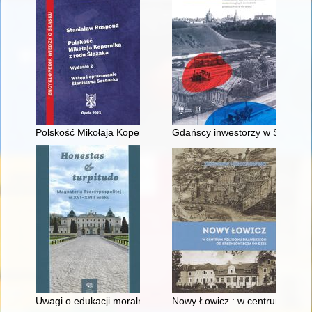
Polskość Mikołaja Kopernika z rodu Ślązaka
Gdańscy inwestorzy w Sopocie :
Uwagi o edukacji moralnej synów szlacheckich w XVI-wiecznej 
Nowy Łowicz : w centrum polig