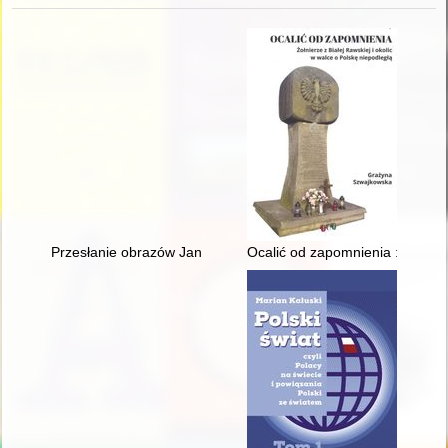
Przesłanie obrazów Jana Henryka Rosena (1891-1982) w kapli
Ocalić od zapomnienia : żołnierz