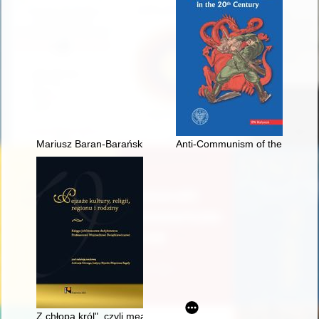
Mariusz Baran-Barański, Kapelan "Nurta" ks. kpt. Zygmunt Gło
Anti-Communism of the "Federac
Z chłopa król", czyli meandry awansu kulturowego