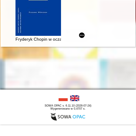
Fryderyk Chopin w oczach Rosjan. Antologia. Friderik źopen g
SOWA OPAC v. 6.11.10 (2026-07-24)
Wygenerowano w 0,4707 s.