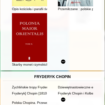
Opis kościoła i parafii św. Mikołaja w Kaliszu z 1792 r
Przemilczane : polskie poetki, o
Skarby monet rzymskich z okolic Kalisza : historia odkryć i póź
FRYDERYK CHOPIN
Żychlińskie tropy Fryderyka [Chopina]
Dziewiętnastowieczne edycje dzi
Fryderyk] Chopin [1810-1849]. Życie i droga twórcza
Fryderyk Chopin i Kolbergowie.
Polska Chopina. Przewodnik po miejscach związanych z poby