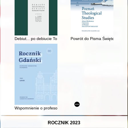
Debiut... po debiucie Tomasza Augusta Olizarowskiego
Powrót do Pisma Świętego jako 
Wspomnienie o profesorze Lechu Mokrzeckim (ur. 5 kwietnia 1
ROCZNIK 2023