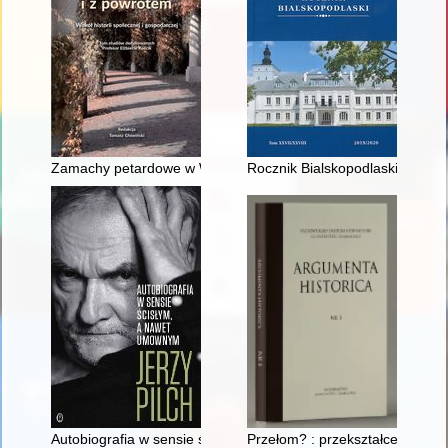
Zamachy petardowe w Wilnie, w 1937 roku : kronika dokument
Rocznik Bialskopodlaski. T. 27
Autobiografia w sensie ścisłym, a nawet umownym
Przełom? : przekształcenie Bi