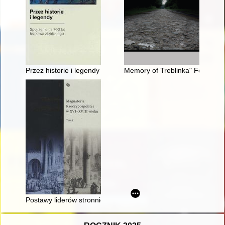
Przez historie i legendy : spojrzenie na 700 lat księstwa zię
Memory of Treblinka" Foundatio
Postawy liderów stronnictwa królewskiego podczas kampanii 