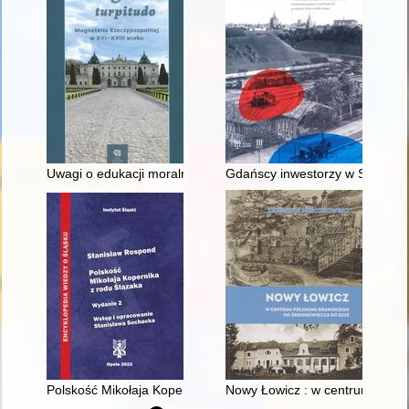
Uwagi o edukacji moralnej synów szlacheckich w XVI-wiecznej 
Gdańscy inwestorzy w Sopocie :
Polskość Mikołaja Kopernika z rodu Ślązaka
Nowy Łowicz : w centrum polig