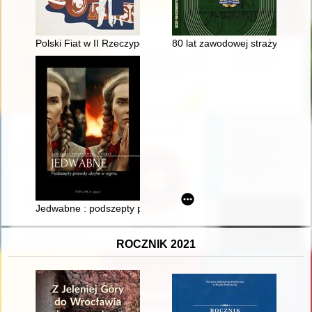
Polski Fiat w II Rzeczypospolitej : historia Fiata na ziemiach 
80 lat zawodowej straży pożarn
Jedwabne : podszepty prawdy ukryte w ogniu
ROCZNIK 2021