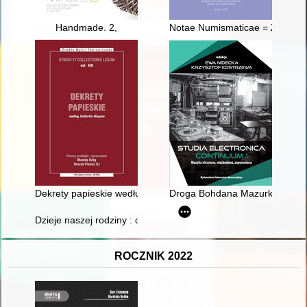
Handmade. 2,
Notae Numismaticae = Zapiski 
Dekrety papieskie według "Collectio Hispana"
Droga Bohdana Mazurka do "Boz
Dzieje naszej rodziny : od Tomasza Bancarzewskiego urodzon
ROCZNIK 2022