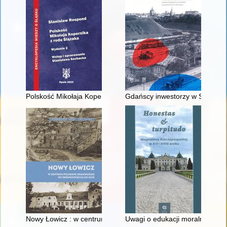
Polskość Mikołaja Kopernika z rodu Ślązaka
Gdańscy inwestorzy w Sopocie :
Nowy Łowicz : w centrum poligonu drawskiego od średniowiecz
Uwagi o edukacji moralnej synó