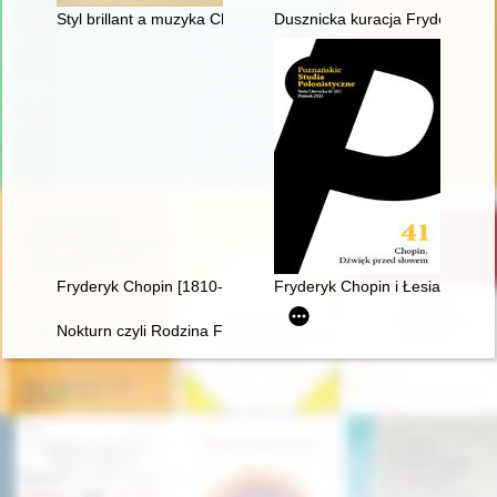
Styl brillant a muzyka Chopina
Dusznicka kuracja Fryderyka C
Fryderyk Chopin [1810-1949] wśród Polaków na obczyźnie
Fryderyk Chopin i Łesia Ukrain
Nokturn czyli Rodzina Fryderyka Chopina i Warszawa w latach