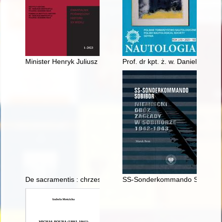
Minister Henryk Juliusz Floyar-Rajchman jako polski polityk n
Prof. dr kpt. ż. w. Daniel Duda :
De sacramentis : chrzest, bierzmowanie, Eucharystia
SS-Sonderkommando Sobibor : 