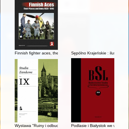
Finnish fighter aces, their planes and units 1939-1945
Sępólno Krajeńskie : ilustrowan
Wystawa "Ruiny i odbudowa w obiektywie Macieja Kilarskiego"
Podlasie i Białystok we wczesn