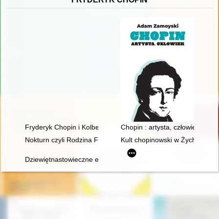
Fryderyk Chopin i Kolbergowie. Wspomnienia i inspiracje
Chopin : artysta, człowiek
Nokturn czyli Rodzina Fryderyka Chopina i Warszawa w latach
Kult chopinowski w Żychlinie
Dziewiętnastowieczne edycje dzieł Fryderyka Chopina jako aspek