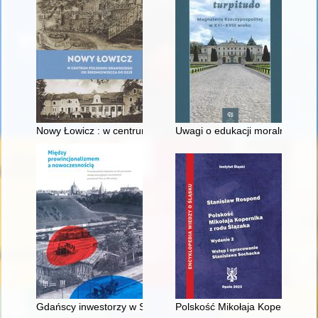
Nowy Łowicz : w centrum poligonu drawskiego od średniowiecz
Uwagi o edukacji moralnej synó
Gdańscy inwestorzy w Sopocie : prestiż finansowy i towarzyski
Polskość Mikołaja Kopernika z 