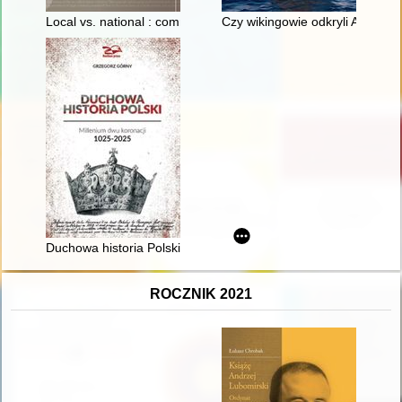
Local vs. national : commemorative practices of Jewish cultura
Czy wikingowie odkryli Ameryk
Duchowa historia Polski : millenium dwu koronacji 1025-2025
ROCZNIK 2021