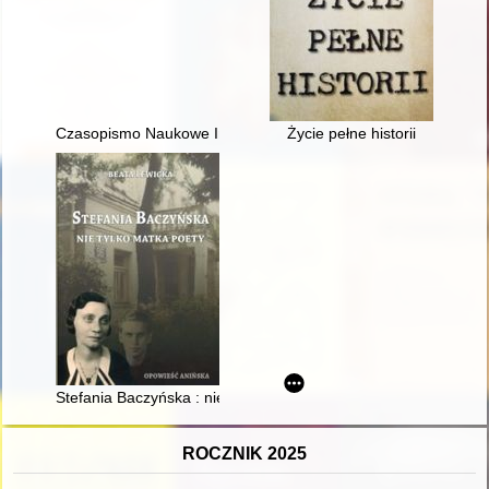
Czasopismo Naukowe Instytutu Studiów Kobiecych. 2024, [nr] 
Życie pełne historii
Stefania Baczyńska : nie tylko matka poety : opowieść anińska
ROCZNIK 2025