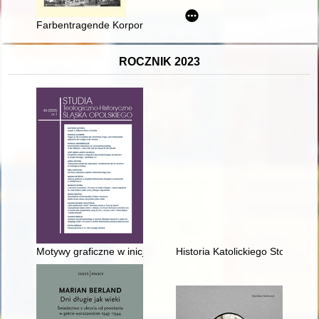
Farbentragende Korporierte als Priester im Bistum Danzig
ROCZNIK 2023
Motywy graficzne w inicjałach dokumentów biskupów wrocławs
Historia Katolickiego Stowarzys