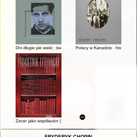
Dni długie jak wieki : świadectwo z ukrycia od powstania w g
Polacy w Kanadzie : historia gr
Zecer jako współautor ("Listów z podróży do Ameryki)
FRYDERYK CHOPIN