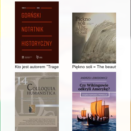
Kto jest autorem "Tragedii o bogaczu i Łazarzu" z 1643 r.?
Piękno soli = The beauty of salt