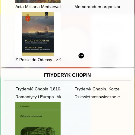
Acta Militaria Mediaevalia. T. 19 (2023)
Memorandum organizacji Irgun 
Z Polski do Odessy - z Odessy do Polski : Roman Chojnacki i 
FRYDERYK CHOPIN
Fryderyk] Chopin [1810-1849]. Życie i droga twórcza
Fryderyk Chopin. Korzenie
Romantycy i Europa. Marzenia, doświadczenia, propozycje
Dziewiętnastowieczne edycje dzi