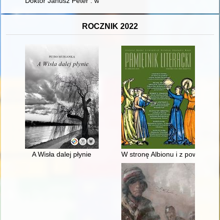
Doktor Janusz Peter : w 130. rocznicę urodzin : katalog wystawy
ROCZNIK 2022
A Wisła dalej płynie
W stronę Albionu i z powrotem