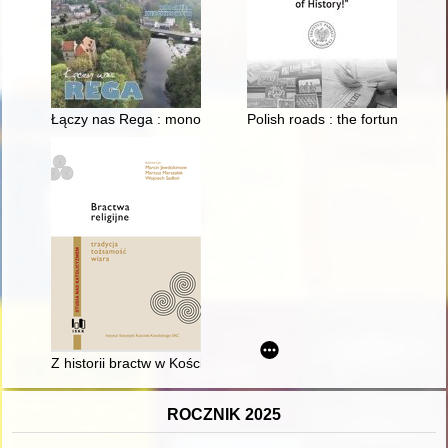
Łączy nas Rega : monografia rzeki
Polish roads : the fortunes of L
Z historii bractw w Kościele w Polsce - zarys zagadnienia
ROCZNIK 2025