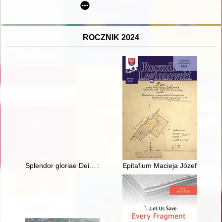
ROCZNIK 2024
Splendor gloriae Dei... : barokowe złotnictwo liturgiczne kościo
Epitafium Macieja Józefa Radziw