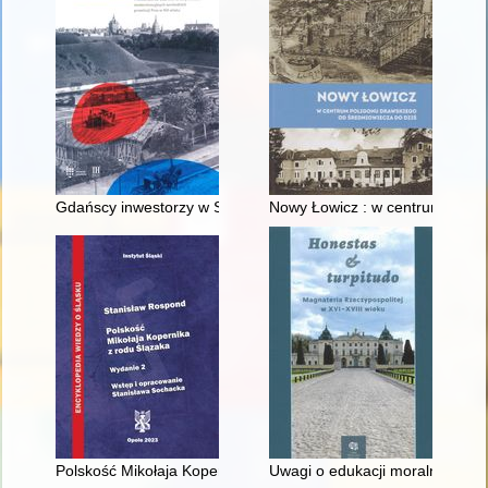
Gdańscy inwestorzy w Sopocie : prestiż finansowy i towarzyski
Nowy Łowicz : w centrum polig
Polskość Mikołaja Kopernika z rodu Ślązaka
Uwagi o edukacji moralnej synó