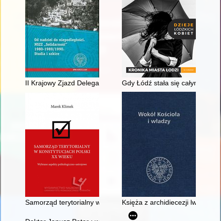
II Krajowy Zjazd Delegatów Niezależnego Samorządnego Związ
Gdy Łódź stała się całym świat
Samorząd terytorialny w konstytucjach Polski XX wieku : wybra
Księża z archidiecezji lwowskie