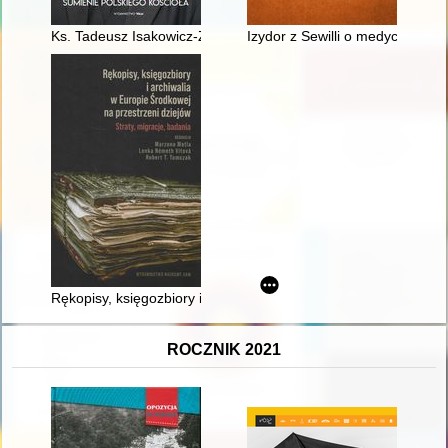
Ks. Tadeusz Isakowicz-Zaleski : sumienie polskiego Kościoła
Izydor z Sewilli o medycynie ("E
Rękopisy, księgozbiory i archiwalia w Europie Środkowej na prze
ROCZNIK 2021