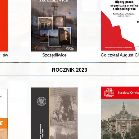
w górnośląskiej miejscowości Morgenroth - Chebzie - Ruda Śląska-Cheb
 : świat i ludzie w diariuszach dwóch duchownych ewangelickich z Rzecz
Szczęśliwice
Co czytał August C
ROCZNIK 2023