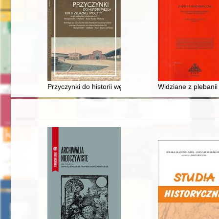
Przyczynki do historii węzła kolei żelaznej i poczty 
Widziane z plebanii