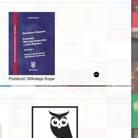
iż finansowy i towarzyski lokalnego mieszczaństwa w 2. poł. XIX w
Polskość Mikołaja Kopernika z rodu Ślązaka