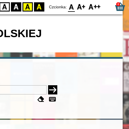
0
D
BW
YB
BY
F0
F1
F2
Czcionka:
OLSKIEJ