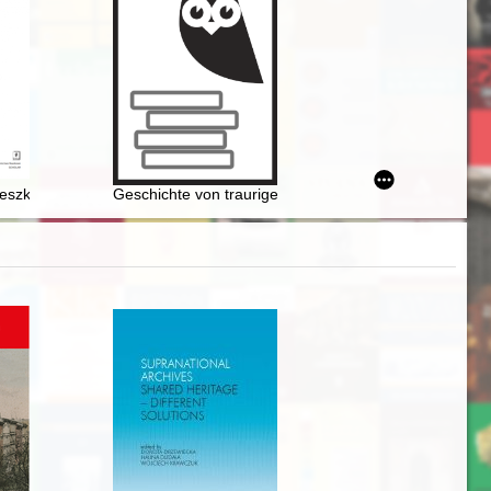
zie = Beiträge zur Geschichte des Eisenbahnknotenpunktes und des Po
ypospolitej przełomu XVII i XVIII wieku
ieszkowski? : z rękopiśmiennych źródeł poznańskiej myśli organiczniko
Geschichte von traurigen Orten Geschichte des Strafarb