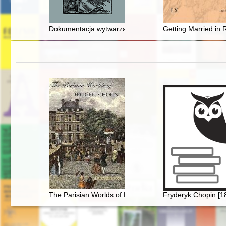
Dokumentacja wytwarzana przez ludzi nauki : archiwali
Getting Married in
The Parisian Worlds of Frédéric Chopin
Fryderyk Chopin [1