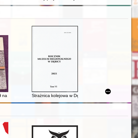
ibliotekarzach - sąsiadach w Starym Ratuszu Olsztyna
dł na kartach ksiąg pamięci wspólnot żydowskich i ich wykorzystanie w
Strażnica kolejowa w Dębicy nad Wisłoką w austro-węgi