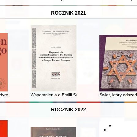
ROCZNIK 2021
Muzeum Regionalne w Wągrowcu
yrektor "złotej ery"
Wspomnienia o Emilii Sukertowej-Biedrawinie oraz o b
Świat, który odsze
ROCZNIK 2022