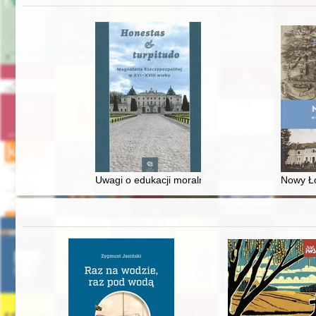
Uwagi o edukacji moralnej synów szlacheckich w 
Nowy Ło