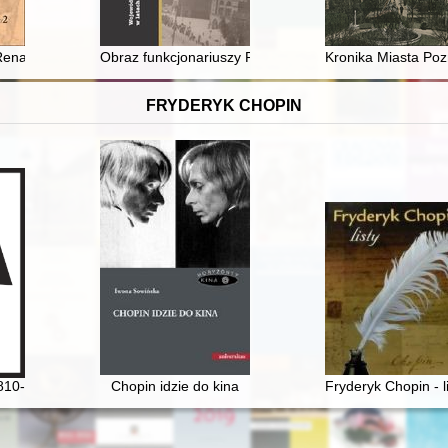
a nieoczywiste
 Renaissance England as Presented in the Conduct Literature for Wome
Obraz funkcjonariuszy Powiatowego Urzędu Bezpiecze
Kronika Miasta Pozn
FRYDERYK CHOPIN
810-1949] wśród Polaków na obczyźnie
Chopin idzie do kina
Fryderyk Chopin - l