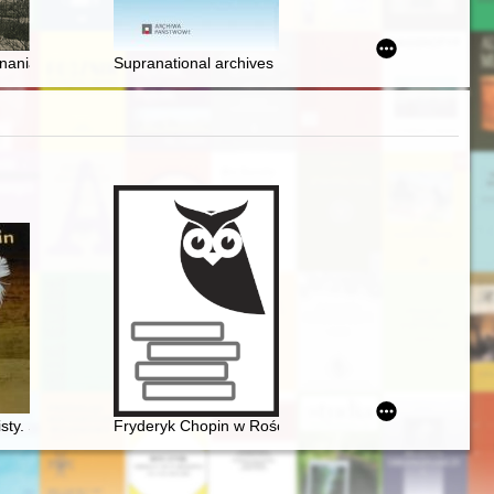
n
ństwa Publicznego w Lesznie w 1945 r. na podstawie zachowanych ak
ania. 2023, [nr] 2,
Supranational archives : a definition attempt
isty. Skarbiec spuścizny epistolarnej w zbiorach polskich (wybór)
Fryderyk Chopin w Rościszewie