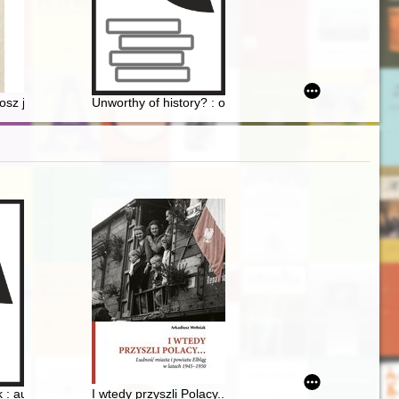
ych w Polsce i za granicą
 i integracji europejskiej : wybrane idee i praktyka w okresie krakow
sz jako organizator nauki, dydaktyk i popularyzator historii
Unworthy of history? : on the absence and stereotypical
powieści "Żółte róże" Emmy Jeleńskiej-Dmochowskiej
wych kronik Batalionu, relacji uczestników i dokumentów archiwalnych
k : autobiografia : to, co jeszcze pamiętam
I wtedy przyszli Polacy... : ludność miasta i powiatu E