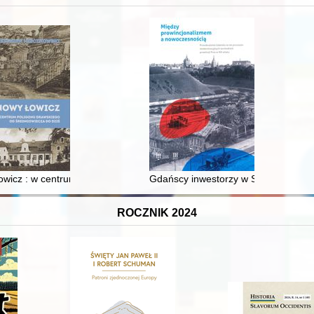
XVI-wiecznej Rzeczypospolitej
wicz : w centrum poligonu drawskiego od średniowiecza do dziś
Gdańscy inwestorzy w Sopocie : prest
ROCZNIK 2024