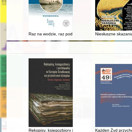
Raz na wodzie, raz pod wodą : wspomnienia : (1930-1
Niesłuszne skazania
Rękopisy, księgozbiory i archiwalia w Europie Środkowej
Każden Żyd przychod