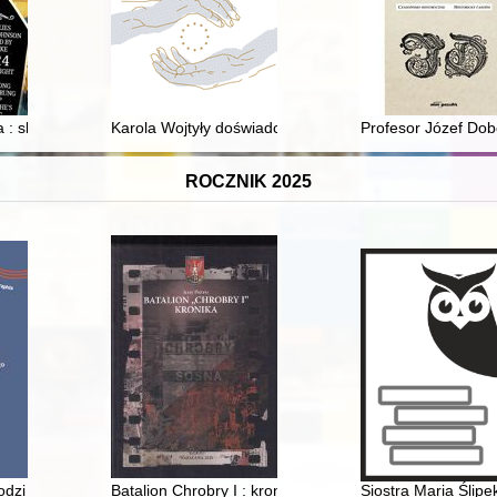
961)
 : skala zjawiska i jego przyczyny w świetle wyników badań prowadzon
Karola Wojtyły doświadczenie dialogu międzynarodowego
Profesor Józef Dobo
ROCZNIK 2025
 na przestrzeni dziejów : straty, migracje, badania
zi już na świat łajdakiem" : o kwestii żydowskiej w niepublikowanej 
Batalion Chrobry I : kronika : na podstawie powielaczo
Siostra Maria Ślipe