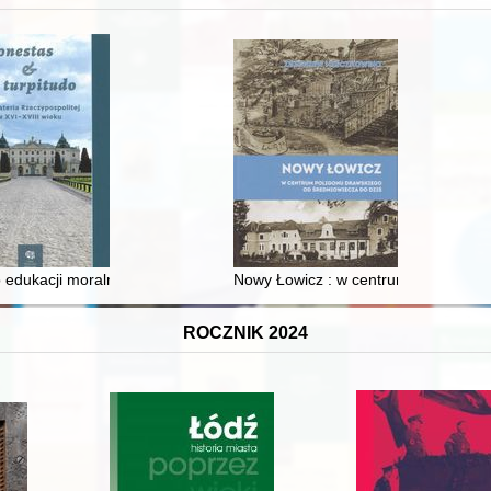
 edukacji moralnej synów szlacheckich w XVI-wiecznej Rzeczypospolite
Nowy Łowicz : w centrum poligonu dr
ROCZNIK 2024