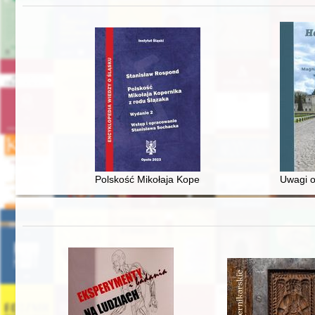
Polskość Mikołaja Kopernika z rodu Ślązaka
Uwagi o