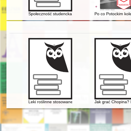
Społeczność studencka Poznania w ujęciu czasopisma
Po co Potockim kole
Leki roślinne stosowane w leczeniu Fryderyka Chopina
Jak grać Chopina? 