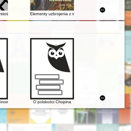
cu Króla Jana III w Wilanowie = What do the Potockis need an art collec
XVI - pierwszej połowy XVII wieku : materiały do katalogu
tość pięćdziesięciolecia istnienia Górnośląskiej Szkoły Górniczej
Elementy uzbrojenia z wczesnośredniowiecznego ośr
ie pierwszych konkursów chopinowskich (1927-1932-1937)
pinowskich festiwali w Antoninie
O polskości Chopina