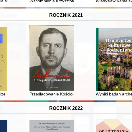
nia się systemu opieki medycznej i rehabilitacji w Polsce w kontekście
Wspomnienia Krzysztofa Arciszewskiego : Polak w służb
Władysław Kamelski
ROCZNIK 2021
ize Germany : about some activities of the Polish intelligence in the 19
Prześladowanie Kościoła katolickiego w Związku Sowie
Wyniki badań arche
ROCZNIK 2022