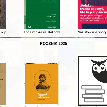
toria zamknięta w archiwum
 w polskich kolekcjach muzealnych : katalog
Łódź w okresie stalinowskim (1948-1956)
Nazistowskie spory
ROCZNIK 2025