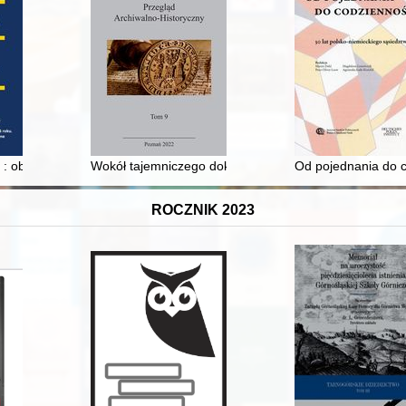
ii = The road of Strasbourg and Poznań to a modern metropolis
 : obcość w doświadczeniu jednostek i grup w realiach osadniczych ws
Wokół tajemniczego dokumentu Jana z Cardony (Arc
Od pojednania do c
ROCZNIK 2023