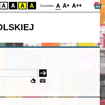
0
D
BW
YB
BY
F0
F1
F2
Czcionka:
OLSKIEJ