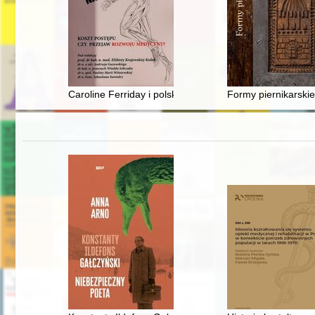
Caroline Ferriday i polskie króliki z Ravensbrück : his
Formy piernikarskie