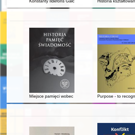
Konstanty Ildefons Gałczyński : niebezpieczny poeta
Historia kształtowa
Miejsce pamięci wobec problemów z pamięcią
Purpose - to recogn