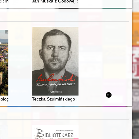
 potrzeb zdrowotnych populacji w latach 1918-1970
ie Kompanii Zachodnioindyjskiej w Brazylii
 : inżynier, farmaceuta, społecznik, komendant straży w Nowej Wsi : kr
Jan Kluska z Godowej : przez ścianę śmierci
20s
ckim (1917-1945) : tło ideologiczne i narodowościowe
ologicznych przeprowadzonych w 2019 r. w obrębie historycznej ruiny
Teczka Szulmińskiego : prześladowanie i męczeństwo 