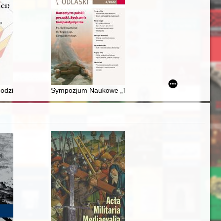
i Dolnego Śląska (1945-1946)
hiwum Państwowe w Poznaniu)
odzienności? : 30 lat polsko-niemieckiego sąsiedztwa
Sympozjum Naukowe „Twórcy Białostockiego Środowiska 