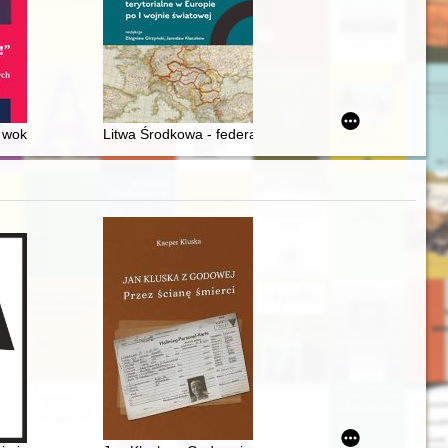
 wokół polityki germanizacyjnej w Okręgu Rzeszy Gdańsk-Prusy Zacho
Litwa Środkowa - federacja czy inkorporacja? Relacj