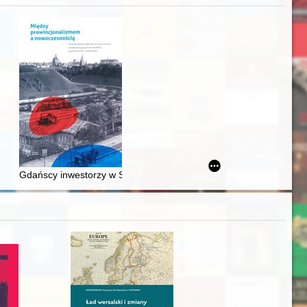
j
awskiego od średniowiecza do dziś
Gdańscy inwestorzy w Sopocie : prestiż finansowy i towarzyski lo