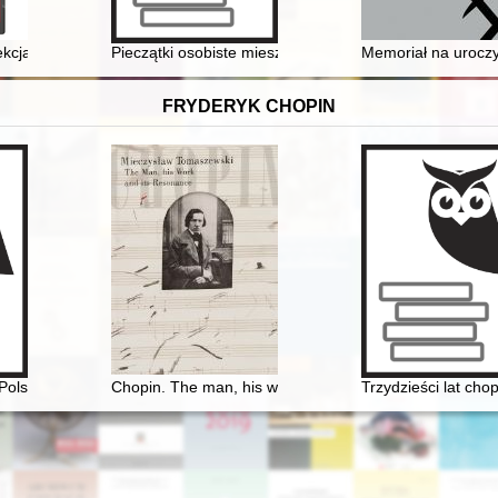
 "Wyboje"
kcja sztuki, czyli O wystawie "Kolekcjonerstwo Potockich" w Muzeum Pała
Pieczątki osobiste mieszczan kijowskich i wołyńskich z 
Memoriał na uroczys
FRYDERYK CHOPIN
Polska krytyka muzyczna o wykonawstwie muzyki Chopina w kontekśc
Chopin. The man, his work and its resonance
Trzydzieści lat cho