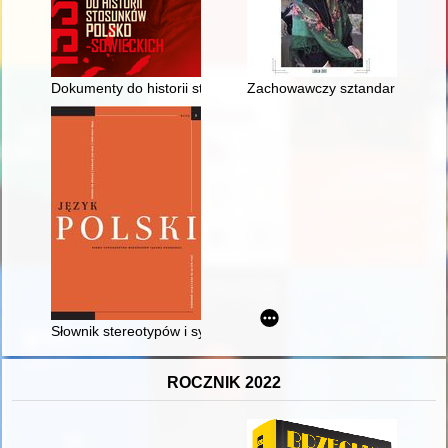
Dokumenty do historii stosunków polsko-sowieckich 1918-1945. 
Zachowawczy sztandar na uchodź
Słownik stereotypów i symboli ludowych. T. 2, Rośliny. 1 - recen
ROCZNIK 2022