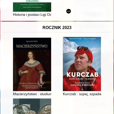
Historia i postaci Ligi Ochrony Przyrody w Poznaniu : 90 lat L
ROCZNIK 2023
Macierzyństwo : studium z historii mentalności szlachty Rzecz
Kurczab : szpej, szpada i tajem