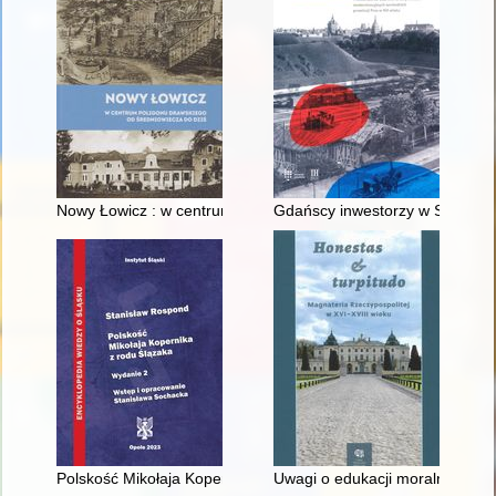
Nowy Łowicz : w centrum poligonu drawskiego od średniowiecz
Gdańscy inwestorzy w Sopocie :
Polskość Mikołaja Kopernika z rodu Ślązaka
Uwagi o edukacji moralnej synó