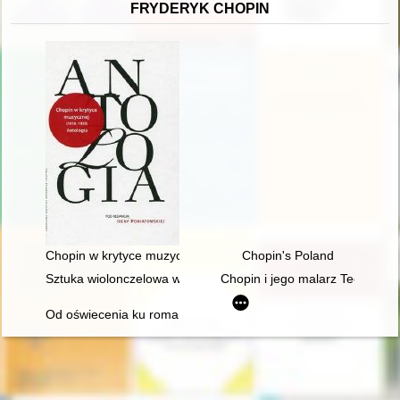
FRYDERYK CHOPIN
Chopin w krytyce muzycznej (1918-1939). Antologia
Chopin's Poland
Sztuka wiolonczelowa w polskiej i rosyjskiej kulturze muzyczne
Chopin i jego malarz Teofil Kwi
Od oświecenia ku romantyzmowi i dalej... Autorzy, dzieła, czytel