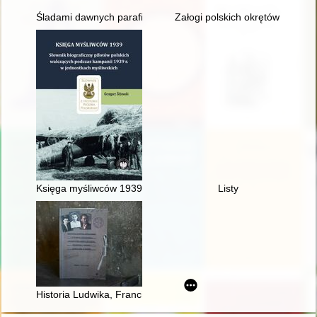
Śladami dawnych parafii unickich na nadbużańskim Podlasiu
Załogi polskich okrętów podwod
Księga myśliwców 1939 : słownik biograficzny pilotów polskic
Listy
Historia Ludwika, Franciszka i Filomeny Kamińskich : rodzeńs