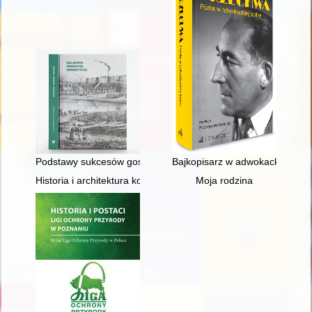
Podstawy sukcesów gospodarczych Franciszka Ksawerego Dr
Bajkopisarz w adwokackiej todz
Historia i architektura kościoła pw. Matki Bożej Nieustającej 
Moja rodzina