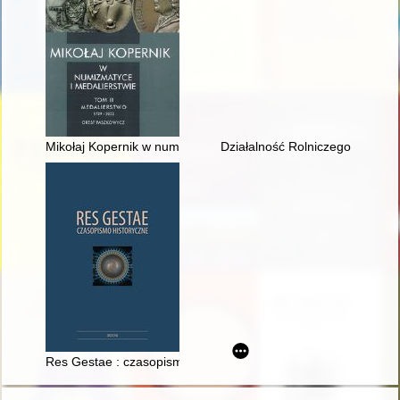
Mikołaj Kopernik w numizmatyce i medalierstwie : katalog zbioru
Działalność Rolniczego Zakładu 
Res Gestae : czasopismo historyczne. [T.] 16 (2023)