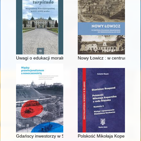
Uwagi o edukacji moralnej synów szlacheckich w XVI-wiecznej 
Nowy Łowicz : w centrum polig
Gdańscy inwestorzy w Sopocie : prestiż finansowy i towarzyski
Polskość Mikołaja Kopernika z 