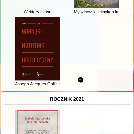
Wektory czasu
Myszkowski leksykon krajozna
Joseph Jacques Goll : nieznany dowódca inżynierów napoleoń
ROCZNIK 2021