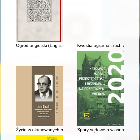
Ogród angielski (English landscape garden) na Dolnym Śląsku
Kwestia agrarna i ruch włościan
Życie w okupowanych miastach i wioskach województwa leszczy
Spory sądowe o własność gruntów