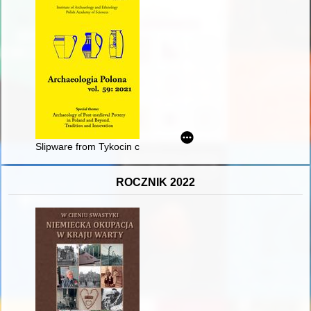
Slipware from Tykocin castle (Poland) from the 16th-18th cent
ROCZNIK 2022