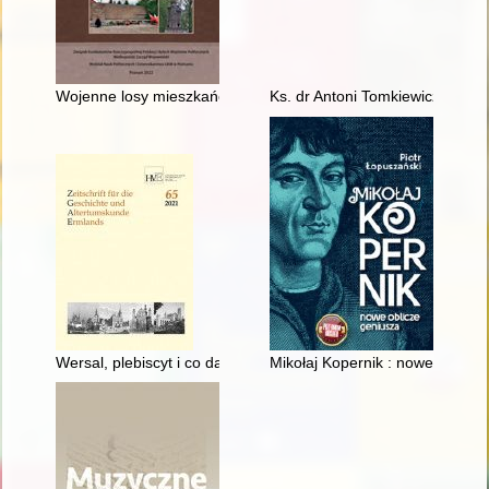
Wojenne losy mieszkańców Nowego Tomyśla
Ks. dr Antoni Tomkiewicz
Wersal, plebiscyt i co dalej na Warmii i Mazurach - recenzja]
Mikołaj Kopernik : nowe oblicze