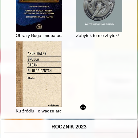
Obrazy Boga i nieba uczonych i filozofów : od Kopernika do Ka
Zabytek to nie zbytek! : zabytk
Ku źródłu : o wadze archiwaliów we współczesnej praktyce hu
ROCZNIK 2023