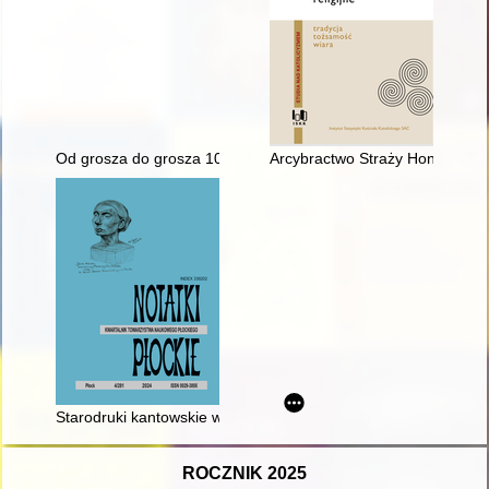
Od grosza do grosza 100 lat w Niepodległej : relacja z wyst
Arcybractwo Straży Honorowej 
Starodruki kantowskie w zbiorach Biblioteki im. Zielińskich 
ROCZNIK 2025