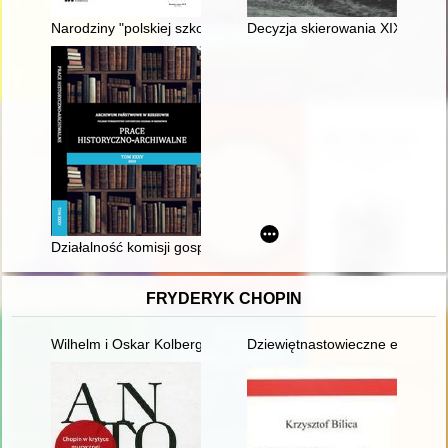
Narodziny "polskiej szkoły" historii militarnej a wojskowość a
Decyzja skierowania XIX Korpus
Działalność komisji gospodarczych przy Zarządzie Okręgowy
FRYDERYK CHOPIN
Wilhelm i Oskar Kolbergowie - zarys życia i przyjaźni z Fryde
Dziewiętnastowieczne edycje dzi