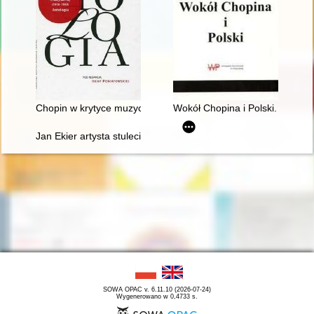
Chopin w krytyce muzycznej (1918-1939). Antologia
Wokół Chopina i Polski. Siedem
Jan Ekier artysta stulecia - w darze Chopinowi. Księga dedykow
SOWA OPAC v. 6.11.10 (2026-07-24)
Wygenerowano w 0,4733 s.