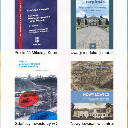
Polskość Mikołaja Kopernika z rodu Ślązaka
Uwagi o edukacji moralnej synó
Gdańscy inwestorzy w Sopocie : prestiż finansowy i towarzyski
Nowy Łowicz : w centrum polig