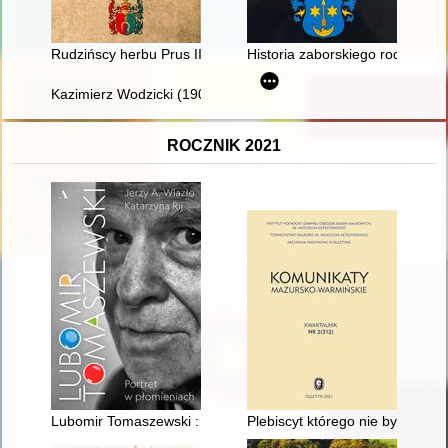
Rudzińscy herbu Prus III z ziemi ciechanowskiej w archiwaliach 
Historia zaborskiego rodu Ukle
Kazimierz Wodzicki (1900-1987) : szkic biograficzny w 125-lec
ROCZNIK 2021
Lubomir Tomaszewski : portret w płomieniach
Plebiscyt którego nie było : dro