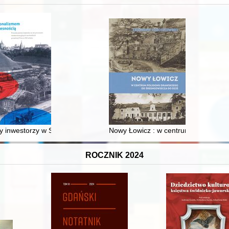
XVI-wiecznej Rzeczypospolitej
 inwestorzy w Sopocie : prestiż finansowy i towarzyski lokalnego mies
Nowy Łowicz : w centrum poligonu dr
ROCZNIK 2024