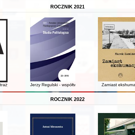
ROCZNIK 2021
 straży pożarnej w Gwiździnach 1910-2020
Jerzy Regulski - współtwórca samorządu terytorialnego 
Zamiast ekshuma
ROCZNIK 2022