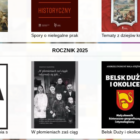
Spory o nielegalne praktyki lecznicze pomiędzy balwie
Tematy z dziejów ks
ROCZNIK 2025
etle świadectw historyczych = Belated love : Ivan Mazepa and Motria Ko
ia szaniecka
W płomieniach zaś ciągle odzywały się jęki..." : niem
Belsk Duży i okolic