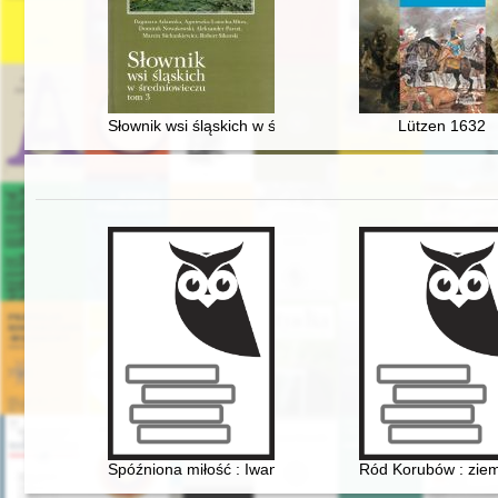
Słownik wsi śląskich w średniowieczu. T. 3,
Lützen 1632
Spóźniona miłość : Iwan Mazepa i Motria Koczubej w świ
Ród Korubów : ziem