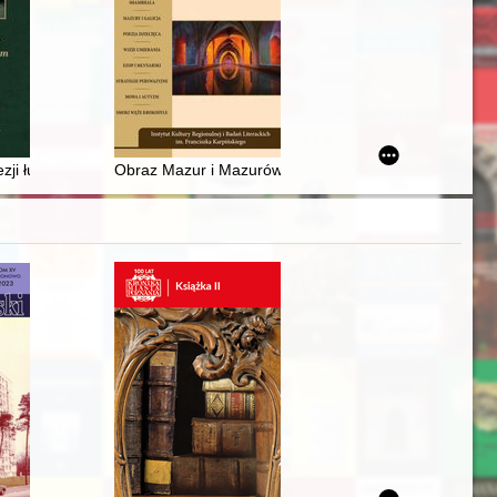
w latach 1827-1834
ji łuckiej i żytomierskiej (1801-1938) = Catalogues of the Lutsk and 
Obraz Mazur i Mazurów w polskich relacjach podróżni