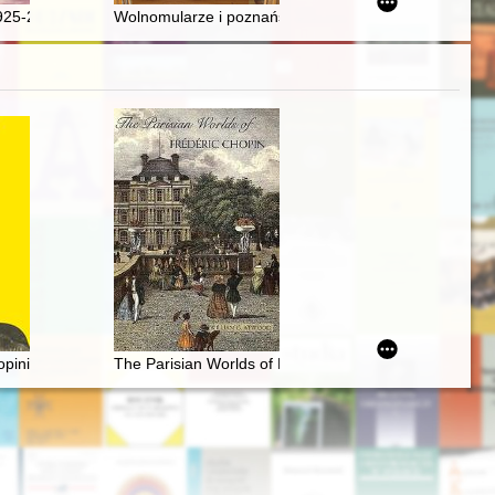
the Scientific Society of Płock. 2023, [nr] 2
cje źródłowych akt sejmikowych (przeszłość – teraźniejszość – przyszłość
925-2022)
Wolnomularze i poznański rynek książki w latach 179
a w Żelazowej Woli
pinie. Cz. 1
The Parisian Worlds of Frédéric Chopin