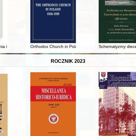
w Wilnie w latach 1919-1939 - recenzja]
enia i udostępniania zbiorów w Zakładzie Narodowym im. Ossolińskich 
Orthodox Church in Poland 1918-1939
Schematyzmy diecez
ROCZNIK 2023