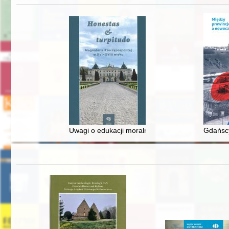
Uwagi o edukacji moralnej synów szlacheckich w 
Gdańscy