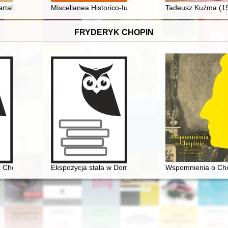
artalnik Towarzystwa Naukowego Płockiego = Płock Notices : quarterly of 
Miscellanea Historico-Iuridica. T. 21, z. 1 (2022), Edy
Tadeusz Kuźma (1
FRYDERYK CHOPIN
6] miłość nie od pierwszego spojrzenia
o Chopinie [1810-1849]
Ekspozycja stała w Domu Urodzenia Fryderyka Chopin
Wspomnienia o Cho