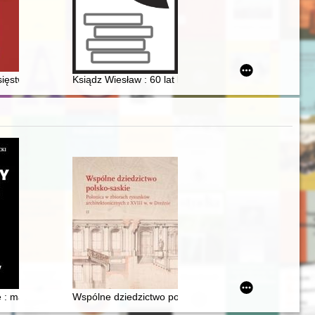
rzami a katami w Elblągu w XVII w
ięstwa świdnicko-jaworskiego w dekoracji pamiątkowych szkieł śląskich
Ksiądz Wiesław : 60 lat kapłaństwa ks. kanonika Wie
chubey in the light of historical evidence
ieckie zbrodnie na niosących pomoc Żydom Polakach z Ciepielowa i okol
e : mały słownik historyczno-geograficzny i etymologiczny
Wspólne dziedzictwo polsko-saskie : polonica w zbiorac