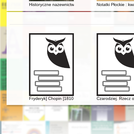
Historyczne nazewnictwo placu Cyryla Ratajskiego
Notatki Płockie : kw
Fryderyk] Chopin [1810-1849] i George Sand [1804-187
Czarodziej. Rzecz 