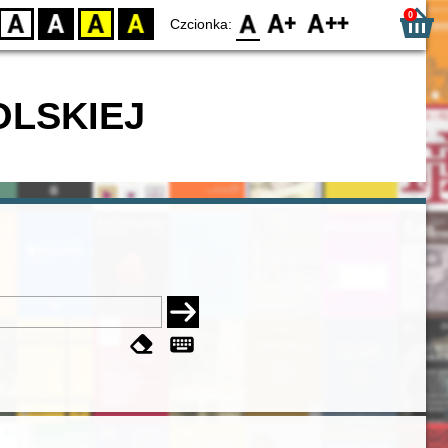
0
D
BW
YB
BY
F0
F1
F2
Czcionka:
OLSKIEJ