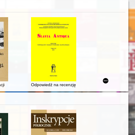
III Rzeczypospolitej
cji
Odpowiedź na recenzję Kamila Kajkowskiego: "Jak histo