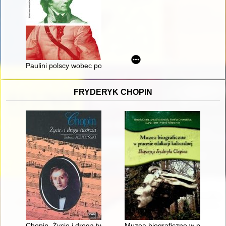
Paulini polscy wobec powstań narodowych 1794, 1830, 1831,
FRYDERYK CHOPIN
Chopin. Życie i droga twórcza
Muzea biograficzne w procesie 