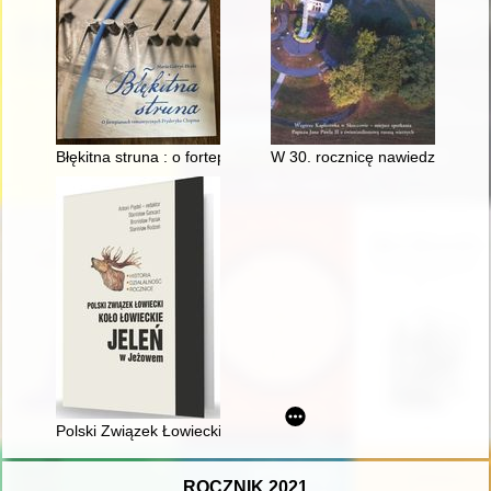
Błękitna struna : o fortepianach romantycznych Fryderyka Cho
W 30. rocznicę nawiedzenia Ślą
Polski Związek Łowiecki : Koło Łowieckie "Jeleń" w Jeżowem : hi
ROCZNIK 2021