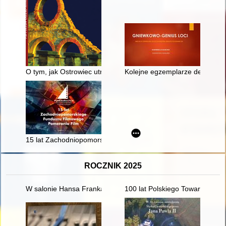
O tym, jak Ostrowiec utrzymywano w czystości : przyczynek d
Kolejne egzemplarze denarów g
15 lat Zachodniopomorskiego Funduszu Filmowego Pomerania
ROCZNIK 2025
W salonie Hansa Franka : obecność i znaczenie żon niemieckic
100 lat Polskiego Towarzystwa 