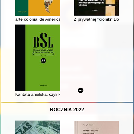
arte colonial de América Latina y los investigadores polacos. 
Z prywatnej "kroniki" Domu Mis
Kantata anielska, czyli Polemiczny dialog Zawieyskiego z And
ROCZNIK 2022