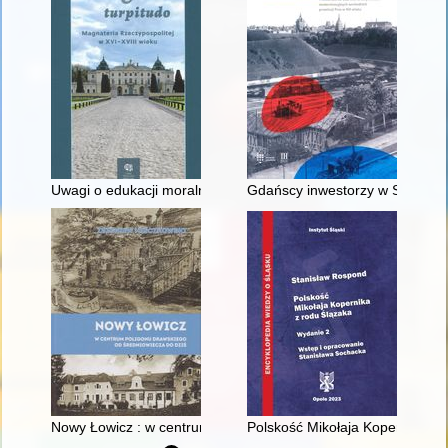
Uwagi o edukacji moralnej synów szlacheckich w XVI-wiecznej 
Gdańscy inwestorzy w Sopocie :
Nowy Łowicz : w centrum poligonu drawskiego od średniowiecz
Polskość Mikołaja Kopernika z 