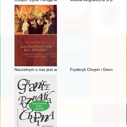
Naczelnym u nas jest artystą". O legendzie Fryderyka Chopina w
Fryderyk Chopin i George Sand w