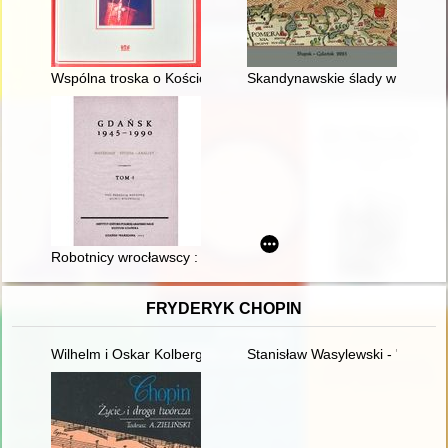
Wspólna troska o Kościół w Polsce : współpraca kard. Wyszyń
Skandynawskie ślady w toponi
Robotnicy wrocławscy : analiza społeczno-demograficzna (19
FRYDERYK CHOPIN
Wilhelm i Oskar Kolbergowie - zarys życia i przyjaźni z Fryde
Stanisław Wasylewski - "opolan