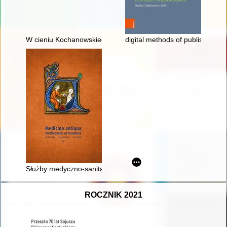
W cieniu Kochanowskiego
digital methods of publishing 1
Służby medyczno-sanitarne w armiach Rzeczypospolitej w cza
ROCZNIK 2021