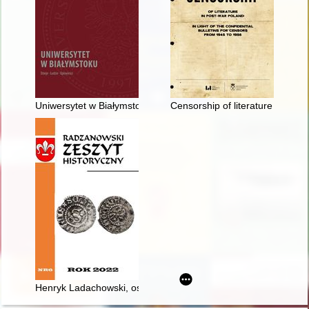
Uniwersytet w Białymstoku : dzieje, ludzie, opowieści
Censorship of literature in post-
Henryk Ladachowski, ostatni burmistrz Radzanowa (1863-186