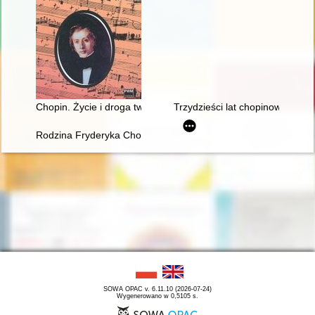
Chopin. Życie i droga twórcza
Trzydzieści lat chopinowskich fe
Rodzina Fryderyka Chopina
SOWA OPAC v. 6.11.10 (2026-07-24)
Wygenerowano w 0,5105 s.