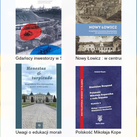
Gdańscy inwestorzy w Sopocie : prestiż finansowy i towarzyski
Nowy Łowicz : w centrum polig
Uwagi o edukacji moralnej synów szlacheckich w XVI-wiecznej 
Polskość Mikołaja Kopernika z 