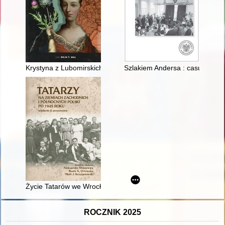
Krystyna z Lubomirskich Potocka : rys biograficzny
Szlakiem Andersa : casus Jerze
Życie Tatarów we Wrocławiu po II wojnie światowej we wspomn
ROCZNIK 2025