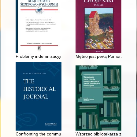
Problemy indemnizacyjne w stosunkach polsko-belgijskich po I
Mętno jest perłą Pomorza
Confronting the communal grave : a reassessment of social rel
Wzorzec bibliotekarza zakonne