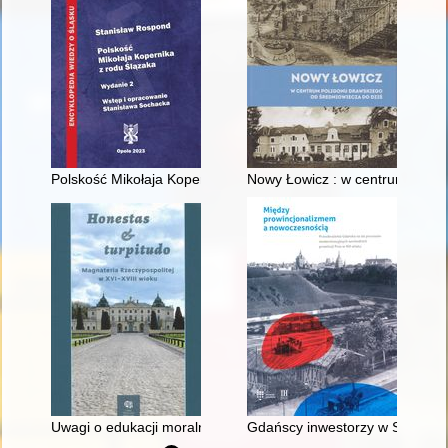
Polskość Mikołaja Kopernika z rodu Ślązaka
Nowy Łowicz : w centrum polig
Uwagi o edukacji moralnej synów szlacheckich w XVI-wiecznej 
Gdańscy inwestorzy w Sopocie :