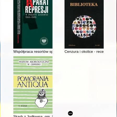
Współpraca resortów spraw wewnętrznych Polski i Węgier w e
Cenzura i okolice - recenzja]
Skarb z Jodłowna, gm. Przywidz, pow. gdański, woj. pomorskie