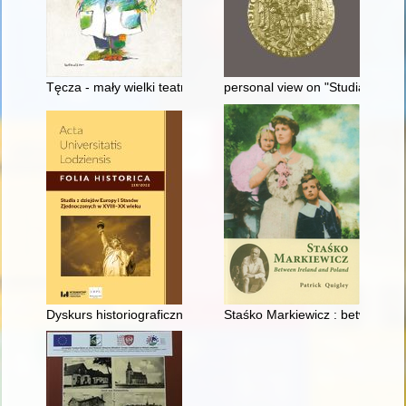
Tęcza - mały wielki teatr : monografia naukowa z okazji jubil
personal view on "Studia Poloni
Dyskurs historiograficzny wokół służby wojskowej Tadeusza Koś
Staśko Markiewicz : between Ir