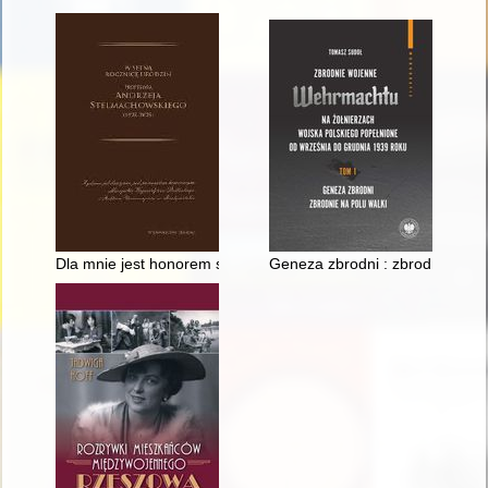
Dla mnie jest honorem służyć Kościołowi" : związki Profesora
Geneza zbrodni : zbrodnie na p