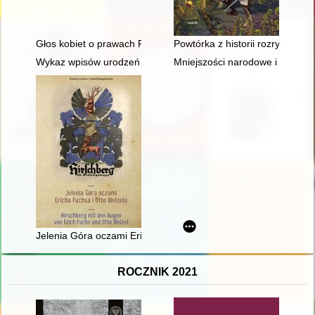
Głos kobiet o prawach Polek w świetle dokumentacji Zjazdów Ko
Powtórka z historii rozrywki : Sł
Wykaz wpisów urodzeń z lat: 1884-1913 w Parafii Prawosławne
Mniejszości narodowe i etniczne
Jelenia Góra oczami Ericha Fuchsa i Otto Welzela = Hirschber
ROCZNIK 2021