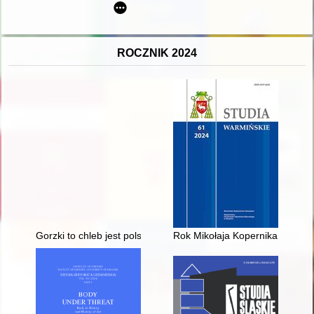
ROCZNIK 2024
Gorzki to chleb jest polskość?" : raport na temat patriotyzmu i
Rok Mikołaja Kopernika w arch