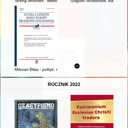
Streng verboten : wielkopolska wieś w latach 1939-1945
Gogolin-Strzebniów, stanowisko 
Milovan Đilas - polityk, myśliciel, analityk systemu komunistycz
ROCZNIK 2022