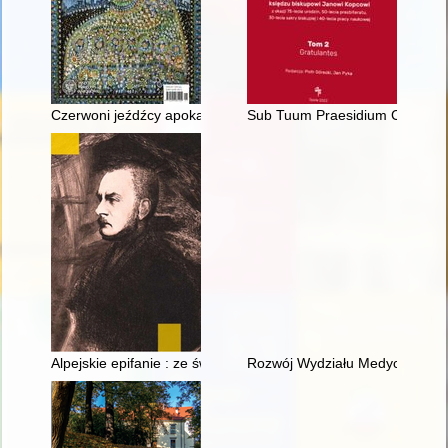
Czerwoni jeźdźcy apokalipsy
Sub Tuum Praesidium Confugimus
Alpejskie epifanie : ze świadomości religijnej Zygmunta Krasiń
Rozwój Wydziału Medycyny Wete