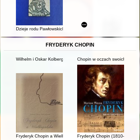
Dzieje rodu Pawłowskich z Pawłowic w pszczyńskim wolnym p
FRYDERYK CHOPIN
Wilhelm i Oskar Kolbergowie - zarys życia i przyjaźni z Fryde
Chopin w oczach swoich uczni
Fryderyk Chopin a Wielkopolska
Fryderyk Chopin (1810-1849). P