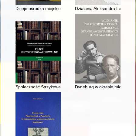
Dzieje ośrodka miejskiego w Siemiatyczach : (XV-początek XIX
Działania Aleksandra Lednickie
Społeczność Strzyżowa nad Wisłokiem w okresie autonomii galic
Dyneburg w okresie młodości St