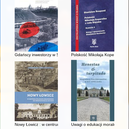
Gdańscy inwestorzy w Sopocie : prestiż finansowy i towarzyski
Polskość Mikołaja Kopernika z 
Nowy Łowicz : w centrum poligonu drawskiego od średniowiecz
Uwagi o edukacji moralnej synó