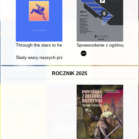
Through the stars to health", or Latromathematics in rescue of
Sprawozdanie z ogólnopolskiej 
Ślady wiary naszych przodków : kaplice, kapliczki, figury i krz
ROCZNIK 2025