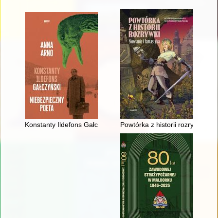
Konstanty Ildefons Gałczyński : niebezpieczny poeta
Powtórka z historii rozrywki : Sł