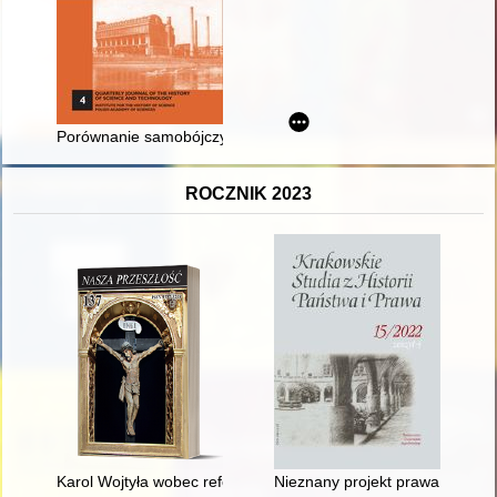
Porównanie samobójczych zatruć substancjami chemicznymi i 
ROCZNIK 2023
Karol Wojtyła wobec reformy liturgicznej w archidiecezji krakows
Nieznany projekt prawa małżeńs