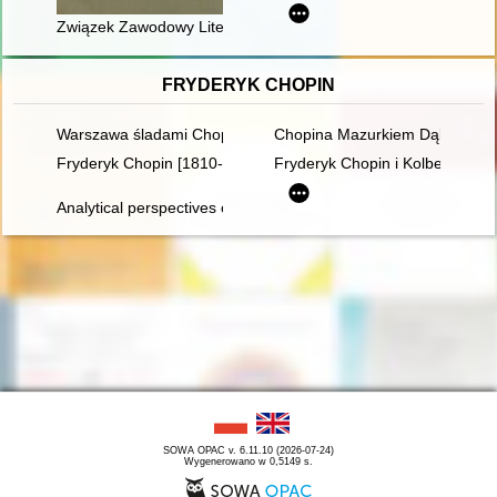
Związek Zawodowy Literatów Polskich w latach 1920-1939
FRYDERYK CHOPIN
Warszawa śladami Chopina. Spacerownik
Chopina Mazurkiem Dąbrowskie
Fryderyk Chopin [1810-1849]. Ród i nazwisko jakiego nie zna
Fryderyk Chopin i Kolbergowie.
Analytical perspectives on the music of Chopin
SOWA OPAC v. 6.11.10 (2026-07-24)
Wygenerowano w 0,5149 s.