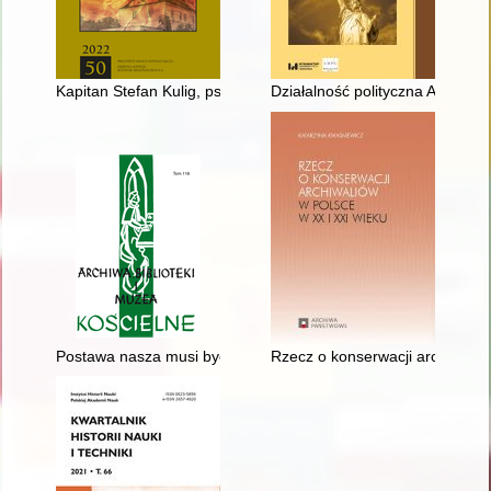
Kapitan Stefan Kulig, ps. "Gorol", "Wicher" (1926-2022)
Działalność polityczna Antonieg
Postawa nasza musi być jasna i czytelna dla narodu" : Biskup
Rzecz o konserwacji archiwalió