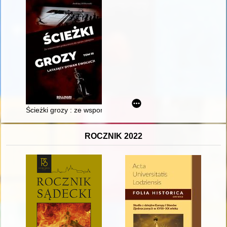
Ścieżki grozy : ze wspomnień prokuratora do spraw zabójstw. T
ROCZNIK 2022