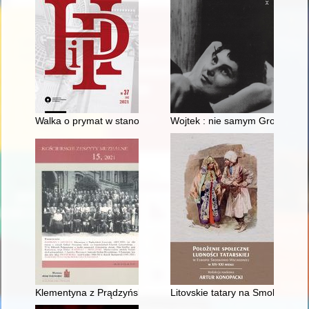
Walka o prymat w stanowieniu prawa między Izbą Lordów a Izb
Wojtek : nie samym Grotowskim 
Klementyna z Prądzyńskich Łaszewska (1822-1895)
Litovskie tatary na Smolenŝine (