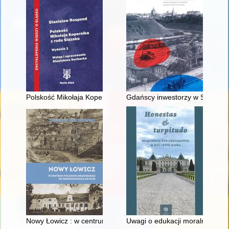
Polskość Mikołaja Kopernika z rodu Ślązaka
Gdańscy inwestorzy w Sopocie :
Nowy Łowicz : w centrum poligonu drawskiego od średniowiecz
Uwagi o edukacji moralnej synó