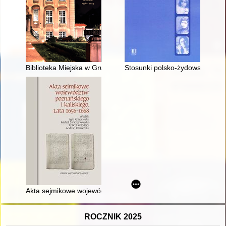
Biblioteka Miejska w Grudziądzu w latach 1946-2024
Stosunki polsko-żydowskie wś
Akta sejmikowe województw poznańskiego i kaliskiego : lata 
ROCZNIK 2025