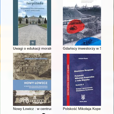
Uwagi o edukacji moralnej synów szlacheckich w XVI-wiecznej 
Gdańscy inwestorzy w Sopocie :
Nowy Łowicz : w centrum poligonu drawskiego od średniowiecz
Polskość Mikołaja Kopernika z 