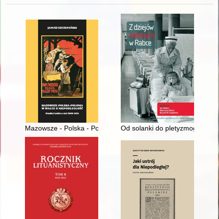
Mazowsze - Polska - Polonia w walce o niepodległość : studia i
Od solanki do pletyzmografu cał