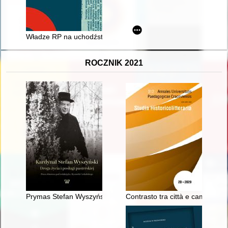
Władze RP na uchodźstwie wobec Żydów obywateli polskich w 
ROCZNIK 2021
Prymas Stefan Wyszyński w zbiorach bibliotecznych UKSW
Contrasto tra città e campagna n