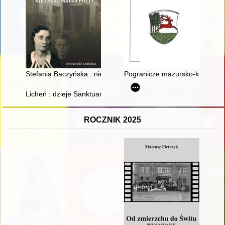
Stefania Baczyńska : nie tylko matka poety : opowieść anińska
Pogranicze mazursko-kurpiows
Licheń : dzieje Sanktuarium Matki Bożej Licheńskiej Bolesnej Kr
ROCZNIK 2025