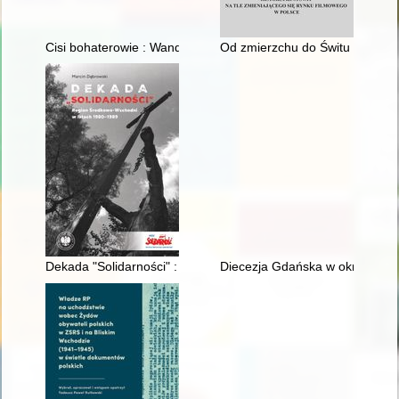
Cisi bohaterowie : Wanda i Władysław Lis
Od zmierzchu do Świtu : histori
Dekada "Solidarności" : Region Środkowo-Wschodni w latach
Diecezja Gdańska w okresie kom