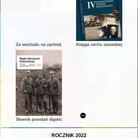
Ze wschodu na zachód, z zachodu na wschód : labirynt Bronki
Księga cechu szewskiego miast
Słownik powstań śląskich. T. 2 - recenzja]
ROCZNIK 2022