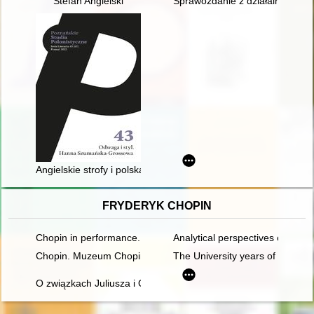
Stefan Angielski
Sprawozdanie z działalności M
Angielskie strofy i polska lutnia : o przekładach "Melodii he
FRYDERYK CHOPIN
Chopin in performance. History, theory, practice
Analytical perspectives on the 
Chopin. Muzeum Chopina. Chopin Museum
The University years of Fryder
O związkach Juliusza i Oskara Kolbergów z Fryderykiem Cho